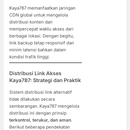
Kaya787 memanfaatkan jaringan
CDN global untuk mengelola
distribusi konten dan
mempercepat waktu akses dari
berbagai lokasi. Dengan begitu,
link backup tetap responsif dan
minim latensi bahkan dalam
kondisi trafik tinggi.
Distribusi Link Akses
Kaya787: Strategi dan Praktik
Sistem distribusi link alternatif
tidak dilakukan secara
sembarangan. Kaya787 mengelola
distribusi ini dengan prinsip
terkontrol, terukur, dan aman
.
Berikut beberapa pendekatan