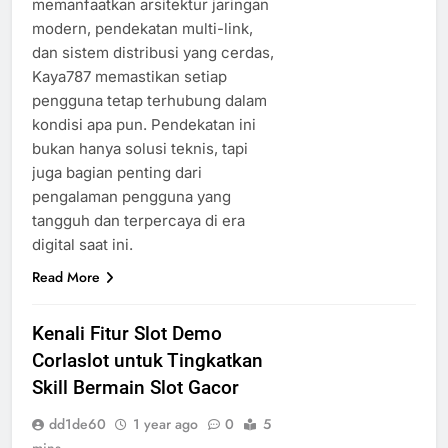
memanfaatkan arsitektur jaringan
modern, pendekatan multi-link,
dan sistem distribusi yang cerdas,
Kaya787 memastikan setiap
pengguna tetap terhubung dalam
kondisi apa pun. Pendekatan ini
bukan hanya solusi teknis, tapi
juga bagian penting dari
pengalaman pengguna yang
tangguh dan terpercaya di era
digital saat ini.
Read More
Kenali Fitur Slot Demo
Corlaslot untuk Tingkatkan
Skill Bermain Slot Gacor
dd1de60
1 year ago
0
5
mins