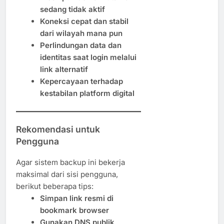
sedang tidak aktif
Koneksi cepat dan stabil
dari wilayah mana pun
Perlindungan data dan
identitas saat login melalui
link alternatif
Kepercayaan terhadap
kestabilan platform digital
Rekomendasi untuk
Pengguna
Agar sistem backup ini bekerja
maksimal dari sisi pengguna,
berikut beberapa tips:
Simpan link resmi di
bookmark browser
Gunakan DNS publik