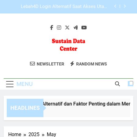
Skip
Panduan Login Edwinslot untuk Pengguna yang
to
Sering Berpindah Perangkat
content
Tips Sebelum Daftar Lebah4D agar Proses Lebih
Lancar dan Aman
EDWINSLOT Link Alternatif dan Faktor Penting
dalam Menjaga Kenyamanan Akses
Lebah4D Login Alternatif Saat Akses Utama
Tidak Tersedia
Sustain Data
Pusat Data Ramah Lingkungan Dengan
Panduan Login Edwinslot untuk Pengguna yang
NEWSLETTER
RANDOM NEWS
Sering Berpindah Perangkat
Center
Teknologi Berkelanjutan Di Sustain Data
Tips Sebelum Daftar Lebah4D agar Proses Lebih
Center. Solusi Cerdas Untuk Bisnis
Lancar dan Aman
MENU
Modern.
WINSLOT Link Alternatif dan Faktor Penting dalam Menjaga
HEADLINES
onth Ago
Home
2025
May