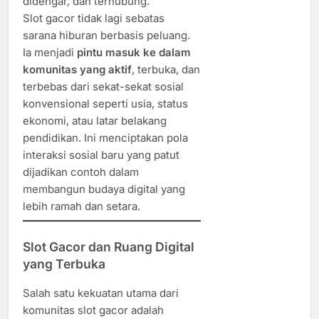
didengar, dan terhubung.
Slot gacor tidak lagi sebatas
sarana hiburan berbasis peluang.
Ia menjadi
pintu masuk ke dalam
komunitas yang aktif
, terbuka, dan
terbebas dari sekat-sekat sosial
konvensional seperti usia, status
ekonomi, atau latar belakang
pendidikan. Ini menciptakan pola
interaksi sosial baru yang patut
dijadikan contoh dalam
membangun budaya digital yang
lebih ramah dan setara.
Slot Gacor dan Ruang Digital
yang Terbuka
Salah satu kekuatan utama dari
komunitas slot gacor adalah