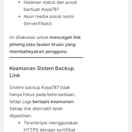
Halaman status dan pusat
bantuan Kaya787
Akun media sosial resmi
(terverifikasi)
Ini dilakukan untuk
mencegah link
phising atau tautan tiruan yang
membahayakan pengguna
.
Keamanan Sistem Backup
Link
Sistem backup Kaya787 tidak
hanya fokus pada ketersediaan,
tetapi juga
berlapis keamanan
.
Setiap link alternatif telah
dipastikan:
Terenkripsi menggunakan
HTTPS dengan sertifikat