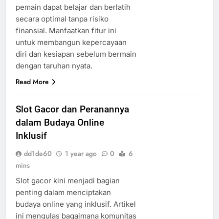
pemain dapat belajar dan berlatih
secara optimal tanpa risiko
finansial. Manfaatkan fitur ini
untuk membangun kepercayaan
diri dan kesiapan sebelum bermain
dengan taruhan nyata.
Read More
Slot Gacor dan Peranannya
dalam Budaya Online
Inklusif
dd1de60
1 year ago
0
6
mins
Slot gacor kini menjadi bagian
penting dalam menciptakan
budaya online yang inklusif. Artikel
ini mengulas bagaimana komunitas