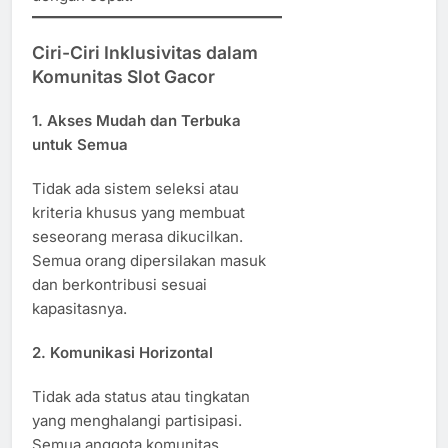
Ciri-Ciri Inklusivitas dalam
Komunitas Slot Gacor
1.
Akses Mudah dan Terbuka
untuk Semua
Tidak ada sistem seleksi atau
kriteria khusus yang membuat
seseorang merasa dikucilkan.
Semua orang dipersilakan masuk
dan berkontribusi sesuai
kapasitasnya.
2.
Komunikasi Horizontal
Tidak ada status atau tingkatan
yang menghalangi partisipasi.
Semua anggota komunitas