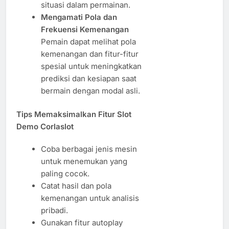
situasi dalam permainan.
Mengamati Pola dan
Frekuensi Kemenangan
Pemain dapat melihat pola
kemenangan dan fitur-fitur
spesial untuk meningkatkan
prediksi dan kesiapan saat
bermain dengan modal asli.
Tips Memaksimalkan Fitur Slot
Demo Corlaslot
Coba berbagai jenis mesin
untuk menemukan yang
paling cocok.
Catat hasil dan pola
kemenangan untuk analisis
pribadi.
Gunakan fitur autoplay