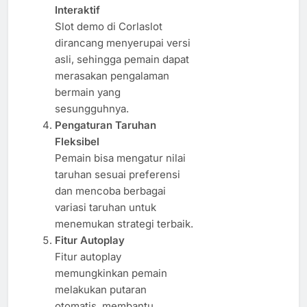
Interaktif
Slot demo di Corlaslot
dirancang menyerupai versi
asli, sehingga pemain dapat
merasakan pengalaman
bermain yang
sesungguhnya.
Pengaturan Taruhan
Fleksibel
Pemain bisa mengatur nilai
taruhan sesuai preferensi
dan mencoba berbagai
variasi taruhan untuk
menemukan strategi terbaik.
Fitur Autoplay
Fitur autoplay
memungkinkan pemain
melakukan putaran
otomatis, membantu