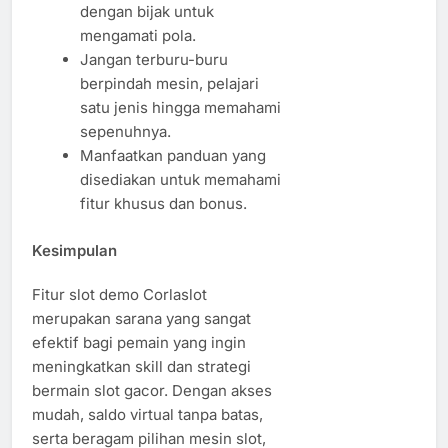
dengan bijak untuk
mengamati pola.
Jangan terburu-buru
berpindah mesin, pelajari
satu jenis hingga memahami
sepenuhnya.
Manfaatkan panduan yang
disediakan untuk memahami
fitur khusus dan bonus.
Kesimpulan
Fitur slot demo Corlaslot
merupakan sarana yang sangat
efektif bagi pemain yang ingin
meningkatkan skill dan strategi
bermain slot gacor. Dengan akses
mudah, saldo virtual tanpa batas,
serta beragam pilihan mesin slot,