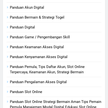
Panduan Akun Digital
Panduan Bermain & Strategi Togel
Panduan Digital
Panduan Game / Pengembangan Skill
Panduan Keamanan Akses Digital
Panduan Kenyamanan Akses Digital
Panduan Pemula, Tips Daftar Akun, Slot Online
Terpercaya, Keamanan Akun, Strategi Bermain
Panduan Pengalaman Akses Digital
Panduan Slot Online
Panduan Slot Online Strategi Bermain Aman Tips Pemain
Pemula Manajemen Modal Digital Edukasi Slot Online