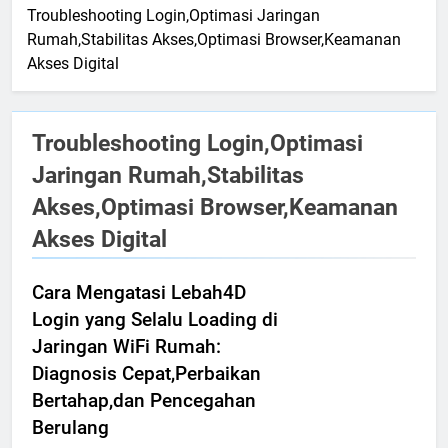
Troubleshooting Login,Optimasi Jaringan
Rumah,Stabilitas Akses,Optimasi Browser,Keamanan
Akses Digital
Troubleshooting Login,Optimasi
Jaringan Rumah,Stabilitas
Akses,Optimasi Browser,Keamanan
Akses Digital
Cara Mengatasi Lebah4D
Login yang Selalu Loading di
Jaringan WiFi Rumah:
Diagnosis Cepat,Perbaikan
Bertahap,dan Pencegahan
Berulang