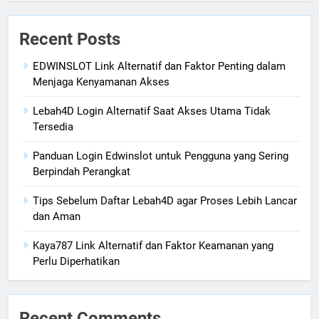
Recent Posts
EDWINSLOT Link Alternatif dan Faktor Penting dalam
Menjaga Kenyamanan Akses
Lebah4D Login Alternatif Saat Akses Utama Tidak
Tersedia
Panduan Login Edwinslot untuk Pengguna yang Sering
Berpindah Perangkat
Tips Sebelum Daftar Lebah4D agar Proses Lebih Lancar
dan Aman
Kaya787 Link Alternatif dan Faktor Keamanan yang
Perlu Diperhatikan
Recent Comments