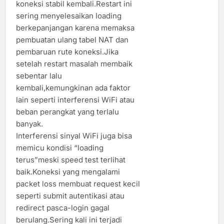
koneksi stabil kembali.Restart ini
sering menyelesaikan loading
berkepanjangan karena memaksa
pembuatan ulang tabel NAT dan
pembaruan rute koneksi.Jika
setelah restart masalah membaik
sebentar lalu
kembali,kemungkinan ada faktor
lain seperti interferensi WiFi atau
beban perangkat yang terlalu
banyak.
Interferensi sinyal WiFi juga bisa
memicu kondisi “loading
terus”meski speed test terlihat
baik.Koneksi yang mengalami
packet loss membuat request kecil
seperti submit autentikasi atau
redirect pasca-login gagal
berulang.Sering kali ini terjadi