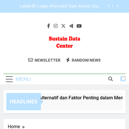
Skip
Panduan Login Edwinslot untuk Pengguna yang
to
Sering Berpindah Perangkat
content
Tips Sebelum Daftar Lebah4D agar Proses Lebih
Lancar dan Aman
EDWINSLOT Link Alternatif dan Faktor Penting
dalam Menjaga Kenyamanan Akses
Lebah4D Login Alternatif Saat Akses Utama
Tidak Tersedia
Sustain Data
Pusat Data Ramah Lingkungan Dengan
Panduan Login Edwinslot untuk Pengguna yang
NEWSLETTER
RANDOM NEWS
Sering Berpindah Perangkat
Center
Teknologi Berkelanjutan Di Sustain Data
Tips Sebelum Daftar Lebah4D agar Proses Lebih
Center. Solusi Cerdas Untuk Bisnis
Lancar dan Aman
MENU
Modern.
WINSLOT Link Alternatif dan Faktor Penting dalam Menjaga
HEADLINES
onth Ago
Home