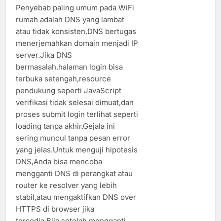
Penyebab paling umum pada WiFi
rumah adalah DNS yang lambat
atau tidak konsisten.DNS bertugas
menerjemahkan domain menjadi IP
server.Jika DNS
bermasalah,halaman login bisa
terbuka setengah,resource
pendukung seperti JavaScript
verifikasi tidak selesai dimuat,dan
proses submit login terlihat seperti
loading tanpa akhir.Gejala ini
sering muncul tanpa pesan error
yang jelas.Untuk menguji hipotesis
DNS,Anda bisa mencoba
mengganti DNS di perangkat atau
router ke resolver yang lebih
stabil,atau mengaktifkan DNS over
HTTPS di browser jika
tersedia.Bila setelah mengganti