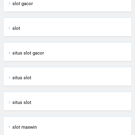
slot gacor
slot
situs slot gacor
situs slot
situs slot
slot maxwin