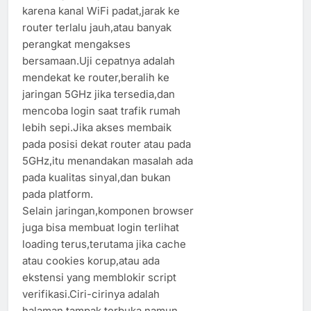
karena kanal WiFi padat,jarak ke
router terlalu jauh,atau banyak
perangkat mengakses
bersamaan.Uji cepatnya adalah
mendekat ke router,beralih ke
jaringan 5GHz jika tersedia,dan
mencoba login saat trafik rumah
lebih sepi.Jika akses membaik
pada posisi dekat router atau pada
5GHz,itu menandakan masalah ada
pada kualitas sinyal,dan bukan
pada platform.
Selain jaringan,komponen browser
juga bisa membuat login terlihat
loading terus,terutama jika cache
atau cookies korup,atau ada
ekstensi yang memblokir script
verifikasi.Ciri-cirinya adalah
halaman tampak terbuka namun