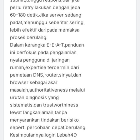
perlu retry lakukan dengan jeda
60–180 detik.Jika server sedang
padat,menunggu sebentar sering
lebih efektif daripada memaksa
proses berulang.
Dalam kerangka E-E-A-T,panduan
ini berfokus pada pengalaman
nyata pengguna di jaringan
rumah,expertise tercermin dari
pemetaan DNS,router,sinyal,dan
browser sebagai akar
masalah,authoritativeness melalui
urutan diagnosis yang
sistematis,dan trustworthiness
lewat langkah aman tanpa
menyarankan tindakan berisiko
seperti percobaan cepat berulang.
Kesimpulannya,login Lebah4D