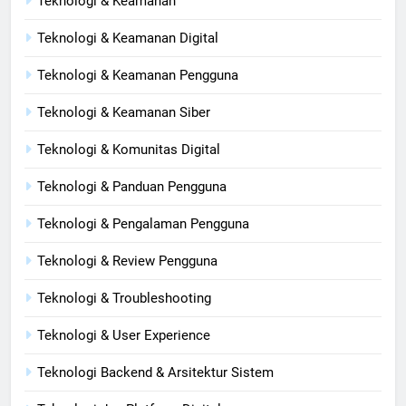
Teknologi & Keamanan
Teknologi & Keamanan Digital
Teknologi & Keamanan Pengguna
Teknologi & Keamanan Siber
Teknologi & Komunitas Digital
Teknologi & Panduan Pengguna
Teknologi & Pengalaman Pengguna
Teknologi & Review Pengguna
Teknologi & Troubleshooting
Teknologi & User Experience
Teknologi Backend & Arsitektur Sistem