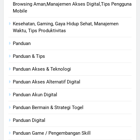
Browsing Aman,Manajemen Akses Digital,Tips Pengguna
Mobile
Kesehatan, Gaming, Gaya Hidup Sehat, Manajemen
Waktu, Tips Produktivitas
Panduan
Panduan & Tips
Panduan Akses & Teknologi
Panduan Akses Alternatif Digital
Panduan Akun Digital
Panduan Bermain & Strategi Togel
Panduan Digital
Panduan Game / Pengembangan Skill