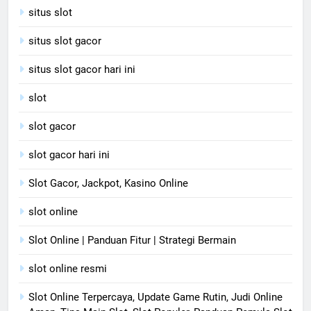
situs slot
situs slot gacor
situs slot gacor hari ini
slot
slot gacor
slot gacor hari ini
Slot Gacor, Jackpot, Kasino Online
slot online
Slot Online | Panduan Fitur | Strategi Bermain
slot online resmi
Slot Online Terpercaya, Update Game Rutin, Judi Online