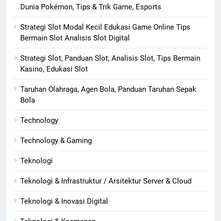
Dunia Pokémon, Tips & Trik Game, Esports
Strategi Slot Modal Kecil Edukasi Game Online Tips
Bermain Slot Analisis Slot Digital
Strategi Slot, Panduan Slot, Analisis Slot, Tips Bermain
Kasino, Edukasi Slot
Taruhan Olahraga, Agen Bola, Panduan Taruhan Sepak
Bola
Technology
Technology & Gaming
Teknologi
Teknologi & Infrastruktur / Arsitektur Server & Cloud
Teknologi & Inovasi Digital