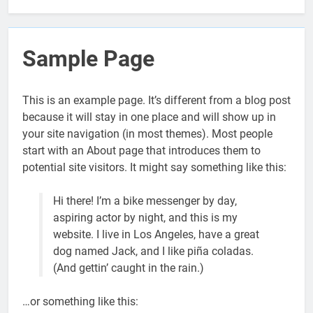
Sample Page
This is an example page. It’s different from a blog post
because it will stay in one place and will show up in
your site navigation (in most themes). Most people
start with an About page that introduces them to
potential site visitors. It might say something like this:
Hi there! I’m a bike messenger by day,
aspiring actor by night, and this is my
website. I live in Los Angeles, have a great
dog named Jack, and I like piña coladas.
(And gettin’ caught in the rain.)
…or something like this: