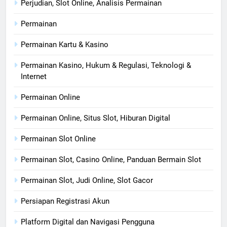
Perjudian, Slot Online, Analisis Permainan
Permainan
Permainan Kartu & Kasino
Permainan Kasino, Hukum & Regulasi, Teknologi &
Internet
Permainan Online
Permainan Online, Situs Slot, Hiburan Digital
Permainan Slot Online
Permainan Slot, Casino Online, Panduan Bermain Slot
Permainan Slot, Judi Online, Slot Gacor
Persiapan Registrasi Akun
Platform Digital dan Navigasi Pengguna