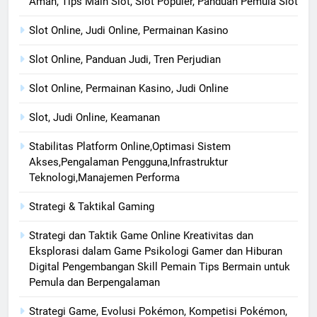
Aman, Tips Main Slot, Slot Populer, Panduan Pemula Slot
Slot Online, Judi Online, Permainan Kasino
Slot Online, Panduan Judi, Tren Perjudian
Slot Online, Permainan Kasino, Judi Online
Slot, Judi Online, Keamanan
Stabilitas Platform Online,Optimasi Sistem
Akses,Pengalaman Pengguna,Infrastruktur
Teknologi,Manajemen Performa
Strategi & Taktikal Gaming
Strategi dan Taktik Game Online Kreativitas dan
Eksplorasi dalam Game Psikologi Gamer dan Hiburan
Digital Pengembangan Skill Pemain Tips Bermain untuk
Pemula dan Berpengalaman
Strategi Game, Evolusi Pokémon, Kompetisi Pokémon,