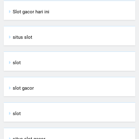
Slot gacor hari ini
situs slot
slot
slot gacor
slot
situs slot gacor