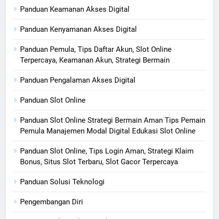
Panduan Keamanan Akses Digital
Panduan Kenyamanan Akses Digital
Panduan Pemula, Tips Daftar Akun, Slot Online
Terpercaya, Keamanan Akun, Strategi Bermain
Panduan Pengalaman Akses Digital
Panduan Slot Online
Panduan Slot Online Strategi Bermain Aman Tips Pemain
Pemula Manajemen Modal Digital Edukasi Slot Online
Panduan Slot Online, Tips Login Aman, Strategi Klaim
Bonus, Situs Slot Terbaru, Slot Gacor Terpercaya
Panduan Solusi Teknologi
Pengembangan Diri