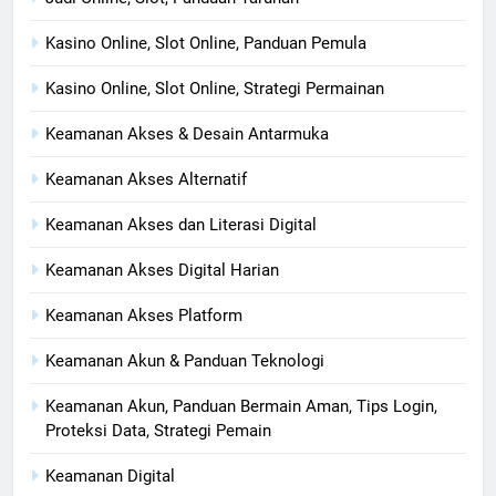
Kasino Online, Slot Online, Panduan Pemula
Kasino Online, Slot Online, Strategi Permainan
Keamanan Akses & Desain Antarmuka
Keamanan Akses Alternatif
Keamanan Akses dan Literasi Digital
Keamanan Akses Digital Harian
Keamanan Akses Platform
Keamanan Akun & Panduan Teknologi
Keamanan Akun, Panduan Bermain Aman, Tips Login,
Proteksi Data, Strategi Pemain
Keamanan Digital