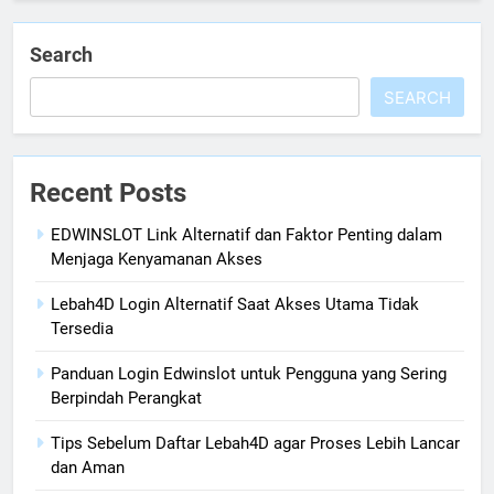
Search
SEARCH
Recent Posts
EDWINSLOT Link Alternatif dan Faktor Penting dalam
Menjaga Kenyamanan Akses
Lebah4D Login Alternatif Saat Akses Utama Tidak
Tersedia
Panduan Login Edwinslot untuk Pengguna yang Sering
Berpindah Perangkat
Tips Sebelum Daftar Lebah4D agar Proses Lebih Lancar
dan Aman