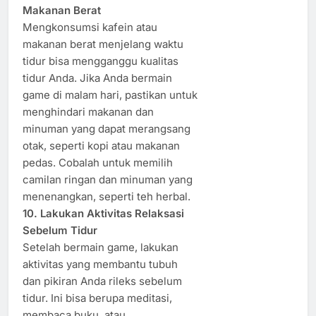
Makanan Berat
Mengkonsumsi kafein atau
makanan berat menjelang waktu
tidur bisa mengganggu kualitas
tidur Anda. Jika Anda bermain
game di malam hari, pastikan untuk
menghindari makanan dan
minuman yang dapat merangsang
otak, seperti kopi atau makanan
pedas. Cobalah untuk memilih
camilan ringan dan minuman yang
menenangkan, seperti teh herbal.
10. Lakukan Aktivitas Relaksasi
Sebelum Tidur
Setelah bermain game, lakukan
aktivitas yang membantu tubuh
dan pikiran Anda rileks sebelum
tidur. Ini bisa berupa meditasi,
membaca buku, atau