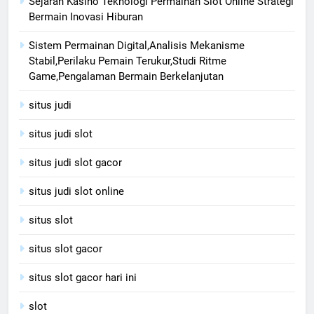
Sejarah Kasino Teknologi Permainan Slot Online Strategi
Bermain Inovasi Hiburan
Sistem Permainan Digital,Analisis Mekanisme
Stabil,Perilaku Pemain Terukur,Studi Ritme
Game,Pengalaman Bermain Berkelanjutan
situs judi
situs judi slot
situs judi slot gacor
situs judi slot online
situs slot
situs slot gacor
situs slot gacor hari ini
slot