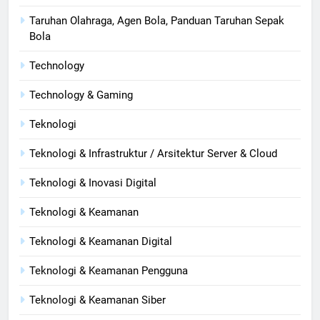
Taruhan Olahraga, Agen Bola, Panduan Taruhan Sepak
Bola
Technology
Technology & Gaming
Teknologi
Teknologi & Infrastruktur / Arsitektur Server & Cloud
Teknologi & Inovasi Digital
Teknologi & Keamanan
Teknologi & Keamanan Digital
Teknologi & Keamanan Pengguna
Teknologi & Keamanan Siber