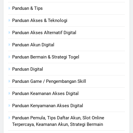
Panduan & Tips
Panduan Akses & Teknologi
Panduan Akses Alternatif Digital
Panduan Akun Digital
Panduan Bermain & Strategi Togel
Panduan Digital
Panduan Game / Pengembangan Skill
Panduan Keamanan Akses Digital
Panduan Kenyamanan Akses Digital
Panduan Pemula, Tips Daftar Akun, Slot Online
Terpercaya, Keamanan Akun, Strategi Bermain