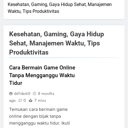
Kesehatan, Gaming, Gaya Hidup Sehat, Manajemen
Waktu, Tips Produktivitas
Kesehatan, Gaming, Gaya Hidup
Sehat, Manajemen Waktu, Tips
Produktivitas
Cara Bermain Game Online
Tanpa Mengganggu Waktu
Tidur
dd1de60
8 months
ago
0
7 mins
Temukan cara bermain game
online dengan bijak tanpa
mengganggu waktu tidur. Ikuti