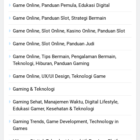
Game Online, Panduan Pemula, Edukasi Digital
Game Online, Panduan Slot, Strategi Bermain
Game Online, Slot Online, Kasino Online, Panduan Slot
Game Online, Slot Online, Panduan Judi
Game Online, Tips Bermain, Pengalaman Bermain,
Teknologi, Hiburan, Panduan Gaming
Game Online, UX/UI Design, Teknologi Game
Gaming & Teknologi
Gaming Sehat, Manajemen Waktu, Digital Lifestyle,
Edukasi Gamer, Kesehatan & Teknologi
Gaming Trends, Game Development, Technology in
Games