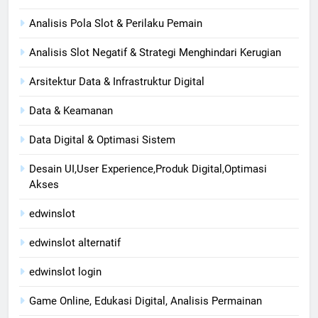
Analisis Pola Slot & Perilaku Pemain
Analisis Slot Negatif & Strategi Menghindari Kerugian
Arsitektur Data & Infrastruktur Digital
Data & Keamanan
Data Digital & Optimasi Sistem
Desain UI,User Experience,Produk Digital,Optimasi
Akses
edwinslot
edwinslot alternatif
edwinslot login
Game Online, Edukasi Digital, Analisis Permainan