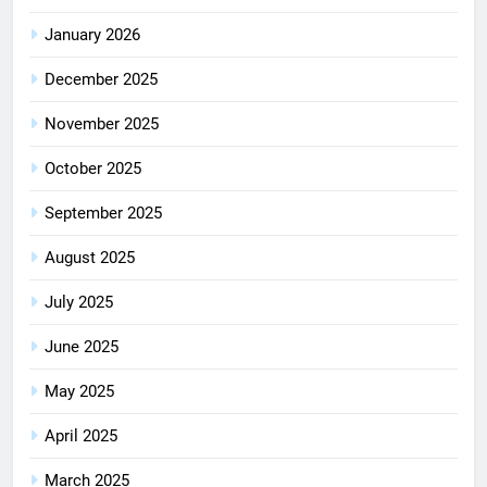
January 2026
December 2025
November 2025
October 2025
September 2025
August 2025
July 2025
June 2025
May 2025
April 2025
March 2025