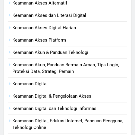
Keamanan Akses Alternatif
Keamanan Akses dan Literasi Digital
Keamanan Akses Digital Harian
Keamanan Akses Platform
Keamanan Akun & Panduan Teknologi
Keamanan Akun, Panduan Bermain Aman, Tips Login,
Proteksi Data, Strategi Pemain
Keamanan Digital
Keamanan Digital & Pengelolaan Akses
Keamanan Digital dan Teknologi Informasi
Keamanan Digital, Edukasi Internet, Panduan Pengguna,
Teknologi Online