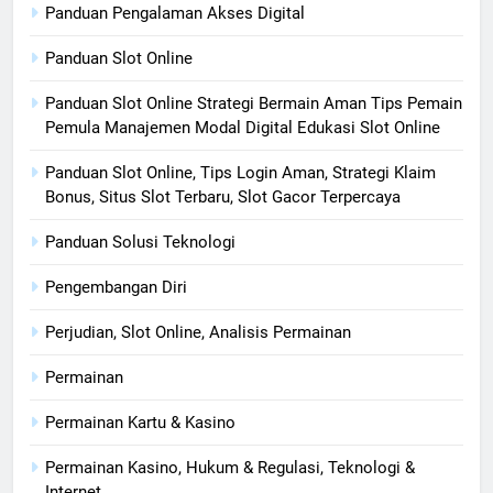
Panduan Pengalaman Akses Digital
Panduan Slot Online
Panduan Slot Online Strategi Bermain Aman Tips Pemain
Pemula Manajemen Modal Digital Edukasi Slot Online
Panduan Slot Online, Tips Login Aman, Strategi Klaim
Bonus, Situs Slot Terbaru, Slot Gacor Terpercaya
Panduan Solusi Teknologi
Pengembangan Diri
Perjudian, Slot Online, Analisis Permainan
Permainan
Permainan Kartu & Kasino
Permainan Kasino, Hukum & Regulasi, Teknologi &
Internet