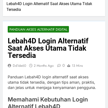
Lebah4D Login Alternatif Saat Akses Utama Tidak
Tersedia
PANDUAN AKSES ALTERNATIF DIGITAL
Lebah4D Login Alternatif
Saat Akses Utama Tidak
Tersedia
0
Dd1de60
2 Months Ago
13 Mins
Panduan Lebah4D login alternatif saat akses
utama tidak tersedia, dengan tips aman, praktis,
dan jelas untuk menjaga kenyamanan pengguna.
Memahami Kebutuhan Login
Alternatif Lebah4D