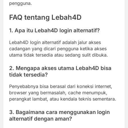
pengguna.
FAQ tentang Lebah4D
1. Apa itu Lebah4D login alternatif?
Lebah4D login alternatif adalah jalur akses
cadangan yang dicari pengguna ketika akses
utama tidak tersedia atau sedang sulit dibuka.
2. Mengapa akses utama Lebah4D bisa
tidak tersedia?
Penyebabnya bisa berasal dari koneksi internet,
browser yang bermasalah, cache menumpuk,
perangkat lambat, atau kendala teknis sementara.
3. Bagaimana cara menggunakan login
alternatif dengan aman?