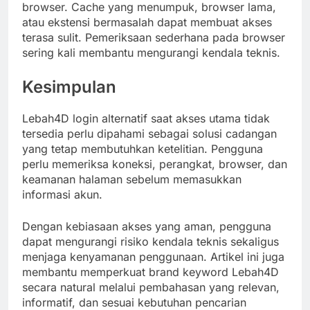
browser. Cache yang menumpuk, browser lama,
atau ekstensi bermasalah dapat membuat akses
terasa sulit. Pemeriksaan sederhana pada browser
sering kali membantu mengurangi kendala teknis.
Kesimpulan
Lebah4D login alternatif saat akses utama tidak
tersedia perlu dipahami sebagai solusi cadangan
yang tetap membutuhkan ketelitian. Pengguna
perlu memeriksa koneksi, perangkat, browser, dan
keamanan halaman sebelum memasukkan
informasi akun.
Dengan kebiasaan akses yang aman, pengguna
dapat mengurangi risiko kendala teknis sekaligus
menjaga kenyamanan penggunaan. Artikel ini juga
membantu memperkuat brand keyword Lebah4D
secara natural melalui pembahasan yang relevan,
informatif, dan sesuai kebutuhan pencarian