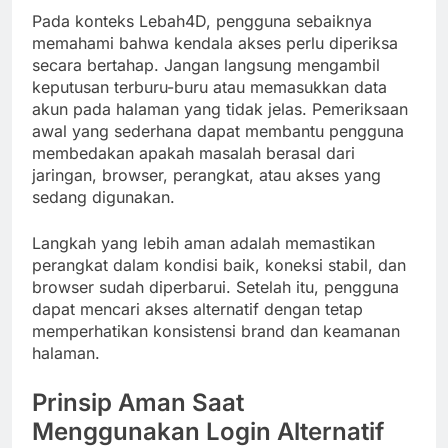
Pada konteks Lebah4D, pengguna sebaiknya
memahami bahwa kendala akses perlu diperiksa
secara bertahap. Jangan langsung mengambil
keputusan terburu-buru atau memasukkan data
akun pada halaman yang tidak jelas. Pemeriksaan
awal yang sederhana dapat membantu pengguna
membedakan apakah masalah berasal dari
jaringan, browser, perangkat, atau akses yang
sedang digunakan.
Langkah yang lebih aman adalah memastikan
perangkat dalam kondisi baik, koneksi stabil, dan
browser sudah diperbarui. Setelah itu, pengguna
dapat mencari akses alternatif dengan tetap
memperhatikan konsistensi brand dan keamanan
halaman.
Prinsip Aman Saat
Menggunakan Login Alternatif