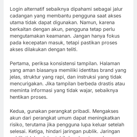
Login alternatif sebaiknya dipahami sebagai jalur
cadangan yang membantu pengguna saat akses
utama tidak dapat digunakan. Namun, karena
berkaitan dengan akun, pengguna tetap perlu
mengutamakan keamanan. Jangan hanya fokus
pada kecepatan masuk, tetapi pastikan proses
akses dilakukan dengan teliti.
Pertama, periksa konsistensi tampilan. Halaman
yang aman biasanya memiliki identitas brand yang
jelas, struktur yang rapi, dan instruksi yang tidak
mencurigakan. Jika tampilan berbeda drastis atau
meminta informasi yang tidak wajar, sebaiknya
hentikan proses.
Kedua, gunakan perangkat pribadi. Mengakses
akun dari perangkat umum dapat meningkatkan
risiko, terutama jika pengguna lupa keluar setelah
selesai. Ketiga, hindari jaringan publik. Jaringan