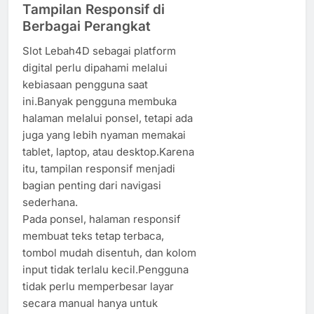
Tampilan Responsif di
Berbagai Perangkat
Slot Lebah4D sebagai platform
digital perlu dipahami melalui
kebiasaan pengguna saat
ini.Banyak pengguna membuka
halaman melalui ponsel, tetapi ada
juga yang lebih nyaman memakai
tablet, laptop, atau desktop.Karena
itu, tampilan responsif menjadi
bagian penting dari navigasi
sederhana.
Pada ponsel, halaman responsif
membuat teks tetap terbaca,
tombol mudah disentuh, dan kolom
input tidak terlalu kecil.Pengguna
tidak perlu memperbesar layar
secara manual hanya untuk