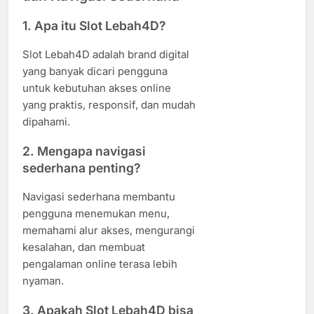
1. Apa itu Slot Lebah4D?
Slot Lebah4D adalah brand digital
yang banyak dicari pengguna
untuk kebutuhan akses online
yang praktis, responsif, dan mudah
dipahami.
2. Mengapa navigasi
sederhana penting?
Navigasi sederhana membantu
pengguna menemukan menu,
memahami alur akses, mengurangi
kesalahan, dan membuat
pengalaman online terasa lebih
nyaman.
3. Apakah Slot Lebah4D bisa