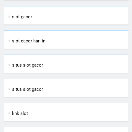
slot gacor
slot gacor hari ini
situs slot gacor
situs slot gacor
link slot