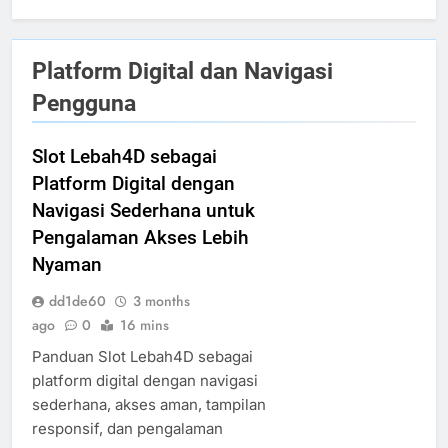
Platform Digital dan Navigasi
Pengguna
Slot Lebah4D sebagai
Platform Digital dengan
Navigasi Sederhana untuk
Pengalaman Akses Lebih
Nyaman
dd1de60
3 months
ago
0
16 mins
Panduan Slot Lebah4D sebagai
platform digital dengan navigasi
sederhana, akses aman, tampilan
responsif, dan pengalaman