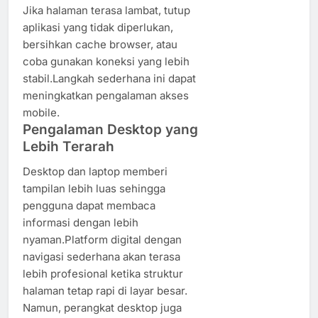
Jika halaman terasa lambat, tutup
aplikasi yang tidak diperlukan,
bersihkan cache browser, atau
coba gunakan koneksi yang lebih
stabil.Langkah sederhana ini dapat
meningkatkan pengalaman akses
mobile.
Pengalaman Desktop yang
Lebih Terarah
Desktop dan laptop memberi
tampilan lebih luas sehingga
pengguna dapat membaca
informasi dengan lebih
nyaman.Platform digital dengan
navigasi sederhana akan terasa
lebih profesional ketika struktur
halaman tetap rapi di layar besar.
Namun, perangkat desktop juga