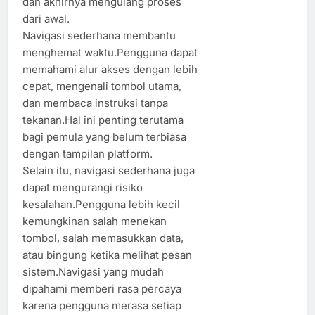
dan akhirnya mengulang proses
dari awal.
Navigasi sederhana membantu
menghemat waktu.Pengguna dapat
memahami alur akses dengan lebih
cepat, mengenali tombol utama,
dan membaca instruksi tanpa
tekanan.Hal ini penting terutama
bagi pemula yang belum terbiasa
dengan tampilan platform.
Selain itu, navigasi sederhana juga
dapat mengurangi risiko
kesalahan.Pengguna lebih kecil
kemungkinan salah menekan
tombol, salah memasukkan data,
atau bingung ketika melihat pesan
sistem.Navigasi yang mudah
dipahami memberi rasa percaya
karena pengguna merasa setiap