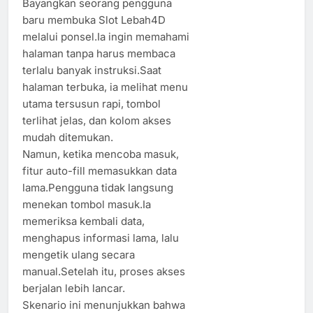
Bayangkan seorang pengguna
baru membuka Slot Lebah4D
melalui ponsel.Ia ingin memahami
halaman tanpa harus membaca
terlalu banyak instruksi.Saat
halaman terbuka, ia melihat menu
utama tersusun rapi, tombol
terlihat jelas, dan kolom akses
mudah ditemukan.
Namun, ketika mencoba masuk,
fitur auto-fill memasukkan data
lama.Pengguna tidak langsung
menekan tombol masuk.Ia
memeriksa kembali data,
menghapus informasi lama, lalu
mengetik ulang secara
manual.Setelah itu, proses akses
berjalan lebih lancar.
Skenario ini menunjukkan bahwa