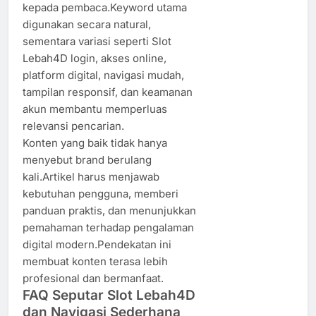
kepada pembaca.Keyword utama
digunakan secara natural,
sementara variasi seperti Slot
Lebah4D login, akses online,
platform digital, navigasi mudah,
tampilan responsif, dan keamanan
akun membantu memperluas
relevansi pencarian.
Konten yang baik tidak hanya
menyebut brand berulang
kali.Artikel harus menjawab
kebutuhan pengguna, memberi
panduan praktis, dan menunjukkan
pemahaman terhadap pengalaman
digital modern.Pendekatan ini
membuat konten terasa lebih
profesional dan bermanfaat.
FAQ Seputar Slot Lebah4D
dan Navigasi Sederhana