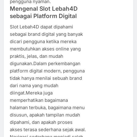
pengguna nyaman.
Mengenal Slot Lebah4D
sebagai Platform Digital
Slot Lebah4D dapat dipahami
sebagai brand digital yang banyak
dicari pengguna ketika mereka
membutuhkan akses online yang
praktis, jelas, dan mudah
digunakan.Dalam perkembangan
platform digital modern, pengguna
tidak hanya menilai sebuah brand
dari nama yang mudah
diingat.Mereka juga
memperhatikan bagaimana
halaman terbuka, bagaimana menu
disusun, apakah tampilan mudah
dipahami, dan apakah proses
akses terasa sederhana sejak awal.
Navigasi sederhana menjadi salah