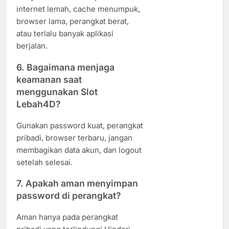
internet lemah, cache menumpuk,
browser lama, perangkat berat,
atau terlalu banyak aplikasi
berjalan.
6. Bagaimana menjaga
keamanan saat
menggunakan Slot
Lebah4D?
Gunakan password kuat, perangkat
pribadi, browser terbaru, jangan
membagikan data akun, dan logout
setelah selesai.
7. Apakah aman menyimpan
password di perangkat?
Aman hanya pada perangkat