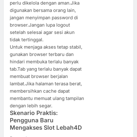
perlu dikelola dengan aman.Jika
digunakan bersama orang lain,
jangan menyimpan password di
browser.Jangan lupa logout
setelah selesai agar sesi akun
tidak tertinggal.
Untuk menjaga akses tetap stabil,
gunakan browser terbaru dan
hindari membuka terlalu banyak
tab.Tab yang terlalu banyak dapat
membuat browser berjalan
lambat.Jika halaman terasa berat,
membersihkan cache dapat
membantu memuat ulang tampilan
dengan lebih segar.
Skenario Praktis:
Pengguna Baru
Mengakses Slot Lebah4D