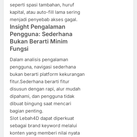
seperti spasi tambahan, huruf
kapital, atau auto-fill lama sering
menjadi penyebab akses gagal.
Insight Pengalaman
Pengguna: Sederhana
Bukan Berarti Minim
Fungsi
Dalam analisis pengalaman
pengguna, navigasi sederhana
bukan berarti platform kekurangan
fitur.Sederhana berarti fitur
disusun dengan rapi, alur mudah
dipahami, dan pengguna tidak
dibuat bingung saat mencari
bagian penting.
Slot Lebah4D dapat diperkuat
sebagai brand keyword melalui
konten yang memberi nilai nyata