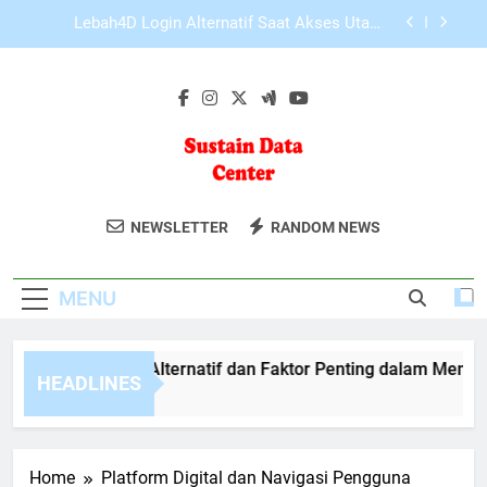
Skip
Panduan Login Edwinslot untuk Pengguna yang
to
Sering Berpindah Perangkat
content
Tips Sebelum Daftar Lebah4D agar Proses Lebih
Lancar dan Aman
EDWINSLOT Link Alternatif dan Faktor Penting
dalam Menjaga Kenyamanan Akses
Lebah4D Login Alternatif Saat Akses Utama
Tidak Tersedia
Sustain Data
Pusat Data Ramah Lingkungan Dengan
Panduan Login Edwinslot untuk Pengguna yang
NEWSLETTER
RANDOM NEWS
Sering Berpindah Perangkat
Center
Teknologi Berkelanjutan Di Sustain Data
Tips Sebelum Daftar Lebah4D agar Proses Lebih
Center. Solusi Cerdas Untuk Bisnis
Lancar dan Aman
MENU
Modern.
WINSLOT Link Alternatif dan Faktor Penting dalam Menjaga
HEADLINES
onth Ago
Home
Platform Digital dan Navigasi Pengguna