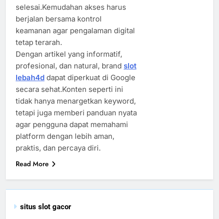
selesai.Kemudahan akses harus
berjalan bersama kontrol
keamanan agar pengalaman digital
tetap terarah.
Dengan artikel yang informatif,
profesional, dan natural, brand
slot
lebah4d
dapat diperkuat di Google
secara sehat.Konten seperti ini
tidak hanya menargetkan keyword,
tetapi juga memberi panduan nyata
agar pengguna dapat memahami
platform dengan lebih aman,
praktis, dan percaya diri.
Read More
situs slot gacor