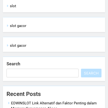
slot
slot gacor
slot gacor
Search
SEARCH
Recent Posts
EDWINSLOT Link Alternatif dan Faktor Penting dalam