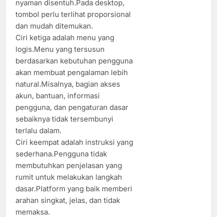
nyaman disentuh.Pada desktop,
tombol perlu terlihat proporsional
dan mudah ditemukan.
Ciri ketiga adalah menu yang
logis.Menu yang tersusun
berdasarkan kebutuhan pengguna
akan membuat pengalaman lebih
natural.Misalnya, bagian akses
akun, bantuan, informasi
pengguna, dan pengaturan dasar
sebaiknya tidak tersembunyi
terlalu dalam.
Ciri keempat adalah instruksi yang
sederhana.Pengguna tidak
membutuhkan penjelasan yang
rumit untuk melakukan langkah
dasar.Platform yang baik memberi
arahan singkat, jelas, dan tidak
memaksa.