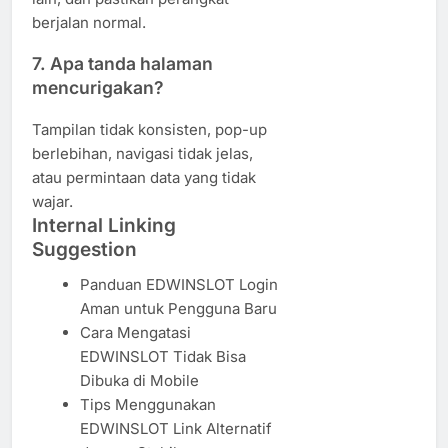
berjalan normal.
7. Apa tanda halaman
mencurigakan?
Tampilan tidak konsisten, pop-up
berlebihan, navigasi tidak jelas,
atau permintaan data yang tidak
wajar.
Internal Linking
Suggestion
Panduan EDWINSLOT Login
Aman untuk Pengguna Baru
Cara Mengatasi
EDWINSLOT Tidak Bisa
Dibuka di Mobile
Tips Menggunakan
EDWINSLOT Link Alternatif