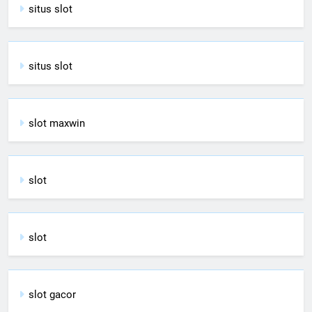
situs slot
situs slot
slot maxwin
slot
slot
slot gacor