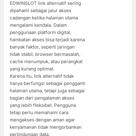
EDWINSLOT link alternatif sering
dipahami sebagai jalur akses
cadangan ketika halaman utama
mengalami kendala. Dalam
penggunaan platform digital,
hambatan akses bisa terjadi karena
banyak faktor, seperti jaringan
tidak stabil, browser bermasalah,
cache menumpuk, atau perangkat
yang kurang optimal.
Karena itu, link alternatif tidak
hanya berfungsi sebagai pengganti
halaman utama, tetapi juga sebagai
bagian dari pengalaman akses
yang lebih fleksibel. Pengguna
tetap perlu memahami cara
mengakses dengan aman agar
kenyamanan tidak mengorbankan
perlindungan data.