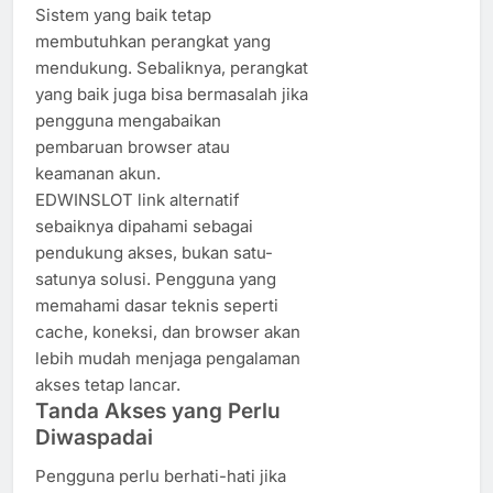
Sistem yang baik tetap
membutuhkan perangkat yang
mendukung. Sebaliknya, perangkat
yang baik juga bisa bermasalah jika
pengguna mengabaikan
pembaruan browser atau
keamanan akun.
EDWINSLOT link alternatif
sebaiknya dipahami sebagai
pendukung akses, bukan satu-
satunya solusi. Pengguna yang
memahami dasar teknis seperti
cache, koneksi, dan browser akan
lebih mudah menjaga pengalaman
akses tetap lancar.
Tanda Akses yang Perlu
Diwaspadai
Pengguna perlu berhati-hati jika