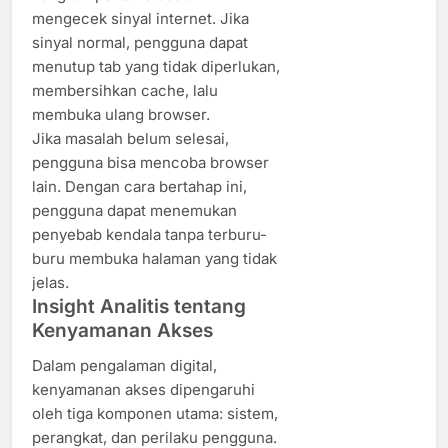
mengecek sinyal internet. Jika
sinyal normal, pengguna dapat
menutup tab yang tidak diperlukan,
membersihkan cache, lalu
membuka ulang browser.
Jika masalah belum selesai,
pengguna bisa mencoba browser
lain. Dengan cara bertahap ini,
pengguna dapat menemukan
penyebab kendala tanpa terburu-
buru membuka halaman yang tidak
jelas.
Insight Analitis tentang
Kenyamanan Akses
Dalam pengalaman digital,
kenyamanan akses dipengaruhi
oleh tiga komponen utama: sistem,
perangkat, dan perilaku pengguna.