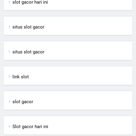
slot gacor hari ini
situs slot gacor
situs slot gacor
link slot
slot gacor
Slot gacor hari ini