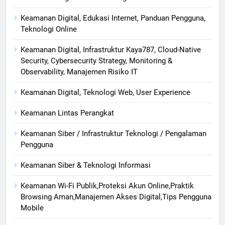
Keamanan Digital, Edukasi Internet, Panduan Pengguna,
Teknologi Online
Keamanan Digital, Infrastruktur Kaya787, Cloud-Native
Security, Cybersecurity Strategy, Monitoring &
Observability, Manajemen Risiko IT
Keamanan Digital, Teknologi Web, User Experience
Keamanan Lintas Perangkat
Keamanan Siber / Infrastruktur Teknologi / Pengalaman
Pengguna
Keamanan Siber & Teknologi Informasi
Keamanan Wi-Fi Publik,Proteksi Akun Online,Praktik
Browsing Aman,Manajemen Akses Digital,Tips Pengguna
Mobile