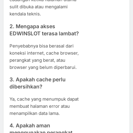
sulit dibuka atau mengalami
kendala teknis.
2. Mengapa akses
EDWINSLOT terasa lambat?
Penyebabnya bisa berasal dari
koneksi internet, cache browser,
perangkat yang berat, atau
browser yang belum diperbarui.
3. Apakah cache perlu
dibersihkan?
Ya, cache yang menumpuk dapat
membuat halaman error atau
menampilkan data lama.
4. Apakah aman
menggunakan perangkat