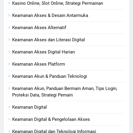
Kasino Online, Slot Online, Strategi Permainan
Keamanan Akses & Desain Antarmuka
Keamanan Akses Alternatif
Keamanan Akses dan Literasi Digital
Keamanan Akses Digital Harian
Keamanan Akses Platform
Keamanan Akun & Panduan Teknologi
Keamanan Akun, Panduan Bermain Aman, Tips Login,
Proteksi Data, Strategi Pemain
Keamanan Digital
Keamanan Digital & Pengelolaan Akses
Keamanan Digital dan Teknologi Informasi