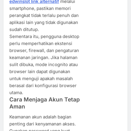
edwinslot link alternatif
melalui
smartphone, pastikan memori
perangkat tidak terlalu penuh dan
aplikasi lain yang tidak digunakan
sudah ditutup.
Sementara itu, pengguna desktop
perlu memperhatikan ekstensi
browser, firewall, dan pengaturan
keamanan jaringan. Jika halaman
sulit dibuka, mode incognito atau
browser lain dapat digunakan
untuk menguji apakah masalah
berasal dari konfigurasi browser
utama.
Cara Menjaga Akun Tetap
Aman
Keamanan akun adalah bagian
penting dari kenyamanan akses.
Gunakan password yang kuat,