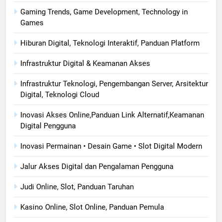
Gaming Trends, Game Development, Technology in
Games
Hiburan Digital, Teknologi Interaktif, Panduan Platform
Infrastruktur Digital & Keamanan Akses
Infrastruktur Teknologi, Pengembangan Server, Arsitektur
Digital, Teknologi Cloud
Inovasi Akses Online,Panduan Link Alternatif,Keamanan
Digital Pengguna
Inovasi Permainan • Desain Game • Slot Digital Modern
Jalur Akses Digital dan Pengalaman Pengguna
Judi Online, Slot, Panduan Taruhan
Kasino Online, Slot Online, Panduan Pemula