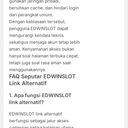
gunakan jaringan pribadi,
bersihkan cache, dan hindari login
dari perangkat umum.
Dengan kebiasaan tersebut,
pengguna EDWINSLOT dapat
mengurangi kendala teknis
sekaligus menjaga akun tetap lebih
aman. Kenyamanan akses bukan
hanya soal halaman terbuka cepat,
tetapi juga soal rasa aman saat
menggunakannya.
FAQ Seputar EDWINSLOT
Link Alternatif
1. Apa fungsi EDWINSLOT
link alternatif?
EDWINSLOT link alternatif
berfungsi sebagai jalur akses
cadangan ketika halaman utama