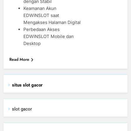
dengan Stabil
Keamanan Akun
EDWINSLOT saat
Mengakses Halaman Digital
Perbedaan Akses
EDWINSLOT Mobile dan
Desktop
Read More
situs slot gacor
slot gacor