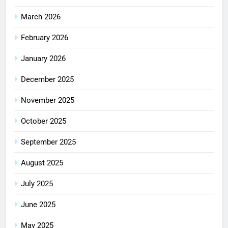
March 2026
February 2026
January 2026
December 2025
November 2025
October 2025
September 2025
August 2025
July 2025
June 2025
May 2025