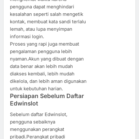
pengguna dapat menghindari
kesalahan seperti salah mengetik
kontak, membuat kata sandi terlalu
lemah, atau lupa menyimpan
informasi login.
Proses yang rapi juga membuat
pengalaman pengguna lebih
nyaman.Akun yang dibuat dengan
data benar akan lebih mudah
diakses kembali, lebih mudah
dikelola, dan lebih aman digunakan
untuk kebutuhan harian.
Persiapan Sebelum Daftar
Edwinslot
Sebelum daftar Edwinslot,
pengguna sebaiknya
menggunakan perangkat
pribadi.Perangkat pribadi