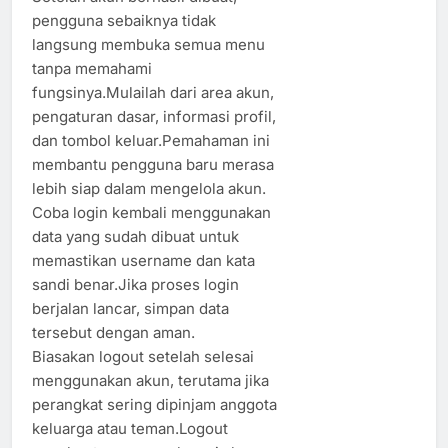
pengguna sebaiknya tidak
langsung membuka semua menu
tanpa memahami
fungsinya.Mulailah dari area akun,
pengaturan dasar, informasi profil,
dan tombol keluar.Pemahaman ini
membantu pengguna baru merasa
lebih siap dalam mengelola akun.
Coba login kembali menggunakan
data yang sudah dibuat untuk
memastikan username dan kata
sandi benar.Jika proses login
berjalan lancar, simpan data
tersebut dengan aman.
Biasakan logout setelah selesai
menggunakan akun, terutama jika
perangkat sering dipinjam anggota
keluarga atau teman.Logout