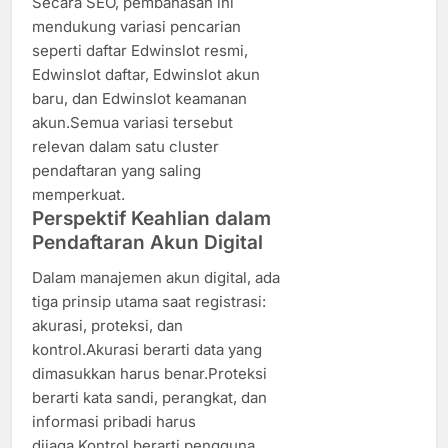
Secara SEO, pembahasan ini
mendukung variasi pencarian
seperti daftar Edwinslot resmi,
Edwinslot daftar, Edwinslot akun
baru, dan Edwinslot keamanan
akun.Semua variasi tersebut
relevan dalam satu cluster
pendaftaran yang saling
memperkuat.
Perspektif Keahlian dalam
Pendaftaran Akun Digital
Dalam manajemen akun digital, ada
tiga prinsip utama saat registrasi:
akurasi, proteksi, dan
kontrol.Akurasi berarti data yang
dimasukkan harus benar.Proteksi
berarti kata sandi, perangkat, dan
informasi pribadi harus
dijaga.Kontrol berarti pengguna