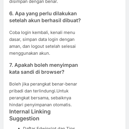
disimpan dengan benar.
6. Apa yang perlu dilakukan
setelah akun berhasil dibuat?
Coba login kembali, kenali menu
dasar, simpan data login dengan
aman, dan logout setelah selesai
menggunakan akun.
7. Apakah boleh menyimpan
kata sandi di browser?
Boleh jika perangkat benar-benar
pribadi dan terlindungi.Untuk
perangkat bersama, sebaiknya
hindari penyimpanan otomatis.
Internal Linking
Suggestion
Daftar Edwinslot dan Tips