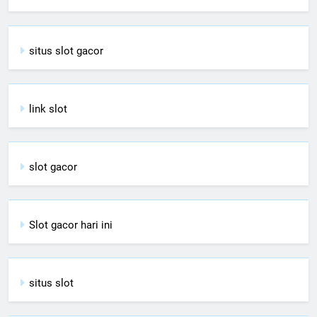
situs slot gacor
link slot
slot gacor
Slot gacor hari ini
situs slot