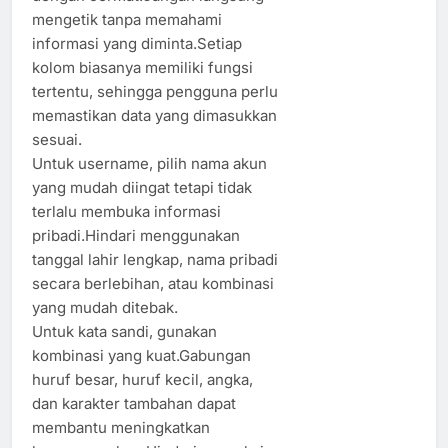
mengetik tanpa memahami
informasi yang diminta.Setiap
kolom biasanya memiliki fungsi
tertentu, sehingga pengguna perlu
memastikan data yang dimasukkan
sesuai.
Untuk username, pilih nama akun
yang mudah diingat tetapi tidak
terlalu membuka informasi
pribadi.Hindari menggunakan
tanggal lahir lengkap, nama pribadi
secara berlebihan, atau kombinasi
yang mudah ditebak.
Untuk kata sandi, gunakan
kombinasi yang kuat.Gabungan
huruf besar, huruf kecil, angka,
dan karakter tambahan dapat
membantu meningkatkan