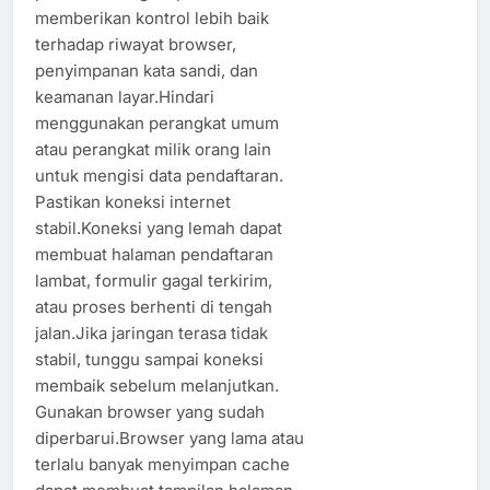
memberikan kontrol lebih baik
terhadap riwayat browser,
penyimpanan kata sandi, dan
keamanan layar.Hindari
menggunakan perangkat umum
atau perangkat milik orang lain
untuk mengisi data pendaftaran.
Pastikan koneksi internet
stabil.Koneksi yang lemah dapat
membuat halaman pendaftaran
lambat, formulir gagal terkirim,
atau proses berhenti di tengah
jalan.Jika jaringan terasa tidak
stabil, tunggu sampai koneksi
membaik sebelum melanjutkan.
Gunakan browser yang sudah
diperbarui.Browser yang lama atau
terlalu banyak menyimpan cache