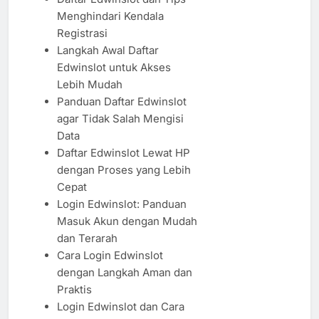
Menghindari Kendala
Registrasi
Langkah Awal Daftar
Edwinslot untuk Akses
Lebih Mudah
Panduan Daftar Edwinslot
agar Tidak Salah Mengisi
Data
Daftar Edwinslot Lewat HP
dengan Proses yang Lebih
Cepat
Login Edwinslot: Panduan
Masuk Akun dengan Mudah
dan Terarah
Cara Login Edwinslot
dengan Langkah Aman dan
Praktis
Login Edwinslot dan Cara