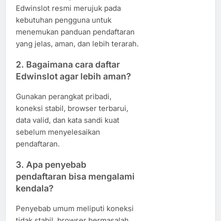
Edwinslot resmi merujuk pada
kebutuhan pengguna untuk
menemukan panduan pendaftaran
yang jelas, aman, dan lebih terarah.
2. Bagaimana cara daftar
Edwinslot agar lebih aman?
Gunakan perangkat pribadi,
koneksi stabil, browser terbarui,
data valid, dan kata sandi kuat
sebelum menyelesaikan
pendaftaran.
3. Apa penyebab
pendaftaran bisa mengalami
kendala?
Penyebab umum meliputi koneksi
tidak stabil, browser bermasalah,