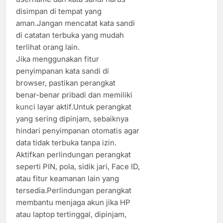
disimpan di tempat yang
aman.Jangan mencatat kata sandi
di catatan terbuka yang mudah
terlihat orang lain.
Jika menggunakan fitur
penyimpanan kata sandi di
browser, pastikan perangkat
benar-benar pribadi dan memiliki
kunci layar aktif.Untuk perangkat
yang sering dipinjam, sebaiknya
hindari penyimpanan otomatis agar
data tidak terbuka tanpa izin.
Aktifkan perlindungan perangkat
seperti PIN, pola, sidik jari, Face ID,
atau fitur keamanan lain yang
tersedia.Perlindungan perangkat
membantu menjaga akun jika HP
atau laptop tertinggal, dipinjam,