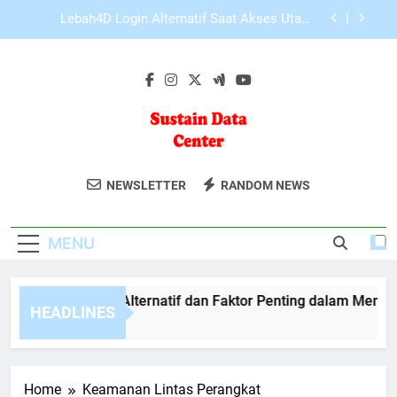
Skip
Panduan Login Edwinslot untuk Pengguna yang
to
Sering Berpindah Perangkat
content
Tips Sebelum Daftar Lebah4D agar Proses Lebih
Lancar dan Aman
EDWINSLOT Link Alternatif dan Faktor Penting
dalam Menjaga Kenyamanan Akses
Lebah4D Login Alternatif Saat Akses Utama
Tidak Tersedia
Sustain Data
Pusat Data Ramah Lingkungan Dengan
Panduan Login Edwinslot untuk Pengguna yang
NEWSLETTER
RANDOM NEWS
Sering Berpindah Perangkat
Center
Teknologi Berkelanjutan Di Sustain Data
Tips Sebelum Daftar Lebah4D agar Proses Lebih
Center. Solusi Cerdas Untuk Bisnis
Lancar dan Aman
MENU
Modern.
WINSLOT Link Alternatif dan Faktor Penting dalam Menjaga
HEADLINES
Month Ago
Home
Keamanan Lintas Perangkat