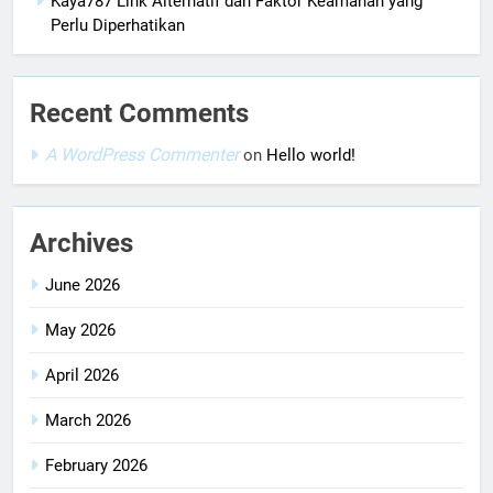
Kaya787 Link Alternatif dan Faktor Keamanan yang
Perlu Diperhatikan
Recent Comments
A WordPress Commenter
on
Hello world!
Archives
June 2026
May 2026
April 2026
March 2026
February 2026