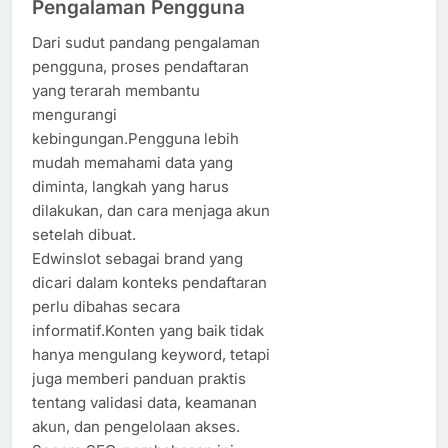
Pengalaman Pengguna
Dari sudut pandang pengalaman
pengguna, proses pendaftaran
yang terarah membantu
mengurangi
kebingungan.Pengguna lebih
mudah memahami data yang
diminta, langkah yang harus
dilakukan, dan cara menjaga akun
setelah dibuat.
Edwinslot sebagai brand yang
dicari dalam konteks pendaftaran
perlu dibahas secara
informatif.Konten yang baik tidak
hanya mengulang keyword, tetapi
juga memberi panduan praktis
tentang validasi data, keamanan
akun, dan pengelolaan akses.