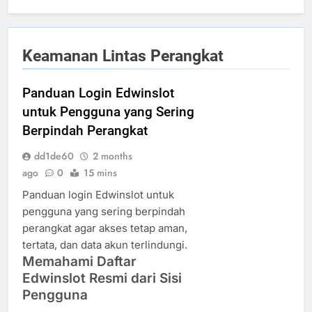
Keamanan Lintas Perangkat
Panduan Login Edwinslot
untuk Pengguna yang Sering
Berpindah Perangkat
dd1de60
2 months
ago
0
15 mins
Panduan login Edwinslot untuk
pengguna yang sering berpindah
perangkat agar akses tetap aman,
tertata, dan data akun terlindungi.
Memahami Daftar
Edwinslot Resmi dari Sisi
Pengguna