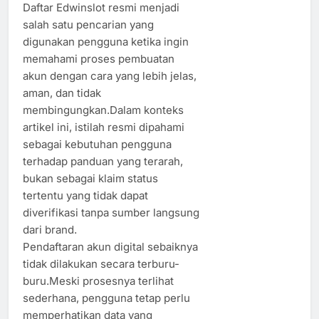
Daftar Edwinslot resmi menjadi
salah satu pencarian yang
digunakan pengguna ketika ingin
memahami proses pembuatan
akun dengan cara yang lebih jelas,
aman, dan tidak
membingungkan.Dalam konteks
artikel ini, istilah resmi dipahami
sebagai kebutuhan pengguna
terhadap panduan yang terarah,
bukan sebagai klaim status
tertentu yang tidak dapat
diverifikasi tanpa sumber langsung
dari brand.
Pendaftaran akun digital sebaiknya
tidak dilakukan secara terburu-
buru.Meski prosesnya terlihat
sederhana, pengguna tetap perlu
memperhatikan data yang