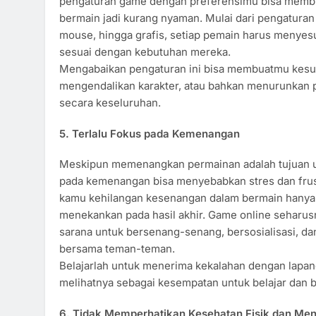
pengaturan game dengan preferensimu bisa memb
bermain jadi kurang nyaman. Mulai dari pengaturan k
mouse, hingga grafis, setiap pemain harus menyesu
sesuai dengan kebutuhan mereka.
Mengabaikan pengaturan ini bisa membuatmu kesul
mengendalikan karakter, atau bahkan menurunkan
secara keseluruhan.
5.
Terlalu Fokus pada Kemenangan
Meskipun memenangkan permainan adalah tujuan ut
pada kemenangan bisa menyebabkan stres dan frus
kamu kehilangan kesenangan dalam bermain hanya 
menekankan pada hasil akhir. Game online seharus
sarana untuk bersenang-senang, bersosialisasi, d
bersama teman-teman.
Belajarlah untuk menerima kekalahan dengan lapa
melihatnya sebagai kesempatan untuk belajar dan
6.
Tidak Memperhatikan Kesehatan Fisik dan Men