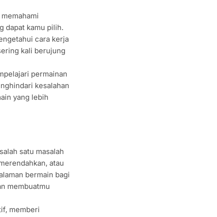
uk memahami
 dapat kamu pilih.
ngetahui cara kerja
ering kali berujung
empelajari permainan
nghindari kesalahan
ain yang lebih
 salah satu masalah
 merendahkan, atau
alaman bermain bagi
ahan membuatmu
tif, memberi