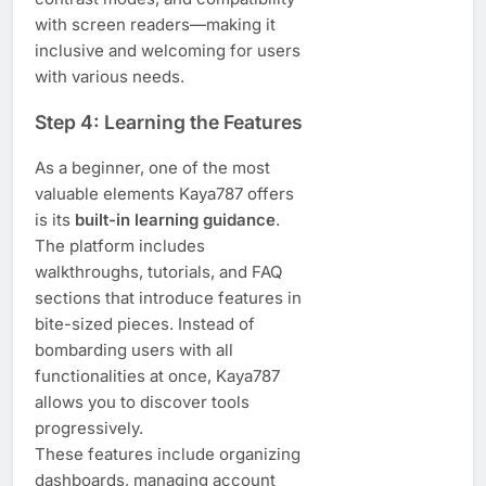
with screen readers—making it
inclusive and welcoming for users
with various needs.
Step 4: Learning the Features
As a beginner, one of the most
valuable elements Kaya787 offers
is its
built-in learning guidance
.
The platform includes
walkthroughs, tutorials, and FAQ
sections that introduce features in
bite-sized pieces. Instead of
bombarding users with all
functionalities at once, Kaya787
allows you to discover tools
progressively.
These features include organizing
dashboards, managing account