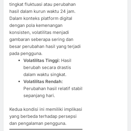
tingkat fluktuasi atau perubahan
hasil dalam kurun waktu 24 jam.
Dalam konteks platform digital
dengan pola kemenangan
konsisten, volatilitas menjadi
gambaran seberapa sering dan
besar perubahan hasil yang terjadi
pada pengguna.
Volatilitas Tinggi:
Hasil
berubah secara drastis
dalam waktu singkat.
Volatilitas Rendah:
Perubahan hasil relatif stabil
sepanjang hari.
Kedua kondisi ini memiliki implikasi
yang berbeda terhadap persepsi
dan pengalaman pengguna.