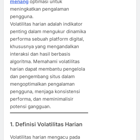
menang
optimasi untuk
meningkatkan pengalaman
pengguna.
Volatilitas harian adalah indikator
penting dalam mengukur dinamika
performa sebuah platform digital,
khususnya yang mengandalkan
interaksi dan hasil berbasis
algoritma. Memahami volatilitas
harian dapat membantu pengelola
dan pengembang situs dalam
mengoptimalkan pengalaman
pengguna, menjaga konsistensi
performa, dan meminimalisir
potensi gangguan.
1. Definisi Volatilitas Harian
Volatilitas harian mengacu pada