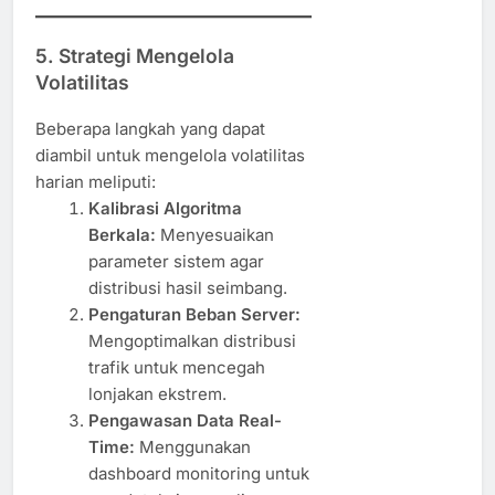
5. Strategi Mengelola
Volatilitas
Beberapa langkah yang dapat
diambil untuk mengelola volatilitas
harian meliputi:
Kalibrasi Algoritma
Berkala:
Menyesuaikan
parameter sistem agar
distribusi hasil seimbang.
Pengaturan Beban Server:
Mengoptimalkan distribusi
trafik untuk mencegah
lonjakan ekstrem.
Pengawasan Data Real-
Time:
Menggunakan
dashboard monitoring untuk