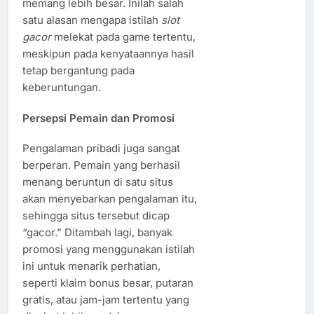
memang lebih besar. Inilah salah
satu alasan mengapa istilah
slot
gacor
melekat pada game tertentu,
meskipun pada kenyataannya hasil
tetap bergantung pada
keberuntungan.
Persepsi Pemain dan Promosi
Pengalaman pribadi juga sangat
berperan. Pemain yang berhasil
menang beruntun di satu situs
akan menyebarkan pengalaman itu,
sehingga situs tersebut dicap
“gacor.” Ditambah lagi, banyak
promosi yang menggunakan istilah
ini untuk menarik perhatian,
seperti klaim bonus besar, putaran
gratis, atau jam-jam tertentu yang