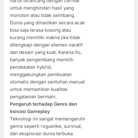
harus dirancang dengan cermat
untuk menghindari hasil yang
monoton atau tidak seimbang.
Dunia yang dihasilkan secara acak
bisa saja terasa kosong atau
kurang memiliki makna jika tidak
dilengkapi dengan elemen naratif
dan desain yang kuat. Karena itu,
banyak pengembang memilih
pendekatan hybrid,
menggabungkan pembuatan
otomatis dengan sentuhan manual
untuk memastikan kualitas
pengalaman bermain.
Pengaruh terhadap Genre dan
Inovasi Gameplay
Teknologi ini sangat memengaruhi
genre seperti roguelike, survival,
dan eksplorasi dunia terbuka.