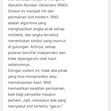
Random Number Generator
(RNG).
Sistem ini menjadi inti dari
permainan slot modern. RNG
adalah algoritma yang
menghasilkan angka acak setiap
milidetik, dan angka tersebut
menentukan simbol yang muncul
di gulungan. Artinya, setiap
putaran bersifat independen dan
tidak dipengaruhi oleh hasil
sebelumnya.
Dengan sistem ini, tidak ada pihak
yang bisa memprediksi atau
memanipulasi hasil. RNG
memastikan keadilan permainan,
baik bagi penyedia maupun
pemain. Jadi, meskipun ada yang
menyebut slot tertentu “gacor,”