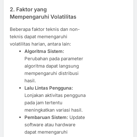
2. Faktor yang
Mempengaruhi Volatilitas
Beberapa faktor teknis dan non-
teknis dapat memengaruhi
volatilitas harian, antara lain:
Algoritma Sistem:
Perubahan pada parameter
algoritma dapat langsung
mempengaruhi distribusi
hasil.
Lalu Lintas Pengguna:
Lonjakan aktivitas pengguna
pada jam tertentu
meningkatkan variasi hasil.
Pembaruan Sistem:
Update
software atau hardware
dapat memengaruhi