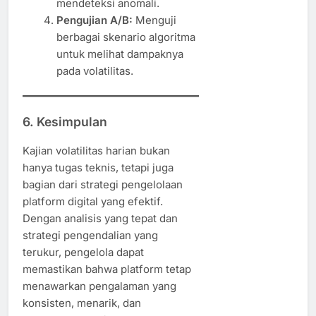
mendeteksi anomali.
Pengujian A/B:
Menguji
berbagai skenario algoritma
untuk melihat dampaknya
pada volatilitas.
6. Kesimpulan
Kajian volatilitas harian bukan
hanya tugas teknis, tetapi juga
bagian dari strategi pengelolaan
platform digital yang efektif.
Dengan analisis yang tepat dan
strategi pengendalian yang
terukur, pengelola dapat
memastikan bahwa platform tetap
menawarkan pengalaman yang
konsisten, menarik, dan