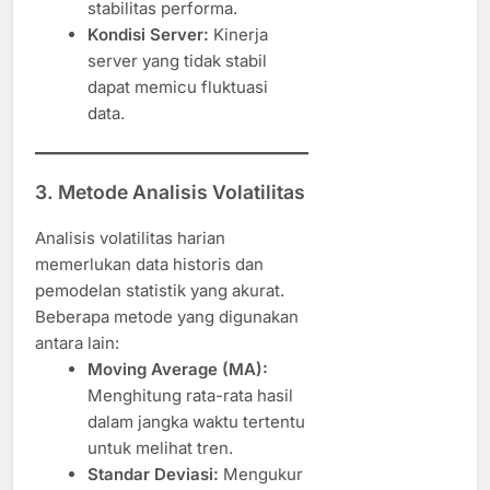
stabilitas performa.
Kondisi Server:
Kinerja
server yang tidak stabil
dapat memicu fluktuasi
data.
3. Metode Analisis Volatilitas
Analisis volatilitas harian
memerlukan data historis dan
pemodelan statistik yang akurat.
Beberapa metode yang digunakan
antara lain:
Moving Average (MA):
Menghitung rata-rata hasil
dalam jangka waktu tertentu
untuk melihat tren.
Standar Deviasi:
Mengukur