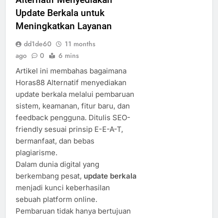
Update Berkala untuk
Meningkatkan Layanan
dd1de60
11 months
ago
0
6 mins
Artikel ini membahas bagaimana
Horas88 Alternatif menyediakan
update berkala melalui pembaruan
sistem, keamanan, fitur baru, dan
feedback pengguna. Ditulis SEO-
friendly sesuai prinsip E-E-A-T,
bermanfaat, dan bebas
plagiarisme.
Dalam dunia digital yang
berkembang pesat,
update berkala
menjadi kunci keberhasilan
sebuah platform online.
Pembaruan tidak hanya bertujuan