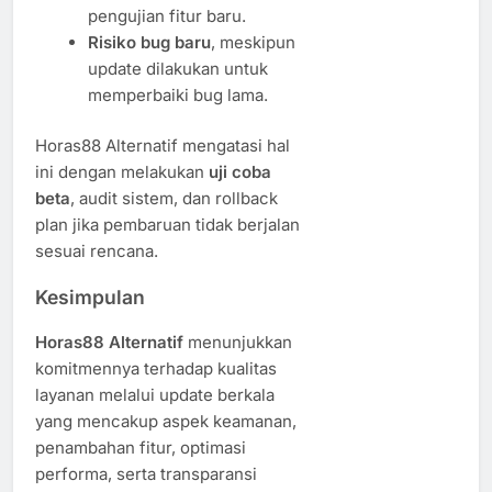
pengujian fitur baru.
Risiko bug baru
, meskipun
update dilakukan untuk
memperbaiki bug lama.
Horas88 Alternatif mengatasi hal
ini dengan melakukan
uji coba
beta
, audit sistem, dan rollback
plan jika pembaruan tidak berjalan
sesuai rencana.
Kesimpulan
Horas88 Alternatif
menunjukkan
komitmennya terhadap kualitas
layanan melalui update berkala
yang mencakup aspek keamanan,
penambahan fitur, optimasi
performa, serta transparansi