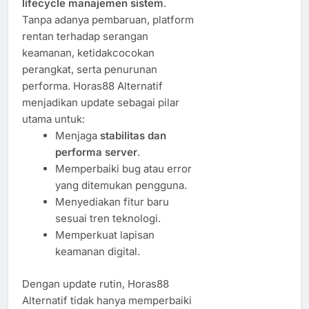
lifecycle manajemen sistem
.
Tanpa adanya pembaruan, platform
rentan terhadap serangan
keamanan, ketidakcocokan
perangkat, serta penurunan
performa. Horas88 Alternatif
menjadikan update sebagai pilar
utama untuk:
Menjaga
stabilitas dan
performa server
.
Memperbaiki bug atau error
yang ditemukan pengguna.
Menyediakan fitur baru
sesuai tren teknologi.
Memperkuat lapisan
keamanan digital.
Dengan update rutin, Horas88
Alternatif tidak hanya memperbaiki