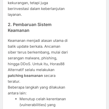
kekurangan, tetapi juga
berinvestasi dalam keberlanjutan
layanan.
2. Pembaruan Sistem
Keamanan
Keamanan menjadi alasan utama di
balik update berkala. Ancaman
siber terus berkembang, mulai dari
serangan malware, phishing,
hingga DDoS. Untuk itu, Horas88
Alternatif selalu melakukan
patching keamanan
secara
teratur.
Beberapa langkah yang dilakukan
antara lain:
Menutup celah kerentanan
(vulnerabilities) yang