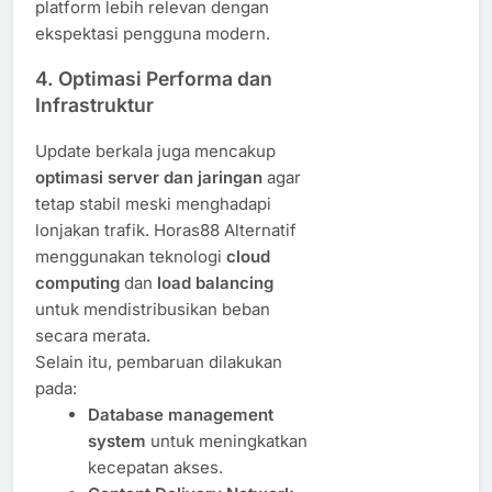
platform lebih relevan dengan
ekspektasi pengguna modern.
4. Optimasi Performa dan
Infrastruktur
Update berkala juga mencakup
optimasi server dan jaringan
agar
tetap stabil meski menghadapi
lonjakan trafik. Horas88 Alternatif
menggunakan teknologi
cloud
computing
dan
load balancing
untuk mendistribusikan beban
secara merata.
Selain itu, pembaruan dilakukan
pada:
Database management
system
untuk meningkatkan
kecepatan akses.