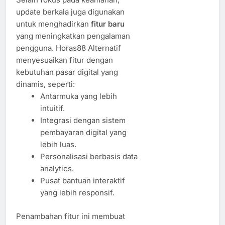
update berkala juga digunakan
untuk menghadirkan
fitur baru
yang meningkatkan pengalaman
pengguna. Horas88 Alternatif
menyesuaikan fitur dengan
kebutuhan pasar digital yang
dinamis, seperti:
Antarmuka yang lebih
intuitif.
Integrasi dengan sistem
pembayaran digital yang
lebih luas.
Personalisasi berbasis data
analytics.
Pusat bantuan interaktif
yang lebih responsif.
Penambahan fitur ini membuat