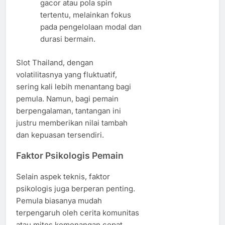
gacor atau pola spin
tertentu, melainkan fokus
pada pengelolaan modal dan
durasi bermain.
Slot Thailand, dengan
volatilitasnya yang fluktuatif,
sering kali lebih menantang bagi
pemula. Namun, bagi pemain
berpengalaman, tantangan ini
justru memberikan nilai tambah
dan kepuasan tersendiri.
Faktor Psikologis Pemain
Selain aspek teknis, faktor
psikologis juga berperan penting.
Pemula biasanya mudah
terpengaruh oleh cerita komunitas
atau mitos kemenangan cepat,