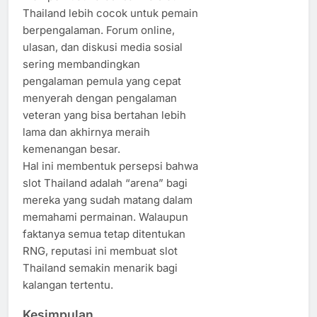
Thailand lebih cocok untuk pemain
berpengalaman. Forum online,
ulasan, dan diskusi media sosial
sering membandingkan
pengalaman pemula yang cepat
menyerah dengan pengalaman
veteran yang bisa bertahan lebih
lama dan akhirnya meraih
kemenangan besar.
Hal ini membentuk persepsi bahwa
slot Thailand adalah “arena” bagi
mereka yang sudah matang dalam
memahami permainan. Walaupun
faktanya semua tetap ditentukan
RNG, reputasi ini membuat slot
Thailand semakin menarik bagi
kalangan tertentu.
Kesimpulan