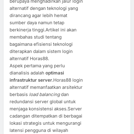
berupaya menghadirkan jalur login
alternatif dengan teknologi yang
dirancang agar lebih hemat
sumber daya namun tetap
berkinerja tinggi.Artikel ini akan
membahas studi tentang
bagaimana efisiensi teknologi
diterapkan dalam sistem login
alternatif Horas88.
Aspek pertama yang perlu
dianalisis adalah
optimasi
infrastruktur server
.Horas88 login
alternatif memanfaatkan arsitektur
berbasis
load balancing
dan
redundansi server global untuk
menjaga konsistensi akses.Server
cadangan ditempatkan di berbagai
lokasi strategis untuk mengurangi
latensi pengguna di wilayah