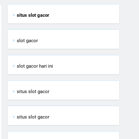
situs slot gacor
slot gacor
slot gacor hari ini
situs slot gacor
situs slot gacor