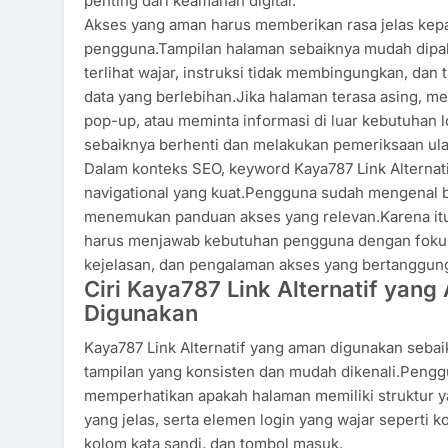
penting dari keamanan digital.
Akses yang aman harus memberikan rasa jelas kep
pengguna.Tampilan halaman sebaiknya mudah dipah
terlihat wajar, instruksi tidak membingungkan, dan 
data yang berlebihan.Jika halaman terasa asing, m
pop-up, atau meminta informasi di luar kebutuhan 
sebaiknya berhenti dan melakukan pemeriksaan ul
Dalam konteks SEO, keyword Kaya787 Link Alternatif
navigational yang kuat.Pengguna sudah mengenal b
menemukan panduan akses yang relevan.Karena itu
harus menjawab kebutuhan pengguna dengan foku
kejelasan, dan pengalaman akses yang bertanggun
Ciri Kaya787 Link Alternatif yan
Digunakan
Kaya787 Link Alternatif yang aman digunakan sebai
tampilan yang konsisten dan mudah dikenali.Pengg
memperhatikan apakah halaman memiliki struktur ya
yang jelas, serta elemen login yang wajar seperti k
kolom kata sandi, dan tombol masuk.