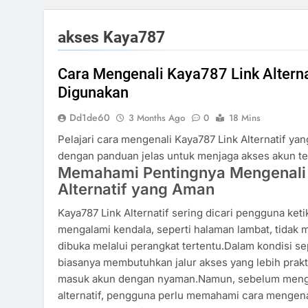
akses Kaya787
Cara Mengenali Kaya787 Link Altern
Digunakan
Dd1de60
3 Months Ago
0
18 Mins
Pelajari cara mengenali Kaya787 Link Alternatif y
dengan panduan jelas untuk menjaga akses akun tet
Memahami Pentingnya Mengenali
Alternatif yang Aman
Kaya787 Link Alternatif sering dicari pengguna ket
mengalami kendala, seperti halaman lambat, tidak m
dibuka melalui perangkat tertentu.Dalam kondisi se
biasanya membutuhkan jalur akses yang lebih prakti
masuk akun dengan nyaman.Namun, sebelum men
alternatif, pengguna perlu memahami cara mengen