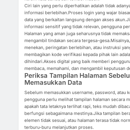
Ciri lain yang perlu diperhatikan adalah tidak adan
informasi berlebihan.Proses login yang wajar bias
data yang berkaitan langsung dengan akses akun.J
informasi sensitif yang tidak relevan, pengguna pe
Halaman yang aman juga seharusnya tidak memaks
mengambil tindakan secara tergesa-gesa.Misalnya,
menekan, peringatan berlebihan, atau instruksi y
membagikan kode verifikasi kepada pihak lain adal
dihindari.Akses digital yang baik memberi penggun
membaca, memahami, dan mengambil keputusan d
Periksa Tampilan Halaman Sebel
Memasukkan Data
Sebelum memasukkan username, password, atau kod
pengguna perlu melihat tampilan halaman secara 
apakah tata letaknya terlihat rapi, teks mudah diba
berfungsi sebagaimana mestinya.Jika tampilan ber
elemen tidak sesuai, atau halaman terasa tidak nor
terburu-buru melanjutkan proses.