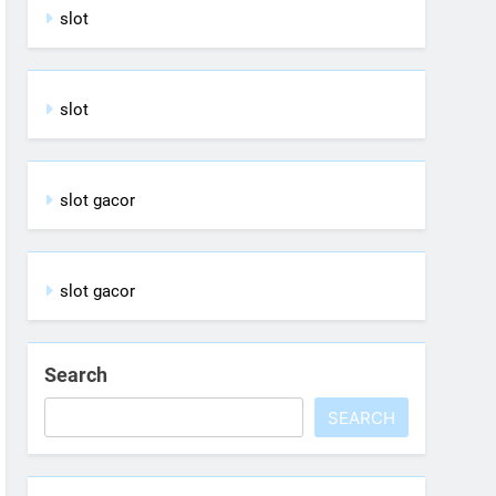
slot
slot
slot gacor
slot gacor
Search
SEARCH