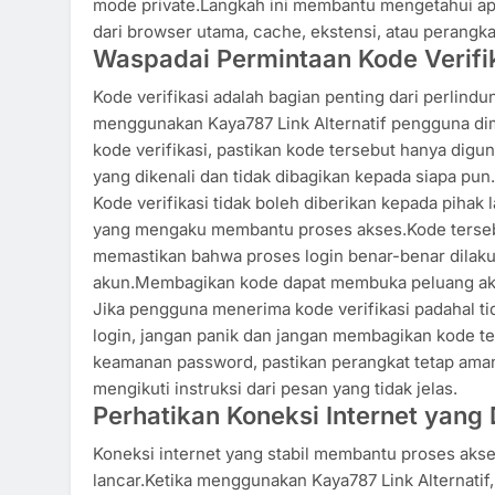
mode private.Langkah ini membantu mengetahui ap
dari browser utama, cache, ekstensi, atau perangk
Waspadai Permintaan Kode Verifi
Kode verifikasi adalah bagian penting dari perlindu
menggunakan Kaya787 Link Alternatif pengguna d
kode verifikasi, pastikan kode tersebut hanya dig
yang dikenali dan tidak dibagikan kepada siapa pun.
Kode verifikasi tidak boleh diberikan kepada pihak 
yang mengaku membantu proses akses.Kode terseb
memastikan bahwa proses login benar-benar dilaku
akun.Membagikan kode dapat membuka peluang aks
Jika pengguna menerima kode verifikasi padahal 
login, jangan panik dan jangan membagikan kode te
keamanan password, pastikan perangkat tetap aman
mengikuti instruksi dari pesan yang tidak jelas.
Perhatikan Koneksi Internet yang
Koneksi internet yang stabil membantu proses akses
lancar.Ketika menggunakan Kaya787 Link Alternatif