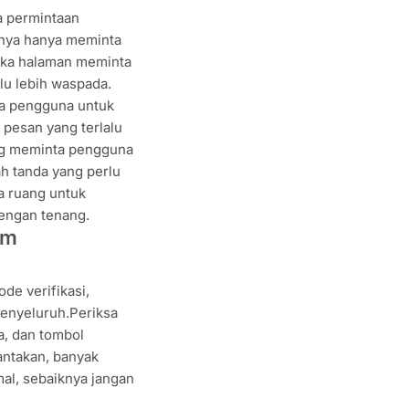
ya permintaan
anya hanya meminta
ika halaman meminta
rlu lebih waspada.
a pengguna untuk
 pesan yang terlalu
ang meminta pengguna
ah tanda yang perlu
a ruang untuk
engan tenang.
um
e verifikasi,
menyeluruh.Periksa
ca, dan tombol
antakan, banyak
mal, sebaiknya jangan