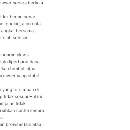
owser secara berkala
tidak benar-benar
, cookie, atau data
erangkat bersama,
telah selesai.
lancaran akses
dak diperbarui dapat
kan tombol, atau
browser yang stabil
a yang tersimpan di
tidak sesuai.Hal ini
mpilan tidak
rsihkan cache secara
r.
an browser lain atau