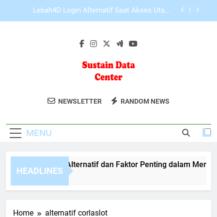
Skip
Panduan Login Edwinslot untuk Pengguna yang
to
Sering Berpindah Perangkat
content
Tips Sebelum Daftar Lebah4D agar Proses Lebih
Lancar dan Aman
EDWINSLOT Link Alternatif dan Faktor Penting
dalam Menjaga Kenyamanan Akses
Lebah4D Login Alternatif Saat Akses Utama
Tidak Tersedia
Sustain Data
Pusat Data Ramah Lingkungan Dengan
Panduan Login Edwinslot untuk Pengguna yang
NEWSLETTER
RANDOM NEWS
Sering Berpindah Perangkat
Center
Teknologi Berkelanjutan Di Sustain Data
Tips Sebelum Daftar Lebah4D agar Proses Lebih
Center. Solusi Cerdas Untuk Bisnis
Lancar dan Aman
MENU
Modern.
WINSLOT Link Alternatif dan Faktor Penting dalam Menjaga
HEADLINES
Month Ago
Home
alternatif corlaslot