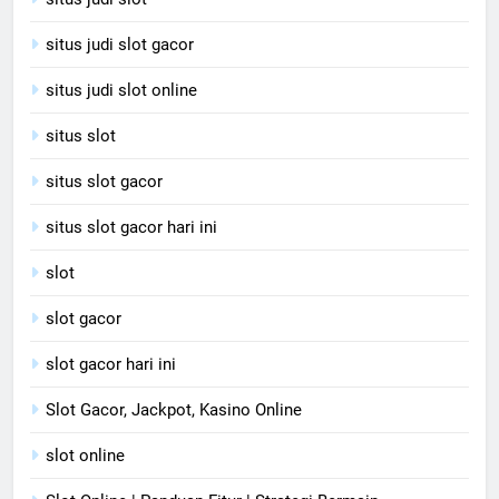
situs judi slot gacor
situs judi slot online
situs slot
situs slot gacor
situs slot gacor hari ini
slot
slot gacor
slot gacor hari ini
Slot Gacor, Jackpot, Kasino Online
slot online