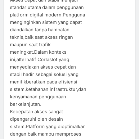
standar utama dalam penggunaan
platform digital modern.Pengguna
menginginkan sistem yang dapat
diandalkan tanpa hambatan
teknis,baik saat akses ringan
maupun saat trafik
meningkat.Dalam konteks
ini,alternatif Corlaslot yang
menyediakan akses cepat dan
stabil hadir sebagai solusi yang
menitikberatkan pada efisiensi
sistem,ketahanan infrastruktur,dan
kenyamanan penggunaan
berkelanjutan.
Kecepatan akses sangat
dipengaruhi oleh desain
sistem.Platform yang dioptimalkan
dengan baik mampu memproses