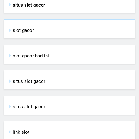
situs slot gacor
slot gacor
slot gacor hari ini
situs slot gacor
situs slot gacor
link slot