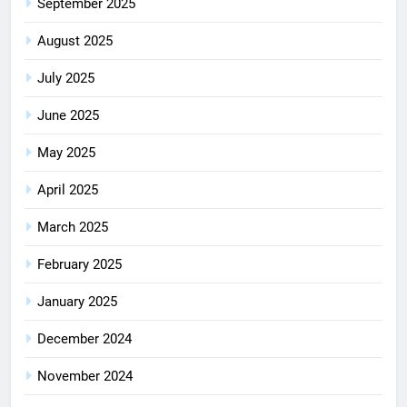
September 2025
August 2025
July 2025
June 2025
May 2025
April 2025
March 2025
February 2025
January 2025
December 2024
November 2024