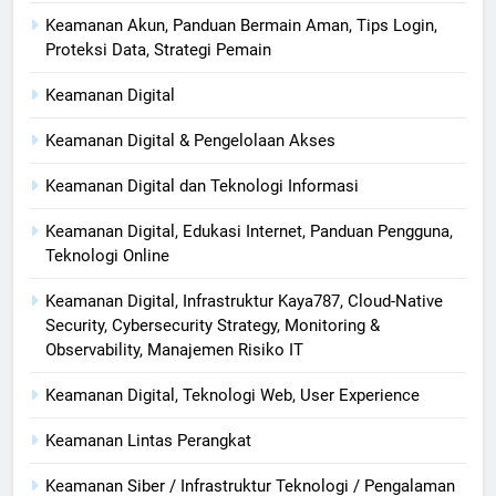
Keamanan Akun, Panduan Bermain Aman, Tips Login,
Proteksi Data, Strategi Pemain
Keamanan Digital
Keamanan Digital & Pengelolaan Akses
Keamanan Digital dan Teknologi Informasi
Keamanan Digital, Edukasi Internet, Panduan Pengguna,
Teknologi Online
Keamanan Digital, Infrastruktur Kaya787, Cloud-Native
Security, Cybersecurity Strategy, Monitoring &
Observability, Manajemen Risiko IT
Keamanan Digital, Teknologi Web, User Experience
Keamanan Lintas Perangkat
Keamanan Siber / Infrastruktur Teknologi / Pengalaman