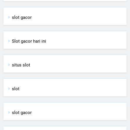
slot gacor
Slot gacor hari ini
situs slot
slot
slot gacor