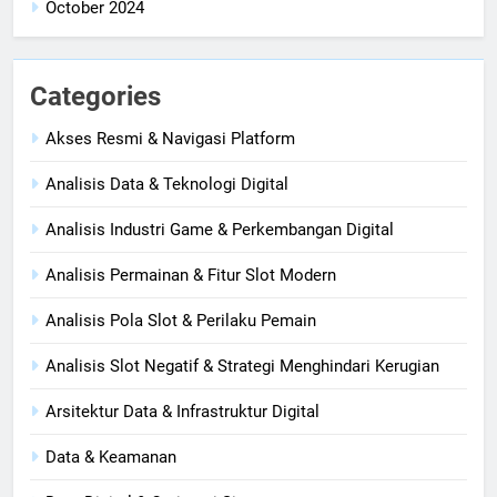
October 2024
Categories
Akses Resmi & Navigasi Platform
Analisis Data & Teknologi Digital
Analisis Industri Game & Perkembangan Digital
Analisis Permainan & Fitur Slot Modern
Analisis Pola Slot & Perilaku Pemain
Analisis Slot Negatif & Strategi Menghindari Kerugian
Arsitektur Data & Infrastruktur Digital
Data & Keamanan