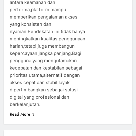
antara keamanan dan
performa,platform mampu
memberikan pengalaman akses
yang konsisten dan
nyaman.Pendekatan ini tidak hanya
meningkatkan kualitas penggunaan
harian,tetapi juga membangun
kepercayaan jangka panjang.Bagi
pengguna yang mengutamakan
kecepatan dan kestabilan sebagai
prioritas utama,alternatif dengan
akses cepat dan stabil layak
dipertimbangkan sebagai solusi
digital yang profesional dan
berkelanjutan.
Read More