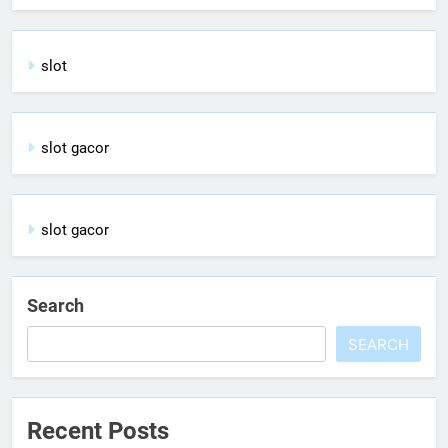
slot
slot gacor
slot gacor
Search
SEARCH
Recent Posts