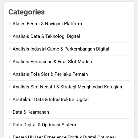
Categories
Akses Resmi & Navigasi Platform
Analisis Data & Teknologi Digital
Analisis Industri Game & Perkembangan Digital
Analisis Permainan & Fitur Slot Modern
Analisis Pola Slot & Perilaku Pemain
Analisis Slot Negatif & Strategi Menghindari Kerugian
Arsitektur Data & Infrastruktur Digital
Data & Keamanan
Data Digital & Optimasi Sistem
Desain UI,User Experience,Produk Digital,Optimasi