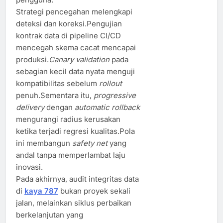
Strategi pencegahan melengkapi
deteksi dan koreksi.Pengujian
kontrak data di pipeline CI/CD
mencegah skema cacat mencapai
produksi.
Canary validation
pada
sebagian kecil data nyata menguji
kompatibilitas sebelum
rollout
penuh.Sementara itu,
progressive
delivery
dengan
automatic rollback
mengurangi radius kerusakan
ketika terjadi regresi kualitas.Pola
ini membangun
safety net
yang
andal tanpa memperlambat laju
inovasi.
Pada akhirnya, audit integritas data
di
kaya 787
bukan proyek sekali
jalan, melainkan siklus perbaikan
berkelanjutan yang