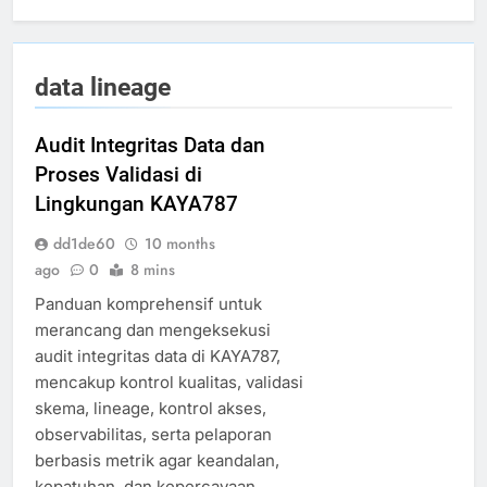
data lineage
Audit Integritas Data dan
Proses Validasi di
Lingkungan KAYA787
dd1de60
10 months
ago
0
8 mins
Panduan komprehensif untuk
merancang dan mengeksekusi
audit integritas data di KAYA787,
mencakup kontrol kualitas, validasi
skema, lineage, kontrol akses,
observabilitas, serta pelaporan
berbasis metrik agar keandalan,
kepatuhan, dan kepercayaan