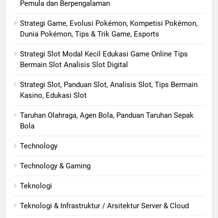
Pemula dan Berpengalaman
Strategi Game, Evolusi Pokémon, Kompetisi Pokémon,
Dunia Pokémon, Tips & Trik Game, Esports
Strategi Slot Modal Kecil Edukasi Game Online Tips
Bermain Slot Analisis Slot Digital
Strategi Slot, Panduan Slot, Analisis Slot, Tips Bermain
Kasino, Edukasi Slot
Taruhan Olahraga, Agen Bola, Panduan Taruhan Sepak
Bola
Technology
Technology & Gaming
Teknologi
Teknologi & Infrastruktur / Arsitektur Server & Cloud