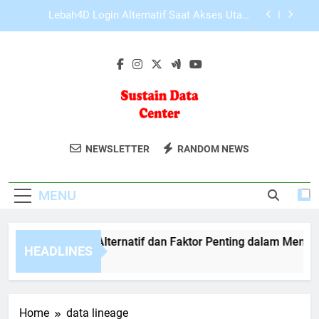
Skip
Panduan Login Edwinslot untuk Pengguna yang
to
Sering Berpindah Perangkat
content
Tips Sebelum Daftar Lebah4D agar Proses Lebih
Lancar dan Aman
EDWINSLOT Link Alternatif dan Faktor Penting
dalam Menjaga Kenyamanan Akses
Lebah4D Login Alternatif Saat Akses Utama
Tidak Tersedia
Sustain Data
Pusat Data Ramah Lingkungan Dengan
Panduan Login Edwinslot untuk Pengguna yang
NEWSLETTER
RANDOM NEWS
Sering Berpindah Perangkat
Center
Teknologi Berkelanjutan Di Sustain Data
Tips Sebelum Daftar Lebah4D agar Proses Lebih
Center. Solusi Cerdas Untuk Bisnis
Lancar dan Aman
MENU
Modern.
WINSLOT Link Alternatif dan Faktor Penting dalam Menjaga
HEADLINES
Month Ago
Home
data lineage