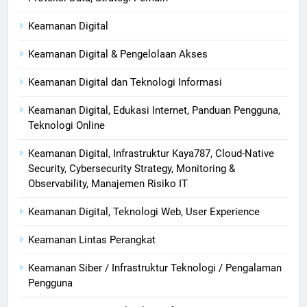
Keamanan Digital
Keamanan Digital & Pengelolaan Akses
Keamanan Digital dan Teknologi Informasi
Keamanan Digital, Edukasi Internet, Panduan Pengguna,
Teknologi Online
Keamanan Digital, Infrastruktur Kaya787, Cloud-Native
Security, Cybersecurity Strategy, Monitoring &
Observability, Manajemen Risiko IT
Keamanan Digital, Teknologi Web, User Experience
Keamanan Lintas Perangkat
Keamanan Siber / Infrastruktur Teknologi / Pengalaman
Pengguna