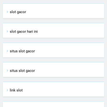
slot gacor
slot gacor hari ini
situs slot gacor
situs slot gacor
link slot