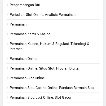
Pengembangan Diri
Perjudian, Slot Online, Analisis Permainan
Permainan
Permainan Kartu & Kasino
Permainan Kasino, Hukum & Regulasi, Teknologi &
Internet
Permainan Online
Permainan Online, Situs Slot, Hiburan Digital
Permainan Slot Online
Permainan Slot, Casino Online, Panduan Bermain Slot
Permainan Slot, Judi Online, Slot Gacor