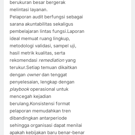
berukuran besar bergerak
melintasi layanan.
Pelaporan audit berfungsi sebagai
sarana akuntabilitas sekaligus
pembelajaran lintas fungsi.Laporan
ideal memuat ruang lingkup,
metodologi validasi, sampel uji,
hasil metrik kualitas, serta
rekomendasi
remediation
yang
terukur.Setiap temuan dikaitkan
dengan
owner
dan tenggat
penyelesaian, lengkap dengan
playbook
operasional untuk
mencegah kejadian
berulang.Konsistensi format
pelaporan memudahkan tren
dibandingkan antarperiode
sehingga organisasi dapat menilai
apakah kebijakan baru benar-benar