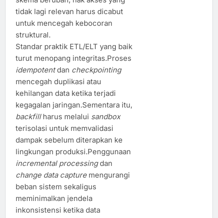
tidak lagi relevan harus dicabut
untuk mencegah kebocoran
struktural.
Standar praktik ETL/ELT yang baik
turut menopang integritas.Proses
idempotent
dan
checkpointing
mencegah duplikasi atau
kehilangan data ketika terjadi
kegagalan jaringan.Sementara itu,
backfill
harus melalui
sandbox
terisolasi untuk memvalidasi
dampak sebelum diterapkan ke
lingkungan produksi.Penggunaan
incremental processing
dan
change data capture
mengurangi
beban sistem sekaligus
meminimalkan jendela
inkonsistensi ketika data