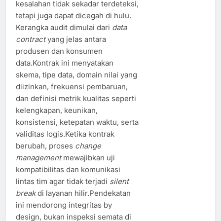
kesalahan tidak sekadar terdeteksi,
tetapi juga dapat dicegah di hulu.
Kerangka audit dimulai dari
data
contract
yang jelas antara
produsen dan konsumen
data.Kontrak ini menyatakan
skema, tipe data, domain nilai yang
diizinkan, frekuensi pembaruan,
dan definisi metrik kualitas seperti
kelengkapan, keunikan,
konsistensi, ketepatan waktu, serta
validitas logis.Ketika kontrak
berubah, proses
change
management
mewajibkan uji
kompatibilitas dan komunikasi
lintas tim agar tidak terjadi
silent
break
di layanan hilir.Pendekatan
ini mendorong integritas by
design, bukan inspeksi semata di