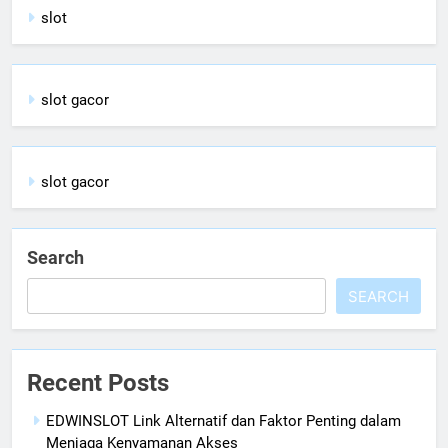
slot
slot gacor
slot gacor
Search
SEARCH
Recent Posts
EDWINSLOT Link Alternatif dan Faktor Penting dalam
Menjaga Kenyamanan Akses