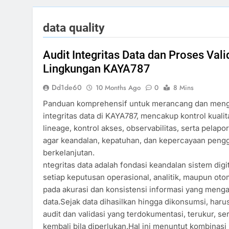
data quality
Audit Integritas Data dan Proses Vali
Lingkungan KAYA787
Dd1de60
10 Months Ago
0
8 Mins
Panduan komprehensif untuk merancang dan meng
integritas data di KAYA787, mencakup kontrol kualit
lineage, kontrol akses, observabilitas, serta pelapo
agar keandalan, kepatuhan, dan kepercayaan pengg
berkelanjutan.
ntegritas data adalah fondasi keandalan sistem digi
setiap keputusan operasional, analitik, maupun oto
pada akurasi dan konsistensi informasi yang mengal
data.Sejak data dihasilkan hingga dikonsumsi, har
audit dan validasi yang terdokumentasi, terukur, ser
kembali bila diperlukan.Hal ini menuntut kombinasi p