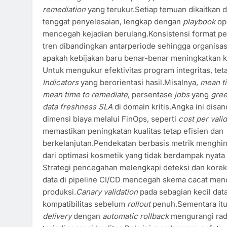
remediation
yang terukur.Setiap temuan dikaitkan
tenggat penyelesaian, lengkap dengan
playbook
op
mencegah kejadian berulang.Konsistensi format 
tren dibandingkan antarperiode sehingga organisas
apakah kebijakan baru benar-benar meningkatkan ku
Untuk mengukur efektivitas program integritas, te
Indicators
yang berorientasi hasil.Misalnya,
mean ti
mean time to remediate
, persentase
jobs
yang
gre
data freshness SLA
di domain kritis.Angka ini dis
dimensi biaya melalui FinOps, seperti
cost per vali
memastikan peningkatan kualitas tetap efisien dan
berkelanjutan.Pendekatan berbasis metrik menghin
dari optimasi kosmetik yang tidak berdampak nyat
Strategi pencegahan melengkapi deteksi dan korek
data di pipeline CI/CD mencegah skema cacat men
produksi.
Canary validation
pada sebagian kecil dat
kompatibilitas sebelum
rollout
penuh.Sementara it
delivery
dengan
automatic rollback
mengurangi radi