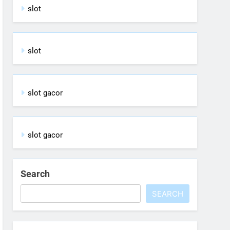
slot
slot
slot gacor
slot gacor
Search
SEARCH