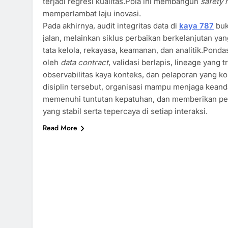
terjadi regresi kualitas.Pola ini membangun
safety 
memperlambat laju inovasi.
Pada akhirnya, audit integritas data di
kaya 787
buk
jalan, melainkan siklus perbaikan berkelanjutan 
tata kelola, rekayasa, keamanan, dan analitik.Ponda
oleh
data contract
, validasi berlapis, lineage yang 
observabilitas kaya konteks, dan pelaporan yang k
disiplin tersebut, organisasi mampu menjaga keand
memenuhi tuntutan kepatuhan, dan memberikan p
yang stabil serta tepercaya di setiap interaksi.
Read More