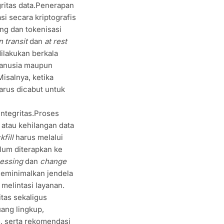
gritas data.Penerapan
si secara kriptografis
ng dan tokenisasi
n transit
dan
at rest
ilakukan berkala
manusia maupun
Misalnya, ketika
arus dicabut untuk
integritas.Proses
atau kehilangan data
kfill
harus melalui
lum diterapkan ke
essing
dan
change
eminimalkan jendela
 melintasi layanan.
itas sekaligus
uang lingkup,
as, serta rekomendasi