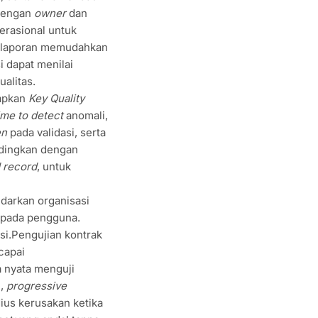
 dengan
owner
dan
erasional untuk
pelaporan memudahkan
i dapat menilai
alitas.
tapkan
Key Quality
me to detect
anomali,
en
pada validasi, serta
andingkan dengan
d record
, untuk
darkan organisasi
a pada pengguna.
si.Pengujian kontrak
capai
a nyata menguji
u,
progressive
us kerusakan ketika