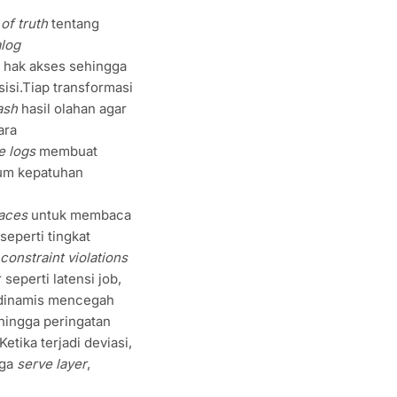
of truth
tentang
alog
n hak akses sehingga
isi.Tiap transformasi
ash
hasil olahan agar
ara
e logs
membuat
rum kepatuhan
races
untuk membaca
seperti tingkat
constraint violations
seperti latensi job,
 dinamis mencegah
ingga peringatan
tika terjadi deviasi,
gga
serve layer
,