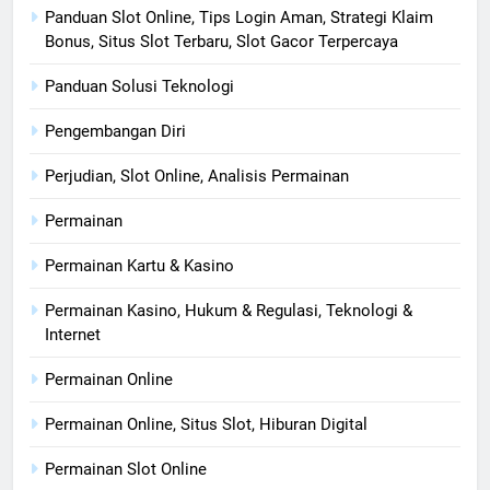
Panduan Slot Online, Tips Login Aman, Strategi Klaim
Bonus, Situs Slot Terbaru, Slot Gacor Terpercaya
Panduan Solusi Teknologi
Pengembangan Diri
Perjudian, Slot Online, Analisis Permainan
Permainan
Permainan Kartu & Kasino
Permainan Kasino, Hukum & Regulasi, Teknologi &
Internet
Permainan Online
Permainan Online, Situs Slot, Hiburan Digital
Permainan Slot Online