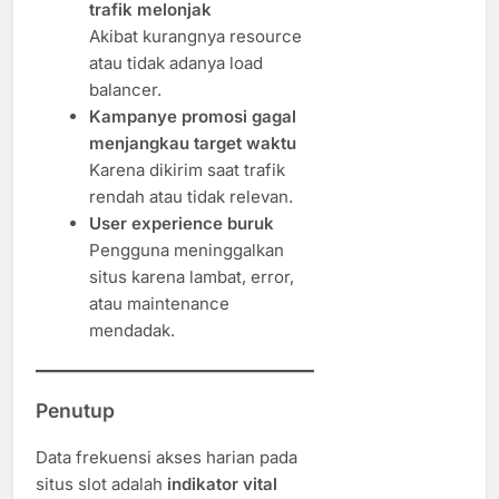
trafik melonjak
Akibat kurangnya resource
atau tidak adanya load
balancer.
Kampanye promosi gagal
menjangkau target waktu
Karena dikirim saat trafik
rendah atau tidak relevan.
User experience buruk
Pengguna meninggalkan
situs karena lambat, error,
atau maintenance
mendadak.
Penutup
Data frekuensi akses harian pada
situs slot adalah
indikator vital