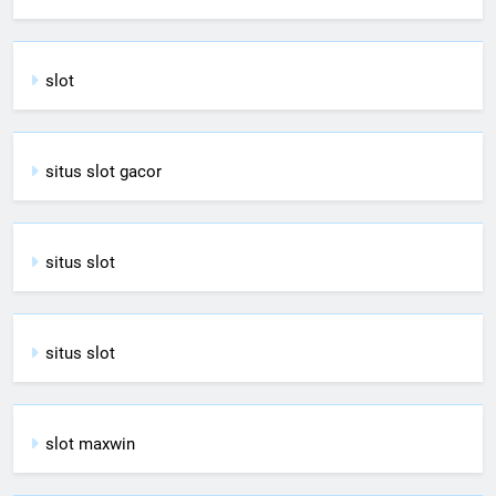
slot
situs slot gacor
situs slot
situs slot
slot maxwin