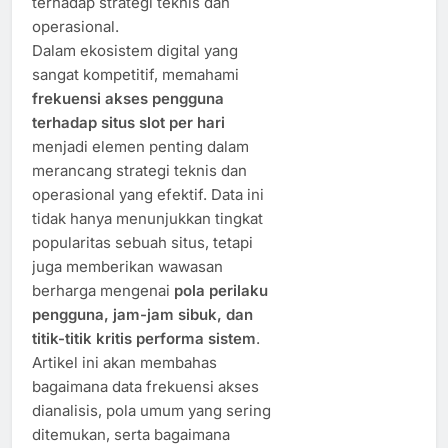
terhadap strategi teknis dan
operasional.
Dalam ekosistem digital yang
sangat kompetitif, memahami
frekuensi akses pengguna
terhadap situs slot per hari
menjadi elemen penting dalam
merancang strategi teknis dan
operasional yang efektif. Data ini
tidak hanya menunjukkan tingkat
popularitas sebuah situs, tetapi
juga memberikan wawasan
berharga mengenai
pola perilaku
pengguna, jam-jam sibuk, dan
titik-titik kritis performa sistem
.
Artikel ini akan membahas
bagaimana data frekuensi akses
dianalisis, pola umum yang sering
ditemukan, serta bagaimana