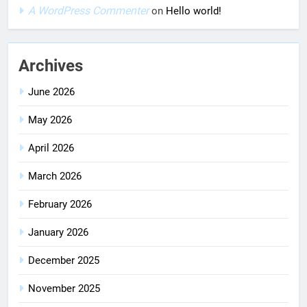
A WordPress Commenter
on
Hello world!
Archives
June 2026
May 2026
April 2026
March 2026
February 2026
January 2026
December 2025
November 2025