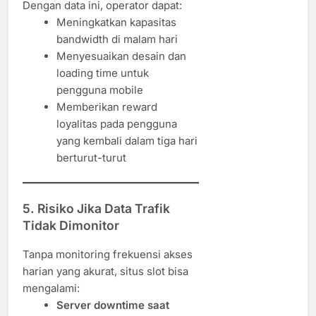
Dengan data ini, operator dapat:
Meningkatkan kapasitas
bandwidth di malam hari
Menyesuaikan desain dan
loading time untuk
pengguna mobile
Memberikan reward
loyalitas pada pengguna
yang kembali dalam tiga hari
berturut-turut
5. Risiko Jika Data Trafik
Tidak Dimonitor
Tanpa monitoring frekuensi akses
harian yang akurat, situs slot bisa
mengalami:
Server downtime saat