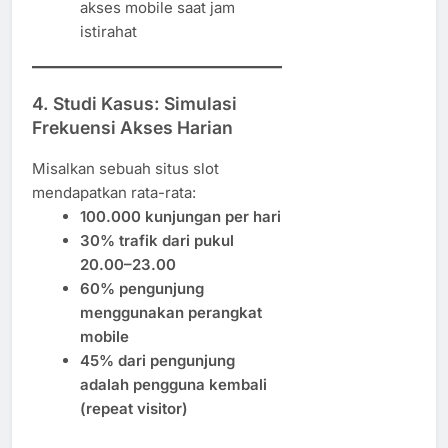
akses mobile saat jam
istirahat
4. Studi Kasus: Simulasi
Frekuensi Akses Harian
Misalkan sebuah situs slot
mendapatkan rata-rata:
100.000 kunjungan per hari
30% trafik dari pukul
20.00–23.00
60% pengunjung
menggunakan perangkat
mobile
45% dari pengunjung
adalah pengguna kembali
(repeat visitor)