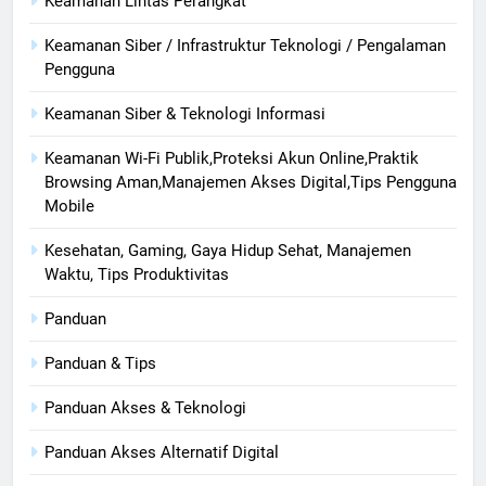
Keamanan Lintas Perangkat
Keamanan Siber / Infrastruktur Teknologi / Pengalaman
Pengguna
Keamanan Siber & Teknologi Informasi
Keamanan Wi-Fi Publik,Proteksi Akun Online,Praktik
Browsing Aman,Manajemen Akses Digital,Tips Pengguna
Mobile
Kesehatan, Gaming, Gaya Hidup Sehat, Manajemen
Waktu, Tips Produktivitas
Panduan
Panduan & Tips
Panduan Akses & Teknologi
Panduan Akses Alternatif Digital