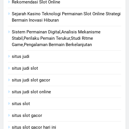
Rekomendasi Slot Online
Sejarah Kasino Teknologi Permainan Slot Online Strategi
Bermain Inovasi Hiburan
Sistem Permainan Digital,Analisis Mekanisme
Stabil,Perilaku Pemain Terukur,Studi Ritme
Game,Pengalaman Bermain Berkelanjutan
situs judi
situs judi slot
situs judi slot gacor
situs judi slot online
situs slot
situs slot gacor
situs slot gacor hari ini