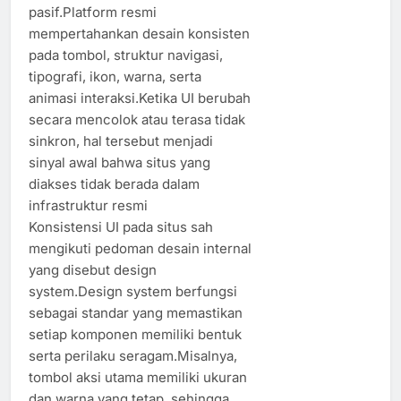
pasif.Platform resmi
mempertahankan desain konsisten
pada tombol, struktur navigasi,
tipografi, ikon, warna, serta
animasi interaksi.Ketika UI berubah
secara mencolok atau terasa tidak
sinkron, hal tersebut menjadi
sinyal awal bahwa situs yang
diakses tidak berada dalam
infrastruktur resmi
Konsistensi UI pada situs sah
mengikuti pedoman desain internal
yang disebut design
system.Design system berfungsi
sebagai standar yang memastikan
setiap komponen memiliki bentuk
serta perilaku seragam.Misalnya,
tombol aksi utama memiliki ukuran
dan warna yang tetap, sehingga