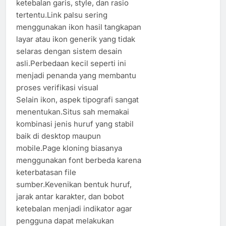
ketebalan garis, style, dan rasio
tertentu.Link palsu sering
menggunakan ikon hasil tangkapan
layar atau ikon generik yang tidak
selaras dengan sistem desain
asli.Perbedaan kecil seperti ini
menjadi penanda yang membantu
proses verifikasi visual
Selain ikon, aspek tipografi sangat
menentukan.Situs sah memakai
kombinasi jenis huruf yang stabil
baik di desktop maupun
mobile.Page kloning biasanya
menggunakan font berbeda karena
keterbatasan file
sumber.Kevenikan bentuk huruf,
jarak antar karakter, dan bobot
ketebalan menjadi indikator agar
pengguna dapat melakukan