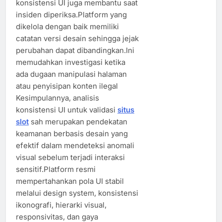
konsistensi UI juga membantu saat
insiden diperiksa.Platform yang
dikelola dengan baik memiliki
catatan versi desain sehingga jejak
perubahan dapat dibandingkan.Ini
memudahkan investigasi ketika
ada dugaan manipulasi halaman
atau penyisipan konten ilegal
Kesimpulannya, analisis
konsistensi UI untuk validasi
situs
slot
sah merupakan pendekatan
keamanan berbasis desain yang
efektif dalam mendeteksi anomali
visual sebelum terjadi interaksi
sensitif.Platform resmi
mempertahankan pola UI stabil
melalui design system, konsistensi
ikonografi, hierarki visual,
responsivitas, dan gaya