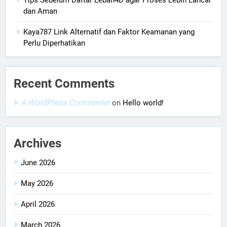
dan Aman
Kaya787 Link Alternatif dan Faktor Keamanan yang
Perlu Diperhatikan
Recent Comments
A WordPress Commenter
on
Hello world!
Archives
June 2026
May 2026
April 2026
March 2026