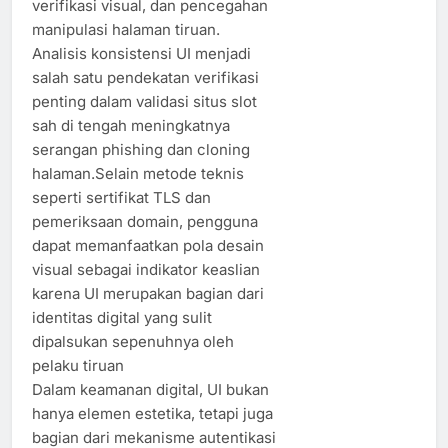
verifikasi visual, dan pencegahan
manipulasi halaman tiruan.
Analisis konsistensi UI menjadi
salah satu pendekatan verifikasi
penting dalam validasi situs slot
sah di tengah meningkatnya
serangan phishing dan cloning
halaman.Selain metode teknis
seperti sertifikat TLS dan
pemeriksaan domain, pengguna
dapat memanfaatkan pola desain
visual sebagai indikator keaslian
karena UI merupakan bagian dari
identitas digital yang sulit
dipalsukan sepenuhnya oleh
pelaku tiruan
Dalam keamanan digital, UI bukan
hanya elemen estetika, tetapi juga
bagian dari mekanisme autentikasi