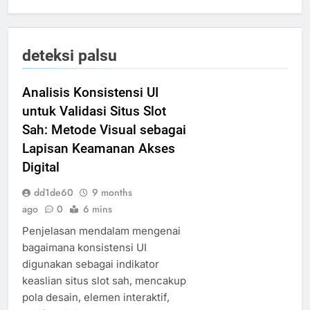
deteksi palsu
Analisis Konsistensi UI
untuk Validasi Situs Slot
Sah: Metode Visual sebagai
Lapisan Keamanan Akses
Digital
dd1de60
9 months
ago
0
6 mins
Penjelasan mendalam mengenai
bagaimana konsistensi UI
digunakan sebagai indikator
keaslian situs slot sah, mencakup
pola desain, elemen interaktif,