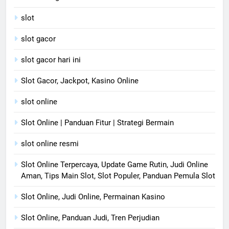
slot
slot gacor
slot gacor hari ini
Slot Gacor, Jackpot, Kasino Online
slot online
Slot Online | Panduan Fitur | Strategi Bermain
slot online resmi
Slot Online Terpercaya, Update Game Rutin, Judi Online
Aman, Tips Main Slot, Slot Populer, Panduan Pemula Slot
Slot Online, Judi Online, Permainan Kasino
Slot Online, Panduan Judi, Tren Perjudian