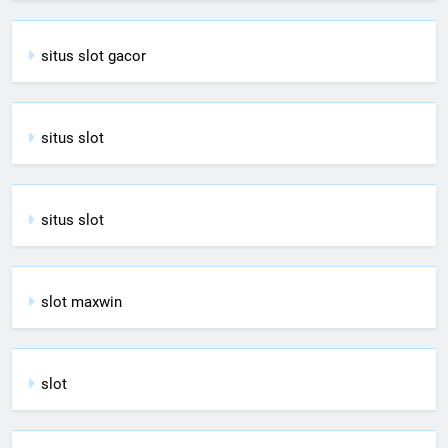
situs slot gacor
situs slot
situs slot
slot maxwin
slot