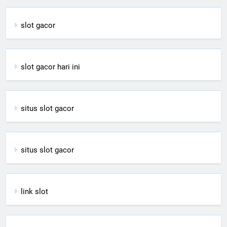
slot gacor
slot gacor hari ini
situs slot gacor
situs slot gacor
link slot