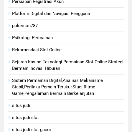
Persiapan Registrasi Akun
Platform Digital dan Navigasi Pengguna
pokemon787
Psikologi Permainan
Rekomendasi Slot Online
Sejarah Kasino Teknologi Permainan Slot Online Strategi
Bermain Inovasi Hiburan
Sistem Permainan Digital,Analisis Mekanisme
Stabil,Perilaku Pemain Terukur,Studi Ritme
Game,Pengalaman Bermain Berkelanjutan
situs judi
situs judi slot
situs judi slot gacor