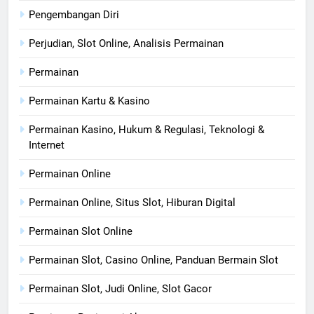
Pengembangan Diri
Perjudian, Slot Online, Analisis Permainan
Permainan
Permainan Kartu & Kasino
Permainan Kasino, Hukum & Regulasi, Teknologi &
Internet
Permainan Online
Permainan Online, Situs Slot, Hiburan Digital
Permainan Slot Online
Permainan Slot, Casino Online, Panduan Bermain Slot
Permainan Slot, Judi Online, Slot Gacor