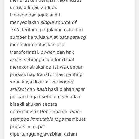
untuk ditinjau auditor.
Lineage dan jejak audit
menyediakan
single source of
truth
tentang perjalanan data dari
sumber ke tujuan.Alat
data catalog
mendokumentasikan asal,
transformasi,
owner
, dan hak
akses sehingga auditor dapat
merekonstruksi peristiwa dengan
presisi.Tiap transformasi penting
sebaiknya disertai
versioned
artifact
dan
hash
hasil olahan agar
perbandingan sebelum sesudah
bisa dilakukan secara
deterministik.Penambahan
time-
stamped immutable logs
membuat
proses ini dapat
dipertanggungjawabkan dalam