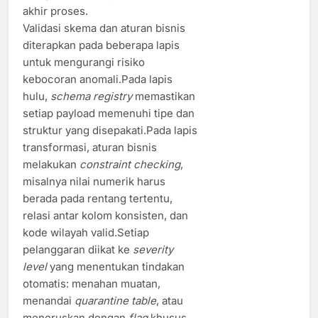
akhir proses.
Validasi skema dan aturan bisnis
diterapkan pada beberapa lapis
untuk mengurangi risiko
kebocoran anomali.Pada lapis
hulu,
schema registry
memastikan
setiap payload memenuhi tipe dan
struktur yang disepakati.Pada lapis
transformasi, aturan bisnis
melakukan
constraint checking
,
misalnya nilai numerik harus
berada pada rentang tertentu,
relasi antar kolom konsisten, dan
kode wilayah valid.Setiap
pelanggaran diikat ke
severity
level
yang menentukan tindakan
otomatis: menahan muatan,
menandai
quarantine table
, atau
meneruskan dengan
flag
khusus