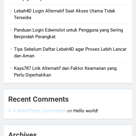
Lebah4D Login Alternatif Saat Akses Utama Tidak
Tersedia
Panduan Login Edwinslot untuk Pengguna yang Sering
Berpindah Perangkat
Tips Sebelum Daftar Lebah4D agar Proses Lebih Lancar
dan Aman
Kaya787 Link Alternatif dan Faktor Keamanan yang
Perlu Diperhatikan
Recent Comments
A WordPress Commenter
on
Hello world!
Archives