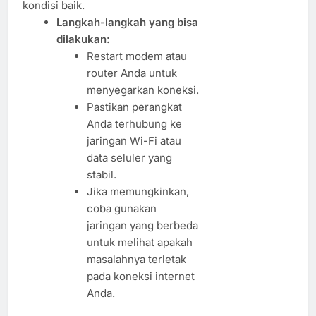
kondisi baik.
Langkah-langkah yang bisa
dilakukan:
Restart modem atau
router Anda untuk
menyegarkan koneksi.
Pastikan perangkat
Anda terhubung ke
jaringan Wi-Fi atau
data seluler yang
stabil.
Jika memungkinkan,
coba gunakan
jaringan yang berbeda
untuk melihat apakah
masalahnya terletak
pada koneksi internet
Anda.