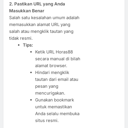
2. Pastikan URL yang Anda
Masukkan Benar
Salah satu kesalahan umum adalah
memasukkan alamat URL yang
salah atau mengklik tautan yang
tidak resmi.
Tips:
Ketik URL Horas88
secara manual di bilah
alamat browser.
Hindari mengklik
tautan dari email atau
pesan yang
mencurigakan.
Gunakan bookmark
untuk memastikan
Anda selalu membuka
situs resmi.