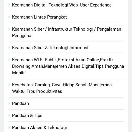
Keamanan Digital, Teknologi Web, User Experience
Keamanan Lintas Perangkat
Keamanan Siber / Infrastruktur Teknologi / Pengalaman
Pengguna
Keamanan Siber & Teknologi Informasi
Keamanan Wi-Fi Publik,Proteksi Akun Online,Praktik
Browsing Aman,Manajemen Akses Digital,Tips Pengguna
Mobile
Kesehatan, Gaming, Gaya Hidup Sehat, Manajemen
Waktu, Tips Produktivitas
Panduan
Panduan & Tips
Panduan Akses & Teknologi