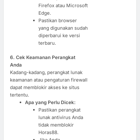
Firefox atau Microsoft
Edge.
Pastikan browser
yang digunakan sudah
diperbarui ke versi
terbaru.
6. Cek Keamanan Perangkat
Anda
Kadang-kadang, perangkat lunak
keamanan atau pengaturan firewall
dapat memblokir akses ke situs
tertentu.
Apa yang Perlu Dicek:
Pastikan perangkat
lunak antivirus Anda
tidak memblokir
Horas88.
Jika Anda