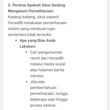
3. Periksa Apakah Situs Sedang
Mengalami Pemeliharaan
Kadang-kadang, situs seperti
Horas88 melakukan pemeliharaan
sistem yang membuat login
sementara tidak tersedia.
Apa yang Bisa Anda
Lakukan:
Cari pengumuman
resmi dari Horas88
melalui media sosial
atau halaman berita
mereka.
Jika ada
pemberitahuan
pemeliharaan, tunggu
beberapa saat hingga
proses selesai