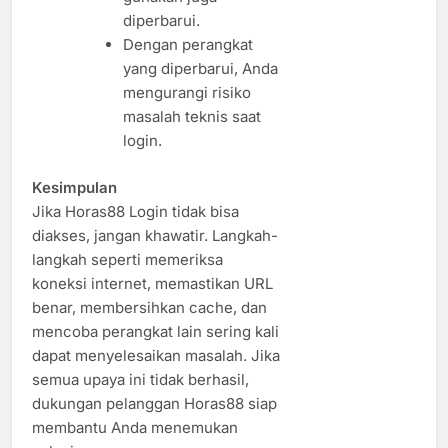
diperbarui.
Dengan perangkat
yang diperbarui, Anda
mengurangi risiko
masalah teknis saat
login.
Kesimpulan
Jika Horas88 Login tidak bisa
diakses, jangan khawatir. Langkah-
langkah seperti memeriksa
koneksi internet, memastikan URL
benar, membersihkan cache, dan
mencoba perangkat lain sering kali
dapat menyelesaikan masalah. Jika
semua upaya ini tidak berhasil,
dukungan pelanggan Horas88 siap
membantu Anda menemukan