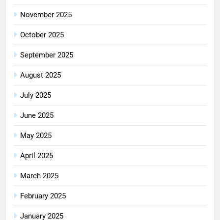
November 2025
October 2025
September 2025
August 2025
July 2025
June 2025
May 2025
April 2025
March 2025
February 2025
January 2025