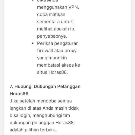
menggunakan VPN,
coba matikan
sementara untuk
melihat apakah itu
penyebabnya.
Periksa pengaturan
firewall atau proxy
yang mungkin
membatasi akses ke
situs Horas88.
7. Hubungi Dukungan Pelanggan
Horas88
Jika setelah mencoba semua
langkah di atas Anda masih tidak
bisa login, menghubungi tim
dukungan pelanggan Horas88
adalah pilihan terbaik.