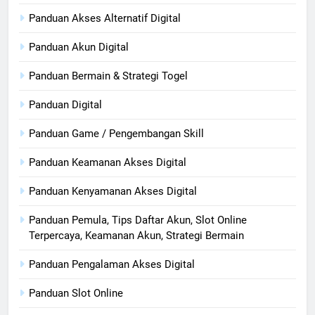
Panduan Akses Alternatif Digital
Panduan Akun Digital
Panduan Bermain & Strategi Togel
Panduan Digital
Panduan Game / Pengembangan Skill
Panduan Keamanan Akses Digital
Panduan Kenyamanan Akses Digital
Panduan Pemula, Tips Daftar Akun, Slot Online
Terpercaya, Keamanan Akun, Strategi Bermain
Panduan Pengalaman Akses Digital
Panduan Slot Online