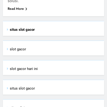
solusi.
Read More
situs slot gacor
slot gacor
slot gacor hari ini
situs slot gacor