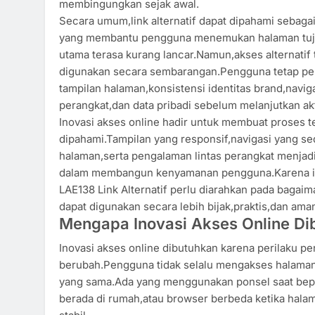
membingungkan sejak awal.
Secara umum,link alternatif dapat dipahami sebaga
yang membantu pengguna menemukan halaman tuju
utama terasa kurang lancar.Namun,akses alternatif 
digunakan secara sembarangan.Pengguna tetap pe
tampilan halaman,konsistensi identitas brand,navi
perangkat,dan data pribadi sebelum melanjutkan akt
Inovasi akses online hadir untuk membuat proses t
dipahami.Tampilan yang responsif,navigasi yang s
halaman,serta pengalaman lintas perangkat menjadi
dalam membangun kenyamanan pengguna.Karena 
LAE138 Link Alternatif perlu diarahkan pada bagai
dapat digunakan secara lebih bijak,praktis,dan ama
Mengapa Inovasi Akses Online Di
Inovasi akses online dibutuhkan karena perilaku p
berubah.Pengguna tidak selalu mengakses halaman
yang sama.Ada yang menggunakan ponsel saat bepe
berada di rumah,atau browser berbeda ketika hala