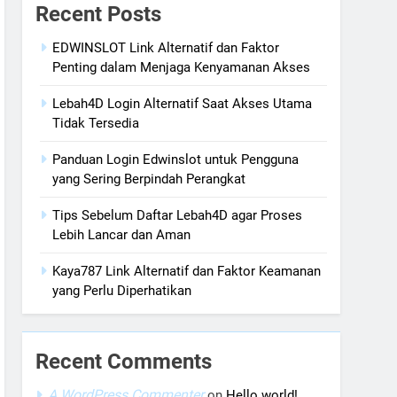
Recent Posts
EDWINSLOT Link Alternatif dan Faktor
Penting dalam Menjaga Kenyamanan Akses
Lebah4D Login Alternatif Saat Akses Utama
Tidak Tersedia
Panduan Login Edwinslot untuk Pengguna
yang Sering Berpindah Perangkat
Tips Sebelum Daftar Lebah4D agar Proses
Lebih Lancar dan Aman
Kaya787 Link Alternatif dan Faktor Keamanan
yang Perlu Diperhatikan
Recent Comments
A WordPress Commenter
on
Hello world!