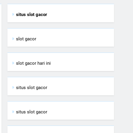
situs slot gacor
slot gacor
slot gacor hari ini
situs slot gacor
situs slot gacor