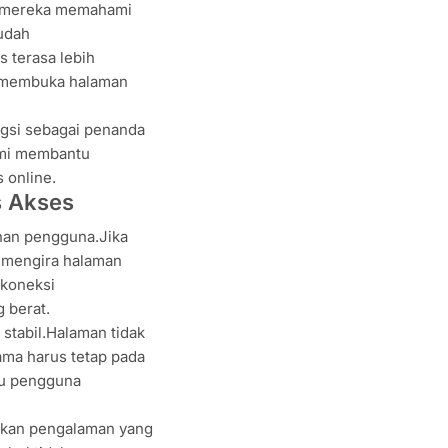
u mereka memahami
udah
s terasa lebih
li membuka halaman
ngsi sebagai penanda
ami membantu
 online.
s Akses
an pengguna.Jika
a mengira halaman
 koneksi
 berat.
stabil.Halaman tidak
ama harus tetap pada
tu pengguna
hkan pengalaman yang