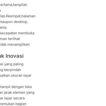
Pertama,tampilan
s
jelas.Keempat,halaman
 maupun desktop.
sama
a kecepatan membuka
man terlihat
tidak menampilkan
k Inovasi
si yang paling
ng berpindah
aikan ukuran layar
 tampil dengan teks
n jarak elemen yang
ar layar secara
enemukan bagian