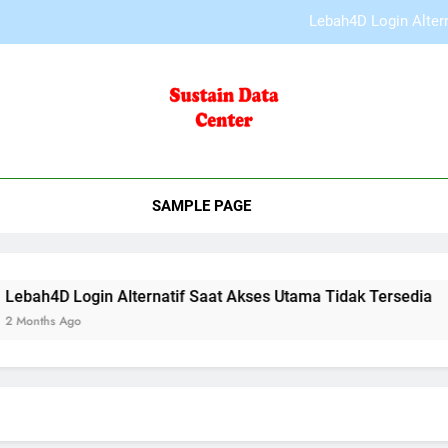
Lebah4D Login Alter
Panduan Login Edwinslot untuk Peng
Tips Sebelum Daftar Lebah
tain Data Center
EDWINSLOT Link Alternatif dan Faktor Pen
 Ramah Lingkungan Dengan Teknologi Berkelanjutan Di Sustain
Lebah4D Login Alter
SAMPLE PAGE
Panduan Login Edwinslot untuk Peng
Tips Sebelum Daftar Lebah
in Alternatif Saat Akses Utama Tidak Tersedia
Panduan
2 Months 