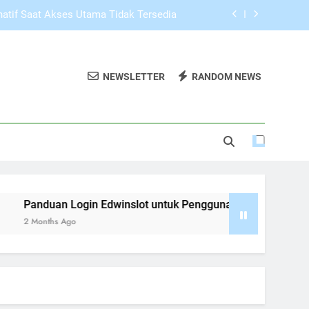
natif Saat Akses Utama Tidak Tersedia
guna yang Sering Berpindah Perangkat
4D agar Proses Lebih Lancar dan Aman
NEWSLETTER
RANDOM NEWS
ting dalam Menjaga Kenyamanan Akses
 Data Center. Solusi Cerdas Untuk Bisnis Modern.
natif Saat Akses Utama Tidak Tersedia
guna yang Sering Berpindah Perangkat
4D agar Proses Lebih Lancar dan Aman
 Login Edwinslot untuk Pengguna yang Sering Berpindah Per
Ago