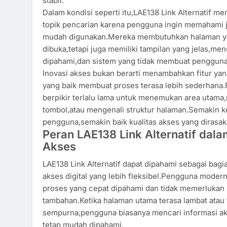
stabil.
Dalam kondisi seperti itu,LAE138 Link Alternatif me
topik pencarian karena pengguna ingin memahami j
mudah digunakan.Mereka membutuhkan halaman yan
dibuka,tetapi juga memiliki tampilan yang jelas,m
dipahami,dan sistem yang tidak membuat pengguna
Inovasi akses bukan berarti menambahkan fitur yan
yang baik membuat proses terasa lebih sederhana.
berpikir terlalu lama untuk menemukan area utam
tombol,atau mengenali struktur halaman.Semakin k
pengguna,semakin baik kualitas akses yang dirasak
Peran LAE138 Link Alternatif da
Akses
LAE138 Link Alternatif dapat dipahami sebagai bagi
akses digital yang lebih fleksibel.Pengguna mode
proses yang cepat dipahami dan tidak memerlukan
tambahan.Ketika halaman utama terasa lambat atau t
sempurna,pengguna biasanya mencari informasi aks
tetap mudah dipahami.