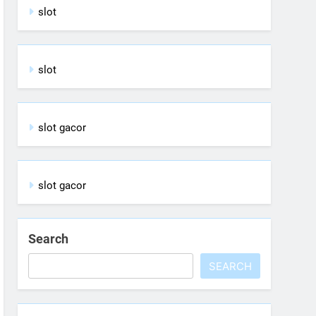
slot
slot
slot gacor
slot gacor
Search
SEARCH