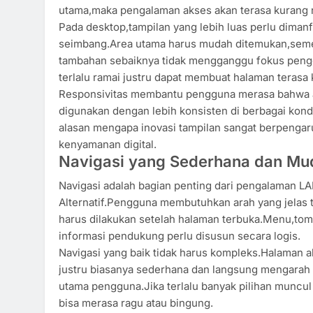
utama,maka pengalaman akses akan terasa kurang
Pada desktop,tampilan yang lebih luas perlu diman
seimbang.Area utama harus mudah ditemukan,seme
tambahan sebaiknya tidak mengganggu fokus peng
terlalu ramai justru dapat membuat halaman terasa 
Responsivitas membantu pengguna merasa bahwa 
digunakan dengan lebih konsisten di berbagai kondis
alasan mengapa inovasi tampilan sangat berpengar
kenyamanan digital.
Navigasi yang Sederhana dan Mu
Navigasi adalah bagian penting dari pengalaman LA
Alternatif.Pengguna membutuhkan arah yang jelas 
harus dilakukan setelah halaman terbuka.Menu,tom
informasi pendukung perlu disusun secara logis.
Navigasi yang baik tidak harus kompleks.Halaman a
justru biasanya sederhana dan langsung mengarah
utama pengguna.Jika terlalu banyak pilihan muncu
bisa merasa ragu atau bingung.