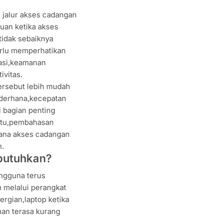
i jalur akses cadangan
an ketika akses
tidak sebaiknya
rlu memperhatikan
gasi,keamanan
ivitas.
ersebut lebih mudah
ederhana,kecepatan
 bagian penting
itu,pembahasan
mana akses cadangan
n.
butuhkan?
engguna terus
 melalui perangkat
rgian,laptop ketika
man terasa kurang