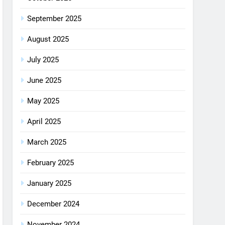
September 2025
August 2025
July 2025
June 2025
May 2025
April 2025
March 2025
February 2025
January 2025
December 2024
November 2024