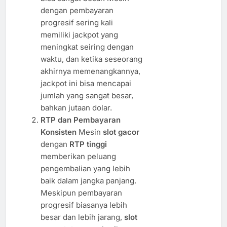
dengan pembayaran
progresif sering kali
memiliki jackpot yang
meningkat seiring dengan
waktu, dan ketika seseorang
akhirnya memenangkannya,
jackpot ini bisa mencapai
jumlah yang sangat besar,
bahkan jutaan dolar.
RTP dan Pembayaran
Konsisten
Mesin
slot gacor
dengan
RTP tinggi
memberikan peluang
pengembalian yang lebih
baik dalam jangka panjang.
Meskipun pembayaran
progresif biasanya lebih
besar dan lebih jarang,
slot