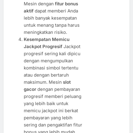
Mesin dengan
fitur bonus
aktif
dapat memberi Anda
lebih banyak kesempatan
untuk menang tanpa harus
meningkatkan risiko.
Kesempatan Memicu
Jackpot Progresif
Jackpot
progresif sering kali dipicu
dengan mengumpulkan
kombinasi simbol tertentu
atau dengan bertaruh
maksimum. Mesin
slot
gacor
dengan pembayaran
progresif memberi peluang
yang lebih baik untuk
memicu jackpot ini berkat
pembayaran yang lebih
sering dan pengaktifan fitur
bonus yang lebih mudah.