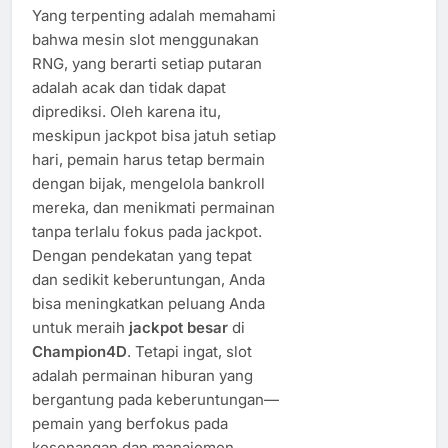
Yang terpenting adalah memahami
bahwa mesin slot menggunakan
RNG, yang berarti setiap putaran
adalah acak dan tidak dapat
diprediksi. Oleh karena itu,
meskipun jackpot bisa jatuh setiap
hari, pemain harus tetap bermain
dengan bijak, mengelola bankroll
mereka, dan menikmati permainan
tanpa terlalu fokus pada jackpot.
Dengan pendekatan yang tepat
dan sedikit keberuntungan, Anda
bisa meningkatkan peluang Anda
untuk meraih
jackpot besar
di
Champion4D
. Tetapi ingat, slot
adalah permainan hiburan yang
bergantung pada keberuntungan—
pemain yang berfokus pada
kesenangan dan manajemen