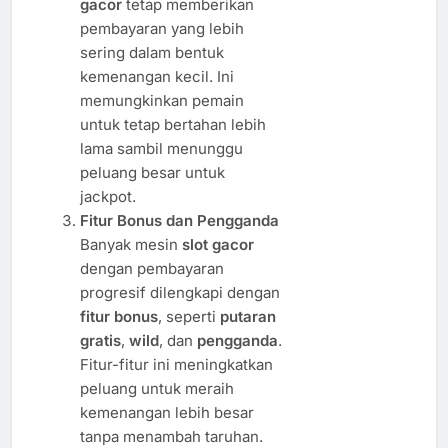
gacor
tetap memberikan
pembayaran yang lebih
sering dalam bentuk
kemenangan kecil. Ini
memungkinkan pemain
untuk tetap bertahan lebih
lama sambil menunggu
peluang besar untuk
jackpot.
Fitur Bonus dan Pengganda
Banyak mesin
slot gacor
dengan pembayaran
progresif dilengkapi dengan
fitur bonus
, seperti
putaran
gratis
,
wild
, dan
pengganda
.
Fitur-fitur ini meningkatkan
peluang untuk meraih
kemenangan lebih besar
tanpa menambah taruhan.