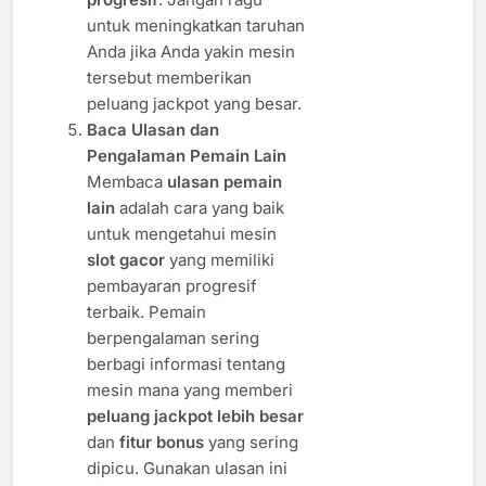
untuk meningkatkan taruhan
Anda jika Anda yakin mesin
tersebut memberikan
peluang jackpot yang besar.
Baca Ulasan dan
Pengalaman Pemain Lain
Membaca
ulasan pemain
lain
adalah cara yang baik
untuk mengetahui mesin
slot gacor
yang memiliki
pembayaran progresif
terbaik. Pemain
berpengalaman sering
berbagi informasi tentang
mesin mana yang memberi
peluang jackpot lebih besar
dan
fitur bonus
yang sering
dipicu. Gunakan ulasan ini