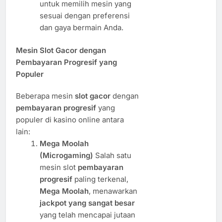
untuk memilih mesin yang
sesuai dengan preferensi
dan gaya bermain Anda.
Mesin Slot Gacor dengan
Pembayaran Progresif yang
Populer
Beberapa mesin
slot gacor
dengan
pembayaran progresif
yang
populer di kasino online antara
lain:
Mega Moolah
(Microgaming)
Salah satu
mesin slot
pembayaran
progresif
paling terkenal,
Mega Moolah
, menawarkan
jackpot yang sangat besar
yang telah mencapai jutaan