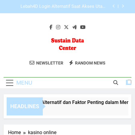
Skip
Panduan Login Edwinslot untuk Pengguna yang
to
Sering Berpindah Perangkat
content
Tips Sebelum Daftar Lebah4D agar Proses Lebih
Lancar dan Aman
EDWINSLOT Link Alternatif dan Faktor Penting
dalam Menjaga Kenyamanan Akses
Lebah4D Login Alternatif Saat Akses Utama
Tidak Tersedia
Sustain Data
Pusat Data Ramah Lingkungan Dengan
Panduan Login Edwinslot untuk Pengguna yang
NEWSLETTER
RANDOM NEWS
Sering Berpindah Perangkat
Center
Teknologi Berkelanjutan Di Sustain Data
Tips Sebelum Daftar Lebah4D agar Proses Lebih
Center. Solusi Cerdas Untuk Bisnis
Lancar dan Aman
MENU
Modern.
WINSLOT Link Alternatif dan Faktor Penting dalam Menjaga
HEADLINES
Month Ago
Home
kasino online