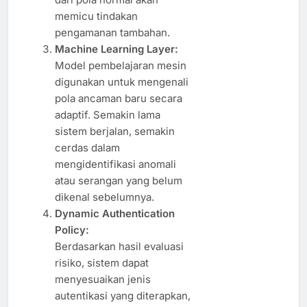
memicu tindakan
pengamanan tambahan.
Machine Learning Layer:
Model pembelajaran mesin
digunakan untuk mengenali
pola ancaman baru secara
adaptif. Semakin lama
sistem berjalan, semakin
cerdas dalam
mengidentifikasi anomali
atau serangan yang belum
dikenal sebelumnya.
Dynamic Authentication
Policy:
Berdasarkan hasil evaluasi
risiko, sistem dapat
menyesuaikan jenis
autentikasi yang diterapkan,