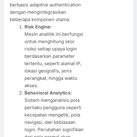
berbasis
adaptive authentication
dengan mengintegrasikan
beberapa komponen utama:
Risk Engine:
Mesin analitik ini berfungsi
untuk menghitung skor
risiko setiap upaya login
berdasarkan parameter
tertentu, seperti alamat IP,
lokasi geografis, jenis
perangkat, hingga waktu
akses.
Behavioral Analytics:
Sistem menganalisis pola
perilaku pengguna seperti
kecepatan mengetik, pola
navigasi, dan kebiasaan
login. Perubahan signifikan
dari pola normal akan