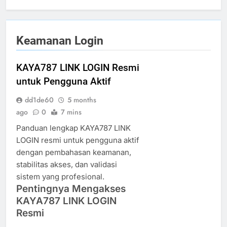
Keamanan Login
KAYA787 LINK LOGIN Resmi
untuk Pengguna Aktif
dd1de60
5 months
ago
0
7 mins
Panduan lengkap KAYA787 LINK
LOGIN resmi untuk pengguna aktif
dengan pembahasan keamanan,
stabilitas akses, dan validasi
sistem yang profesional.
Pentingnya Mengakses
KAYA787 LINK LOGIN
Resmi