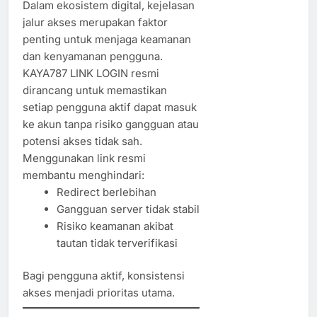
Dalam ekosistem digital, kejelasan
jalur akses merupakan faktor
penting untuk menjaga keamanan
dan kenyamanan pengguna.
KAYA787 LINK LOGIN resmi
dirancang untuk memastikan
setiap pengguna aktif dapat masuk
ke akun tanpa risiko gangguan atau
potensi akses tidak sah.
Menggunakan link resmi
membantu menghindari:
Redirect berlebihan
Gangguan server tidak stabil
Risiko keamanan akibat
tautan tidak terverifikasi
Bagi pengguna aktif, konsistensi
akses menjadi prioritas utama.