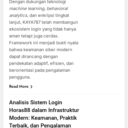
Dengan dukungan teknologi
machine learning
,
behavioral
analytics
, dan enkripsi tingkat
lanjut, KAYA787 telah membangun
ekosistem login yang tidak hanya
aman tetapi juga cerdas.
Framework ini menjadi bukti nyata
bahwa keamanan siber modern
dapat dirancang dengan
pendekatan adaptif, efisien, dan
berorientasi pada pengalaman
pengguna.
Read More
Analisis Sistem Login
Horas88 dalam Infrastruktur
Modern: Keamanan, Praktik
Terbaik, dan Pengalaman