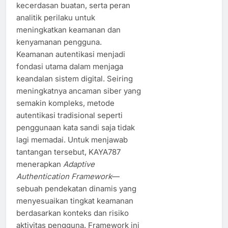
kecerdasan buatan, serta peran
analitik perilaku untuk
meningkatkan keamanan dan
kenyamanan pengguna.
Keamanan autentikasi menjadi
fondasi utama dalam menjaga
keandalan sistem digital. Seiring
meningkatnya ancaman siber yang
semakin kompleks, metode
autentikasi tradisional seperti
penggunaan kata sandi saja tidak
lagi memadai. Untuk menjawab
tantangan tersebut, KAYA787
menerapkan
Adaptive
Authentication Framework
—
sebuah pendekatan dinamis yang
menyesuaikan tingkat keamanan
berdasarkan konteks dan risiko
aktivitas pengguna. Framework ini