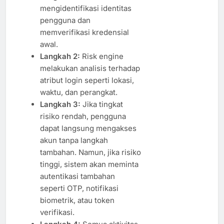
mengidentifikasi identitas
pengguna dan
memverifikasi kredensial
awal.
Langkah 2:
Risk engine
melakukan analisis terhadap
atribut login seperti lokasi,
waktu, dan perangkat.
Langkah 3:
Jika tingkat
risiko rendah, pengguna
dapat langsung mengakses
akun tanpa langkah
tambahan. Namun, jika risiko
tinggi, sistem akan meminta
autentikasi tambahan
seperti OTP, notifikasi
biometrik, atau token
verifikasi.