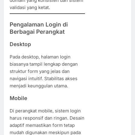
domain yang konsisten dan sistem
validasi yang ketat.
Pengalaman Login di
Berbagai Perangkat
Desktop
Pada desktop, halaman login
biasanya tampil lengkap dengan
struktur form yang jelas dan
navigasi intuitif. Stabilitas akses
menjadi keunggulan utama.
Mobile
Di perangkat mobile, sistem login
harus responsif dan ringan. Desain
adaptif memastikan form tetap
mudah digunakan meskipun pada