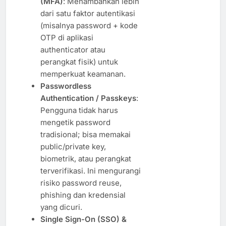
(MFA)
: Menambahkan lebih
dari satu faktor autentikasi
(misalnya password + kode
OTP di aplikasi
authenticator atau
perangkat fisik) untuk
memperkuat keamanan.
Passwordless
Authentication / Passkeys
:
Pengguna tidak harus
mengetik password
tradisional; bisa memakai
public/private key,
biometrik, atau perangkat
terverifikasi. Ini mengurangi
risiko password reuse,
phishing dan kredensial
yang dicuri.
Single Sign-On (SSO) &