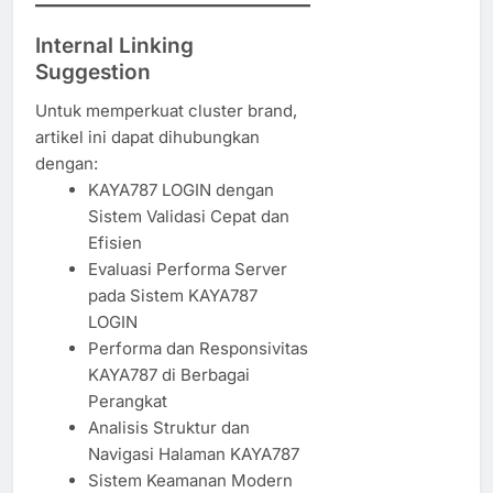
Internal Linking
Suggestion
Untuk memperkuat cluster brand,
artikel ini dapat dihubungkan
dengan:
KAYA787 LOGIN dengan
Sistem Validasi Cepat dan
Efisien
Evaluasi Performa Server
pada Sistem KAYA787
LOGIN
Performa dan Responsivitas
KAYA787 di Berbagai
Perangkat
Analisis Struktur dan
Navigasi Halaman KAYA787
Sistem Keamanan Modern