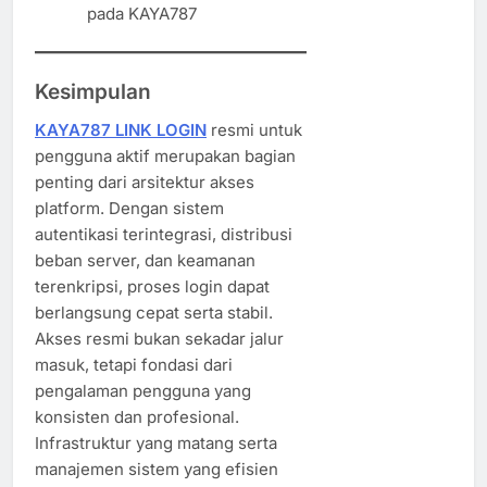
pada KAYA787
Kesimpulan
KAYA787 LINK LOGIN
resmi untuk
pengguna aktif merupakan bagian
penting dari arsitektur akses
platform. Dengan sistem
autentikasi terintegrasi, distribusi
beban server, dan keamanan
terenkripsi, proses login dapat
berlangsung cepat serta stabil.
Akses resmi bukan sekadar jalur
masuk, tetapi fondasi dari
pengalaman pengguna yang
konsisten dan profesional.
Infrastruktur yang matang serta
manajemen sistem yang efisien