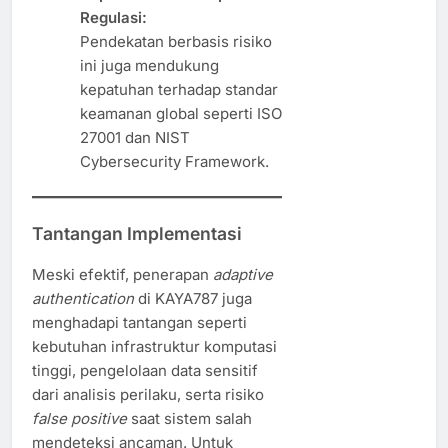
Regulasi:
Pendekatan berbasis risiko
ini juga mendukung
kepatuhan terhadap standar
keamanan global seperti ISO
27001 dan NIST
Cybersecurity Framework.
Tantangan Implementasi
Meski efektif, penerapan
adaptive
authentication
di KAYA787 juga
menghadapi tantangan seperti
kebutuhan infrastruktur komputasi
tinggi, pengelolaan data sensitif
dari analisis perilaku, serta risiko
false positive
saat sistem salah
mendeteksi ancaman. Untuk