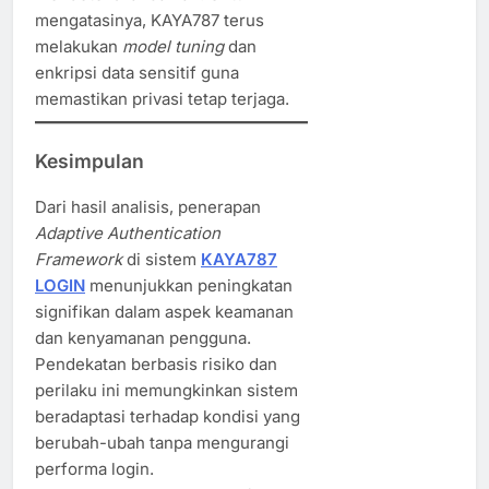
mengatasinya, KAYA787 terus
melakukan
model tuning
dan
enkripsi data sensitif guna
memastikan privasi tetap terjaga.
Kesimpulan
Dari hasil analisis, penerapan
Adaptive Authentication
Framework
di sistem
KAYA787
LOGIN
menunjukkan peningkatan
signifikan dalam aspek keamanan
dan kenyamanan pengguna.
Pendekatan berbasis risiko dan
perilaku ini memungkinkan sistem
beradaptasi terhadap kondisi yang
berubah-ubah tanpa mengurangi
performa login.