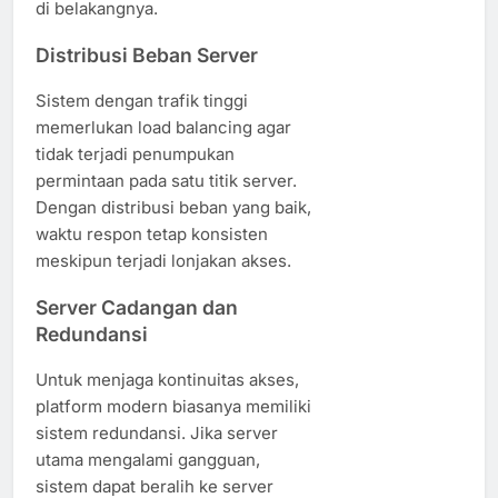
di belakangnya.
Distribusi Beban Server
Sistem dengan trafik tinggi
memerlukan load balancing agar
tidak terjadi penumpukan
permintaan pada satu titik server.
Dengan distribusi beban yang baik,
waktu respon tetap konsisten
meskipun terjadi lonjakan akses.
Server Cadangan dan
Redundansi
Untuk menjaga kontinuitas akses,
platform modern biasanya memiliki
sistem redundansi. Jika server
utama mengalami gangguan,
sistem dapat beralih ke server