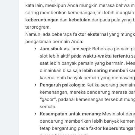
kata lain, meskipun Anda mungkin merasa bahwa me
sering memberikan kemenangan, ini lebih mungkin
keberuntungan
dan
kebetulan
daripada pola yang 
terprogram.
Namun, ada beberapa
faktor eksternal
yang mungk
pengalaman bermain Anda:
Jam sibuk vs. jam sepi
: Beberapa pemain p
slot lebih aktif pada
waktu-waktu tertentu
se
saat lebih banyak pemain yang bermain. Mesi
dimainkan bisa saja
lebih sering memberik
karena lebih banyak pemain yang memasang 
Pengaruh psikologis
: Ketika seorang pemai
kemenangan, mereka cenderung merasa bah
“gacor”, padahal kemenangan tersebut mung
semata.
Kesempatan untuk menang
: Mesin slot de
cenderung memberikan lebih banyak kemena
tetap bergantung pada faktor
keberuntunga