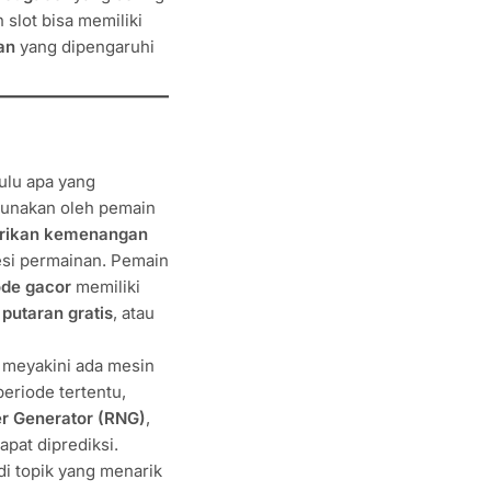
slot bisa memiliki
an
yang dipengaruhi
ulu apa yang
digunakan oleh pemain
rikan kemenangan
si permainan. Pemain
ode gacor
memiliki
,
putaran gratis
, atau
 meyakini ada mesin
eriode tertentu,
 Generator (RNG)
,
apat diprediksi.
i topik yang menarik