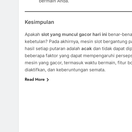
bermain Anda.
Kesimpulan
Apakah
slot yang muncul gacor hari ini
benar-benar
kebetulan? Pada akhirnya, mesin slot bergantung 
hasil setiap putaran adalah
acak
dan tidak dapat di
beberapa faktor yang dapat mempengaruhi perseps
mesin yang gacor, termasuk waktu bermain, fitur b
diaktifkan, dan keberuntungan semata.
Read More