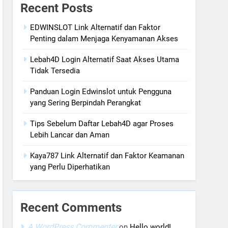
Recent Posts
EDWINSLOT Link Alternatif dan Faktor
Penting dalam Menjaga Kenyamanan Akses
Lebah4D Login Alternatif Saat Akses Utama
Tidak Tersedia
Panduan Login Edwinslot untuk Pengguna
yang Sering Berpindah Perangkat
Tips Sebelum Daftar Lebah4D agar Proses
Lebih Lancar dan Aman
Kaya787 Link Alternatif dan Faktor Keamanan
yang Perlu Diperhatikan
Recent Comments
A WordPress Commenter
on
Hello world!