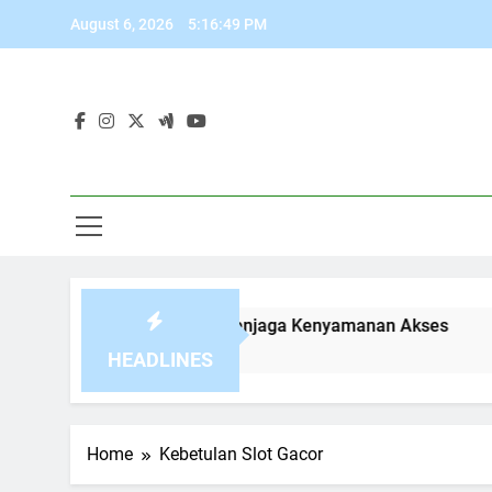
Skip
August 6, 2026
5:16:50 PM
to
content
Sus
Pusat Data
r Penting dalam Menjaga Kenyamanan Akses
Lebah4D Lo
2 Months Ago
HEADLINES
Home
Kebetulan Slot Gacor