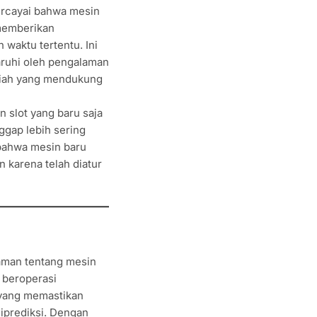
ercayai bahwa mesin
 memberikan
waktu tertentu. Ini
aruhi oleh pengalaman
lmiah yang mendukung
n slot yang baru saja
ggap lebih sering
ahwa mesin baru
 karena telah diatur
aman tentang mesin
 beroperasi
 yang memastikan
diprediksi. Dengan