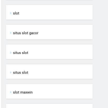
slot
situs slot gacor
situs slot
situs slot
slot maxwin