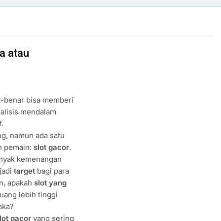
a atau
ar-benar bisa memberi
alisis mendalam
.
ng, namun ada satu
an pemain:
slot gacor
.
anyak kemenangan
jadi
target
bagi para
n, apakah
slot yang
ang lebih tinggi
aka?
lot gacor
yang sering