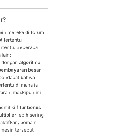
or?
in mereka di forum
t tertentu
ertentu. Beberapa
lain:
ur dengan
algoritma
pembayaran besar
rpendapat bahwa
rtentu
di mana ia
ran, meskipun ini
memiliki
fitur bonus
ltiplier
lebih sering
diaktifkan, pemain
mesin tersebut