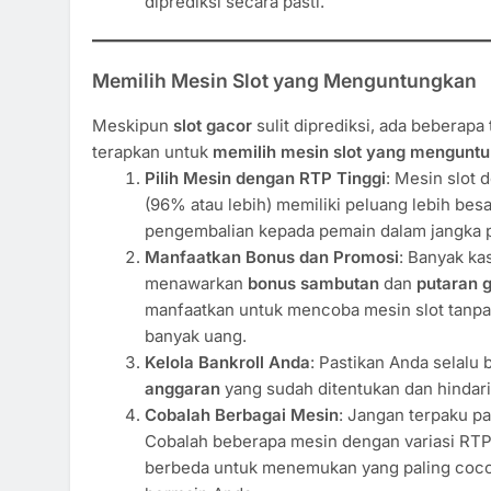
diprediksi secara pasti.
Memilih Mesin Slot yang Menguntungkan
Meskipun
slot gacor
sulit diprediksi, ada beberapa
terapkan untuk
memilih mesin slot yang mengunt
Pilih Mesin dengan RTP Tinggi
: Mesin slot
(96% atau lebih) memiliki peluang lebih be
pengembalian kepada pemain dalam jangka 
Manfaatkan Bonus dan Promosi
: Banyak ka
menawarkan
bonus sambutan
dan
putaran g
manfaatkan untuk mencoba mesin slot tanp
banyak uang.
Kelola Bankroll Anda
: Pastikan Anda selalu
anggaran
yang sudah ditentukan dan hindari
Cobalah Berbagai Mesin
: Jangan terpaku pa
Cobalah beberapa mesin dengan variasi RTP 
berbeda untuk menemukan yang paling coc