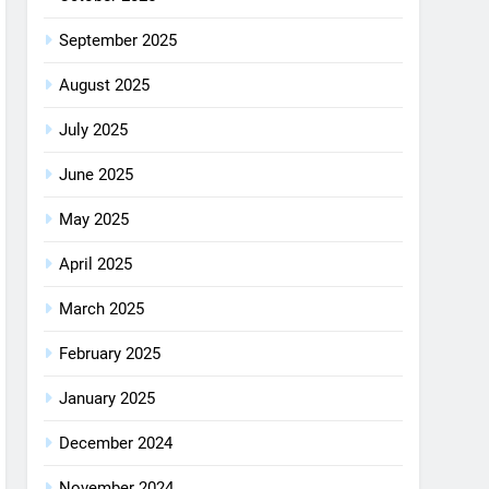
September 2025
August 2025
July 2025
June 2025
May 2025
April 2025
March 2025
February 2025
January 2025
December 2024
November 2024