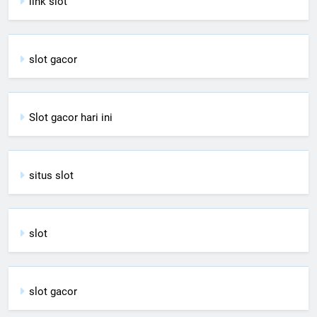
link slot
slot gacor
Slot gacor hari ini
situs slot
slot
slot gacor