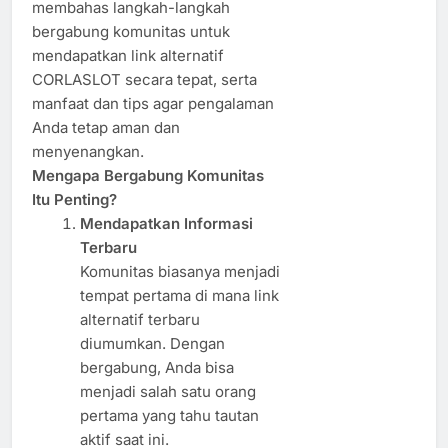
membahas langkah-langkah
bergabung komunitas untuk
mendapatkan link alternatif
CORLASLOT secara tepat, serta
manfaat dan tips agar pengalaman
Anda tetap aman dan
menyenangkan.
Mengapa Bergabung Komunitas
Itu Penting?
Mendapatkan Informasi
Terbaru
Komunitas biasanya menjadi
tempat pertama di mana link
alternatif terbaru
diumumkan. Dengan
bergabung, Anda bisa
menjadi salah satu orang
pertama yang tahu tautan
aktif saat ini.