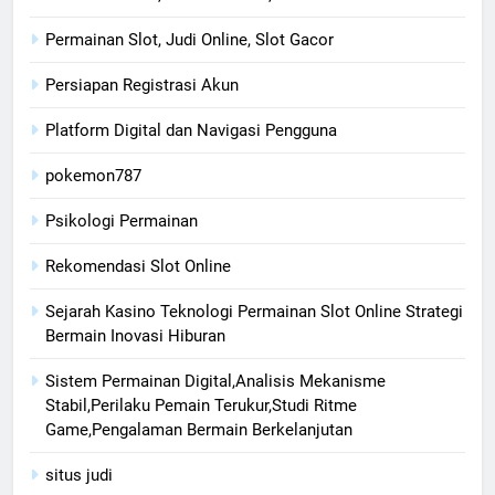
Permainan Slot, Judi Online, Slot Gacor
Persiapan Registrasi Akun
Platform Digital dan Navigasi Pengguna
pokemon787
Psikologi Permainan
Rekomendasi Slot Online
Sejarah Kasino Teknologi Permainan Slot Online Strategi
Bermain Inovasi Hiburan
Sistem Permainan Digital,Analisis Mekanisme
Stabil,Perilaku Pemain Terukur,Studi Ritme
Game,Pengalaman Bermain Berkelanjutan
situs judi