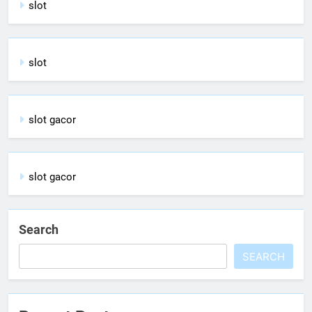
slot
slot
slot gacor
slot gacor
Search
SEARCH