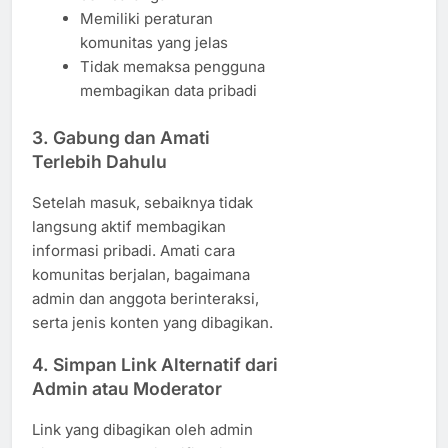
Memiliki peraturan
komunitas yang jelas
Tidak memaksa pengguna
membagikan data pribadi
3. Gabung dan Amati
Terlebih Dahulu
Setelah masuk, sebaiknya tidak
langsung aktif membagikan
informasi pribadi. Amati cara
komunitas berjalan, bagaimana
admin dan anggota berinteraksi,
serta jenis konten yang dibagikan.
4. Simpan Link Alternatif dari
Admin atau Moderator
Link yang dibagikan oleh admin