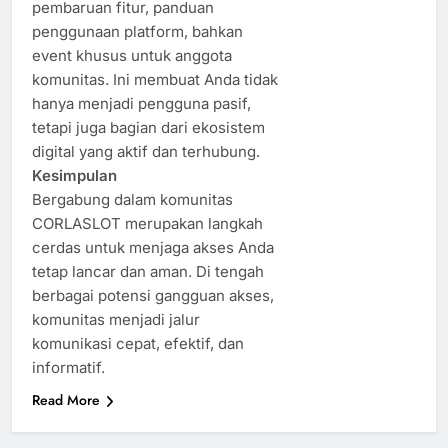
pembaruan fitur, panduan
penggunaan platform, bahkan
event khusus untuk anggota
komunitas. Ini membuat Anda tidak
hanya menjadi pengguna pasif,
tetapi juga bagian dari ekosistem
digital yang aktif dan terhubung.
Kesimpulan
Bergabung dalam komunitas
CORLASLOT merupakan langkah
cerdas untuk menjaga akses Anda
tetap lancar dan aman. Di tengah
berbagai potensi gangguan akses,
komunitas menjadi jalur
komunikasi cepat, efektif, dan
informatif.
Read More