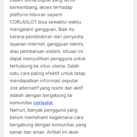
berkembang, akses terhadap
platform hiburan seperti
CORLASLOT bisa sewaktu-waktu
mengalami gangguan. Baik itu
karena pemblokiran dari penyedia
layanan internet, gangguan teknis,
atau pembaruan sistem, situasi ini
dapat menyulitkan pengguna untuk
terhubung ke situs utama. Salah
satu cara paling efektif untuk tetap
mendapatkan informasi seputar
link alternatif
yang resmi dan aktif
adalah dengan bergabung ke
komunitas
corlaslot
.
Namun, banyak pengguna yang
belum memahami bagaimana cara
bergabung dengan komunitas yang
benar dan aman. Artikel ini akan