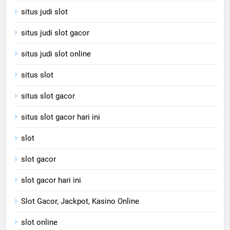
situs judi slot
situs judi slot gacor
situs judi slot online
situs slot
situs slot gacor
situs slot gacor hari ini
slot
slot gacor
slot gacor hari ini
Slot Gacor, Jackpot, Kasino Online
slot online