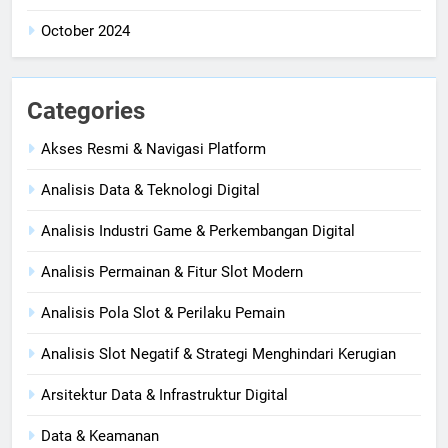
October 2024
Categories
Akses Resmi & Navigasi Platform
Analisis Data & Teknologi Digital
Analisis Industri Game & Perkembangan Digital
Analisis Permainan & Fitur Slot Modern
Analisis Pola Slot & Perilaku Pemain
Analisis Slot Negatif & Strategi Menghindari Kerugian
Arsitektur Data & Infrastruktur Digital
Data & Keamanan