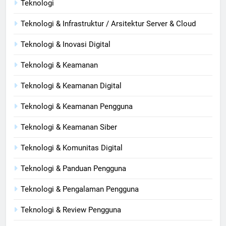
Teknologi
Teknologi & Infrastruktur / Arsitektur Server & Cloud
Teknologi & Inovasi Digital
Teknologi & Keamanan
Teknologi & Keamanan Digital
Teknologi & Keamanan Pengguna
Teknologi & Keamanan Siber
Teknologi & Komunitas Digital
Teknologi & Panduan Pengguna
Teknologi & Pengalaman Pengguna
Teknologi & Review Pengguna