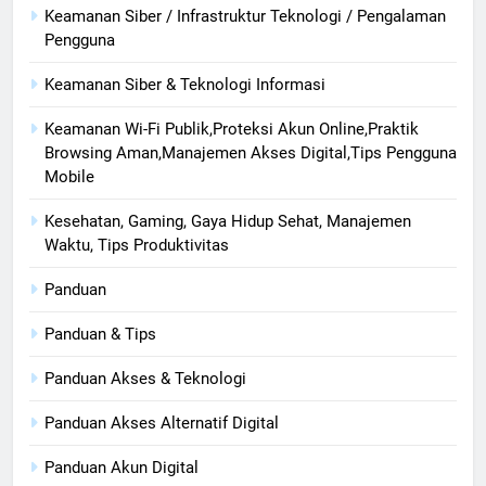
Keamanan Siber / Infrastruktur Teknologi / Pengalaman
Pengguna
Keamanan Siber & Teknologi Informasi
Keamanan Wi-Fi Publik,Proteksi Akun Online,Praktik
Browsing Aman,Manajemen Akses Digital,Tips Pengguna
Mobile
Kesehatan, Gaming, Gaya Hidup Sehat, Manajemen
Waktu, Tips Produktivitas
Panduan
Panduan & Tips
Panduan Akses & Teknologi
Panduan Akses Alternatif Digital
Panduan Akun Digital