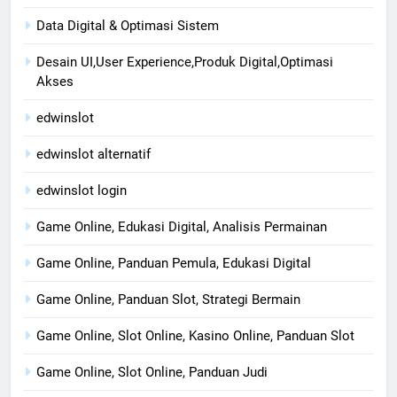
Data Digital & Optimasi Sistem
Desain UI,User Experience,Produk Digital,Optimasi
Akses
edwinslot
edwinslot alternatif
edwinslot login
Game Online, Edukasi Digital, Analisis Permainan
Game Online, Panduan Pemula, Edukasi Digital
Game Online, Panduan Slot, Strategi Bermain
Game Online, Slot Online, Kasino Online, Panduan Slot
Game Online, Slot Online, Panduan Judi