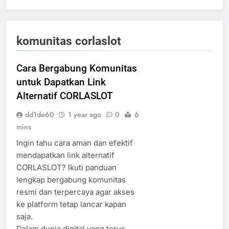
komunitas corlaslot
Cara Bergabung Komunitas
untuk Dapatkan Link
Alternatif CORLASLOT
dd1de60
1 year ago
0
6
mins
Ingin tahu cara aman dan efektif
mendapatkan link alternatif
CORLASLOT? Ikuti panduan
lengkap bergabung komunitas
resmi dan terpercaya agar akses
ke platform tetap lancar kapan
saja.
Dalam dunia digital yang terus