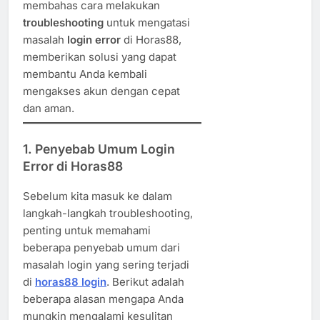
membahas cara melakukan
troubleshooting
untuk mengatasi
masalah
login error
di Horas88,
memberikan solusi yang dapat
membantu Anda kembali
mengakses akun dengan cepat
dan aman.
1.
Penyebab Umum Login
Error di Horas88
Sebelum kita masuk ke dalam
langkah-langkah troubleshooting,
penting untuk memahami
beberapa penyebab umum dari
masalah login yang sering terjadi
di
horas88 login
. Berikut adalah
beberapa alasan mengapa Anda
mungkin mengalami kesulitan