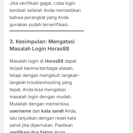
Jika verifikasi gagal, coba login
kembali setelah Anda memastikan
bahwa perangkat yang Anda
gunakan sudah terverifikasi.
3.
Kesimpulan: Mengatasi
Masalah Login Horas88
Masalah login di
Horas88
dapat
terjadi karena berbagai alasan,
tetapi dengan mengikuti langkah-
langkah troubleshooting yang
tepat, Anda bisa mengatasi
masalah login dengan mudah.
Mulailah dengan memeriksa
username
dan
kata sandi
Anda,
lalu lanjutkan dengan reset kata
sandi jika diperlukan. Pastikan
verifikasi dua faktor
Anda