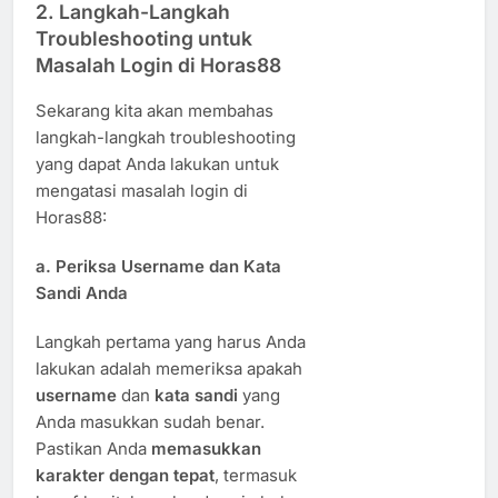
2.
Langkah-Langkah
Troubleshooting untuk
Masalah Login di Horas88
Sekarang kita akan membahas
langkah-langkah troubleshooting
yang dapat Anda lakukan untuk
mengatasi masalah login di
Horas88:
a.
Periksa Username dan Kata
Sandi Anda
Langkah pertama yang harus Anda
lakukan adalah memeriksa apakah
username
dan
kata sandi
yang
Anda masukkan sudah benar.
Pastikan Anda
memasukkan
karakter dengan tepat
, termasuk