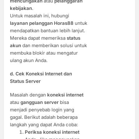
mencurigakan
atau
pelanggaran
kebijakan
.
Untuk masalah ini, hubungi
layanan pelanggan Horas88
untuk
mendapatkan bantuan lebih lanjut.
Mereka dapat memeriksa
status
akun
dan memberikan solusi untuk
membuka blokir atau mengatur
ulang akun Anda.
d.
Cek Koneksi Internet dan
Status Server
Masalah dengan
koneksi internet
atau
gangguan server
bisa
menjadi penyebab login yang
gagal. Berikut adalah beberapa
langkah yang dapat Anda coba:
Periksa koneksi internet