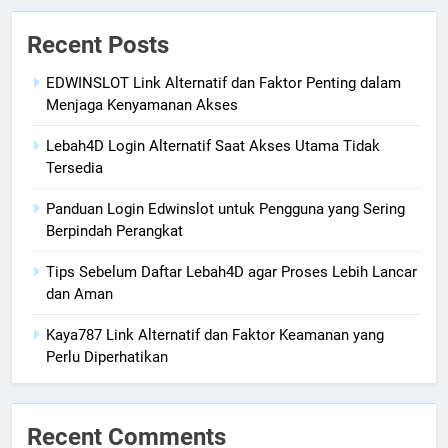
Recent Posts
EDWINSLOT Link Alternatif dan Faktor Penting dalam
Menjaga Kenyamanan Akses
Lebah4D Login Alternatif Saat Akses Utama Tidak
Tersedia
Panduan Login Edwinslot untuk Pengguna yang Sering
Berpindah Perangkat
Tips Sebelum Daftar Lebah4D agar Proses Lebih Lancar
dan Aman
Kaya787 Link Alternatif dan Faktor Keamanan yang
Perlu Diperhatikan
Recent Comments