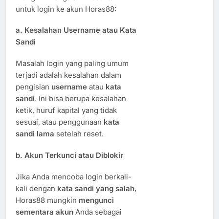
untuk login ke akun Horas88:
a.
Kesalahan Username atau Kata
Sandi
Masalah login yang paling umum
terjadi adalah kesalahan dalam
pengisian
username
atau
kata
sandi
. Ini bisa berupa kesalahan
ketik, huruf kapital yang tidak
sesuai, atau penggunaan
kata
sandi lama
setelah reset.
b.
Akun Terkunci atau Diblokir
Jika Anda mencoba login berkali-
kali dengan
kata sandi yang salah
,
Horas88 mungkin
mengunci
sementara akun
Anda sebagai