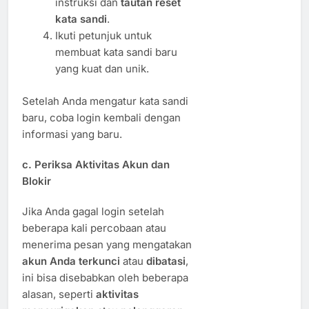
instruksi dan
tautan reset
kata sandi
.
Ikuti petunjuk untuk
membuat kata sandi baru
yang kuat dan unik.
Setelah Anda mengatur kata sandi
baru, coba login kembali dengan
informasi yang baru.
c.
Periksa Aktivitas Akun dan
Blokir
Jika Anda gagal login setelah
beberapa kali percobaan atau
menerima pesan yang mengatakan
akun Anda terkunci
atau
dibatasi
,
ini bisa disebabkan oleh beberapa
alasan, seperti
aktivitas