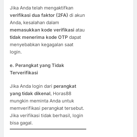
Jika Anda telah mengaktifkan
verifikasi dua faktor (2FA)
di akun
Anda, kesalahan dalam
memasukkan kode verifikasi
atau
tidak menerima kode OTP
dapat
menyebabkan kegagalan saat
login.
e.
Perangkat yang Tidak
Terverifikasi
Jika Anda login dari
perangkat
yang tidak dikenal
, Horas88
mungkin meminta Anda untuk
memverifikasi perangkat tersebut.
Jika verifikasi tidak berhasil, login
bisa gagal.