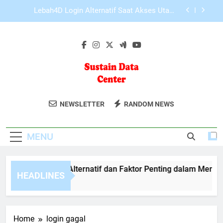
Skip
Panduan Login Edwinslot untuk Pengguna yang
to
Sering Berpindah Perangkat
content
Tips Sebelum Daftar Lebah4D agar Proses Lebih
Lancar dan Aman
EDWINSLOT Link Alternatif dan Faktor Penting
dalam Menjaga Kenyamanan Akses
Lebah4D Login Alternatif Saat Akses Utama
Tidak Tersedia
Sustain Data
Pusat Data Ramah Lingkungan Dengan
Panduan Login Edwinslot untuk Pengguna yang
NEWSLETTER
RANDOM NEWS
Sering Berpindah Perangkat
Center
Teknologi Berkelanjutan Di Sustain Data
Tips Sebelum Daftar Lebah4D agar Proses Lebih
Center. Solusi Cerdas Untuk Bisnis
Lancar dan Aman
MENU
Modern.
WINSLOT Link Alternatif dan Faktor Penting dalam Menjaga
HEADLINES
Month Ago
Home
login gagal