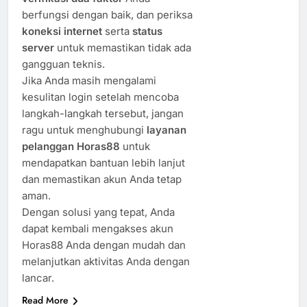
berfungsi dengan baik, dan periksa
koneksi internet
serta
status
server
untuk memastikan tidak ada
gangguan teknis.
Jika Anda masih mengalami
kesulitan login setelah mencoba
langkah-langkah tersebut, jangan
ragu untuk menghubungi
layanan
pelanggan Horas88
untuk
mendapatkan bantuan lebih lanjut
dan memastikan akun Anda tetap
aman.
Dengan solusi yang tepat, Anda
dapat kembali mengakses akun
Horas88 Anda dengan mudah dan
melanjutkan aktivitas Anda dengan
lancar.
Read More