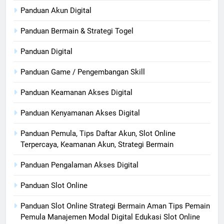
Panduan Akun Digital
Panduan Bermain & Strategi Togel
Panduan Digital
Panduan Game / Pengembangan Skill
Panduan Keamanan Akses Digital
Panduan Kenyamanan Akses Digital
Panduan Pemula, Tips Daftar Akun, Slot Online
Terpercaya, Keamanan Akun, Strategi Bermain
Panduan Pengalaman Akses Digital
Panduan Slot Online
Panduan Slot Online Strategi Bermain Aman Tips Pemain
Pemula Manajemen Modal Digital Edukasi Slot Online