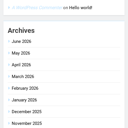
A WordPress Commenter
on
Hello world!
Archives
June 2026
May 2026
April 2026
March 2026
February 2026
January 2026
December 2025
November 2025