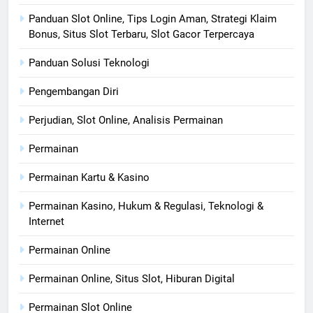
Panduan Slot Online, Tips Login Aman, Strategi Klaim
Bonus, Situs Slot Terbaru, Slot Gacor Terpercaya
Panduan Solusi Teknologi
Pengembangan Diri
Perjudian, Slot Online, Analisis Permainan
Permainan
Permainan Kartu & Kasino
Permainan Kasino, Hukum & Regulasi, Teknologi &
Internet
Permainan Online
Permainan Online, Situs Slot, Hiburan Digital
Permainan Slot Online