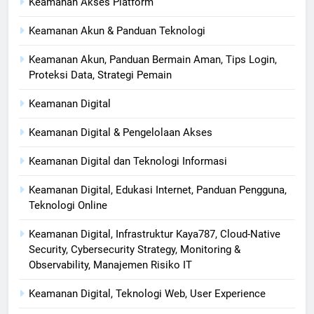
Keamanan Akses Platform
Keamanan Akun & Panduan Teknologi
Keamanan Akun, Panduan Bermain Aman, Tips Login,
Proteksi Data, Strategi Pemain
Keamanan Digital
Keamanan Digital & Pengelolaan Akses
Keamanan Digital dan Teknologi Informasi
Keamanan Digital, Edukasi Internet, Panduan Pengguna,
Teknologi Online
Keamanan Digital, Infrastruktur Kaya787, Cloud-Native
Security, Cybersecurity Strategy, Monitoring &
Observability, Manajemen Risiko IT
Keamanan Digital, Teknologi Web, User Experience