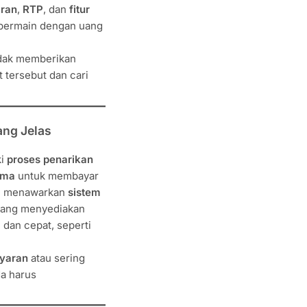
ran
,
RTP
, dan
fitur
 bermain dengan uang
tidak memberikan
ot tersebut dan cari
ang Jelas
ki
proses penarikan
ama
untuk membayar
ih menawarkan
sistem
s yang menyediakan
dan cepat, seperti
yaran
atau sering
da harus