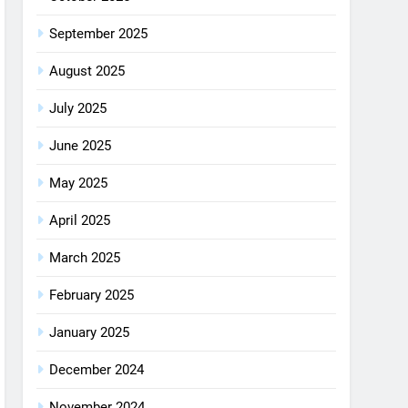
September 2025
August 2025
July 2025
June 2025
May 2025
April 2025
March 2025
February 2025
January 2025
December 2024
November 2024