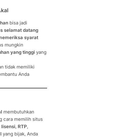
Akal
ihan
bisa jadi
s selamat datang
memeriksa syarat
tus mungkin
uhan yang tinggi
yang
n tidak memiliki
membantu Anda
l
membutuhkan
g cara memilih situs
n
lisensi
,
RTP
,
l
yang bijak, Anda