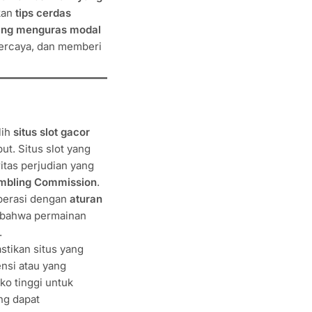
ikan
tips cerdas
yang menguras modal
percaya, dan memberi
lih
situs slot gacor
but. Situs slot yang
ritas perjudian yang
mbling Commission
.
operasi dengan
aturan
 bahwa permainan
.
astikan situs yang
ensi atau yang
iko tinggi untuk
ng dapat