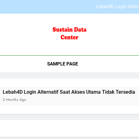
Lebah4D Login Alter
Panduan Login Edwinslot untuk Peng
Tips Sebelum Daftar Lebah
tain Data Center
EDWINSLOT Link Alternatif dan Faktor Pen
 Ramah Lingkungan Dengan Teknologi Berkelanjutan Di Sustain
Lebah4D Login Alter
SAMPLE PAGE
Panduan Login Edwinslot untuk Peng
Tips Sebelum Daftar Lebah
gin Alternatif Saat Akses Utama Tidak Tersedia
Pandua
2 Months