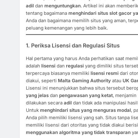
adil
dan
menguntungkan
. Artikel ini akan member
tentang bagaimana
menghindari situs slot gacor 
Anda dan bagaimana memilih situs yang aman, ter
peluang kemenangan yang lebih baik.
1.
Periksa Lisensi dan Regulasi Situs
Hal pertama yang harus Anda perhatikan saat memi
adalah
lisensi
dan
regulasi
yang dimiliki situs terse
terpercaya biasanya memiliki
lisensi resmi
dari oto
diakui, seperti
Malta Gaming Authority
atau
UK Ga
Lisensi ini menunjukkan bahwa situs tersebut ber
yang jelas
dan
pengawasan yang ketat
, menjamin
dilakukan secara
adil
dan tidak ada manipulasi hasil
Untuk
menghindari situs yang menguras modal
, p
Anda pilih memiliki lisensi yang sah. Situs tanpa lis
memiliki lisensi dari otoritas yang tidak diakui beris
menggunakan algoritma yang tidak transparan
ya