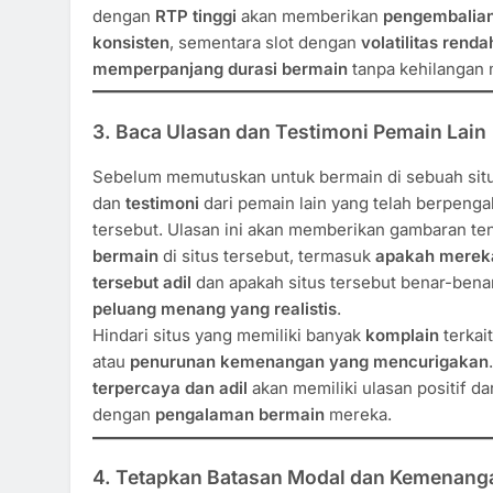
dengan
RTP tinggi
akan memberikan
pengembalian
konsisten
, sementara slot dengan
volatilitas renda
memperpanjang durasi bermain
tanpa kehilangan 
3.
Baca Ulasan dan Testimoni Pemain Lain
Sebelum memutuskan untuk bermain di sebuah situ
dan
testimoni
dari pemain lain yang telah berpenga
tersebut. Ulasan ini akan memberikan gambaran t
bermain
di situs tersebut, termasuk
apakah mereka
tersebut adil
dan apakah situs tersebut benar-ben
peluang menang yang realistis
.
Hindari situs yang memiliki banyak
komplain
terkai
atau
penurunan kemenangan yang mencurigakan
terpercaya dan adil
akan memiliki ulasan positif d
dengan
pengalaman bermain
mereka.
4.
Tetapkan Batasan Modal dan Kemenang