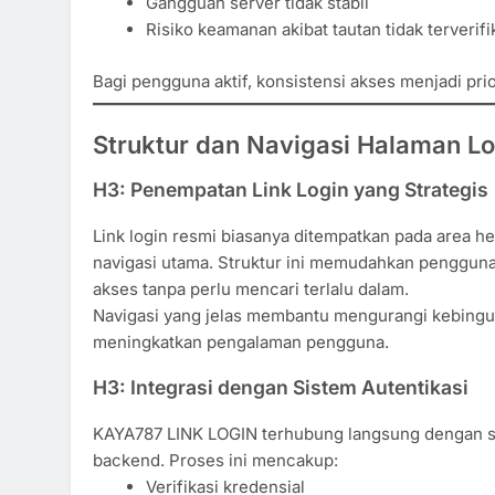
Gangguan server tidak stabil
Risiko keamanan akibat tautan tidak terverifi
Bagi pengguna aktif, konsistensi akses menjadi prio
Struktur dan Navigasi Halaman Lo
H3: Penempatan Link Login yang Strategis
Link login resmi biasanya ditempatkan pada area h
navigasi utama. Struktur ini memudahkan penggun
akses tanpa perlu mencari terlalu dalam.
Navigasi yang jelas membantu mengurangi kebingu
meningkatkan pengalaman pengguna.
H3: Integrasi dengan Sistem Autentikasi
KAYA787 LINK LOGIN terhubung langsung dengan si
backend. Proses ini mencakup:
Verifikasi kredensial