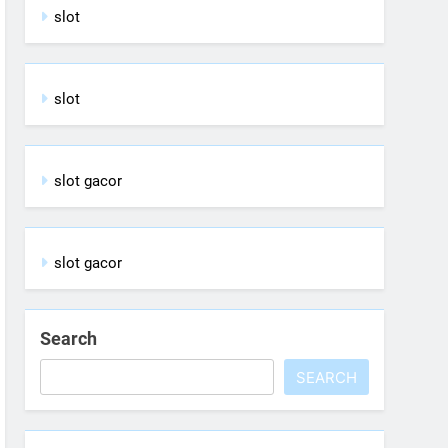
slot
slot
slot gacor
slot gacor
Search
SEARCH