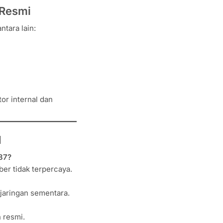
 Resmi
tara lain:
r internal dan
N
87?
ber tidak terpercaya.
 jaringan sementara.
 resmi.