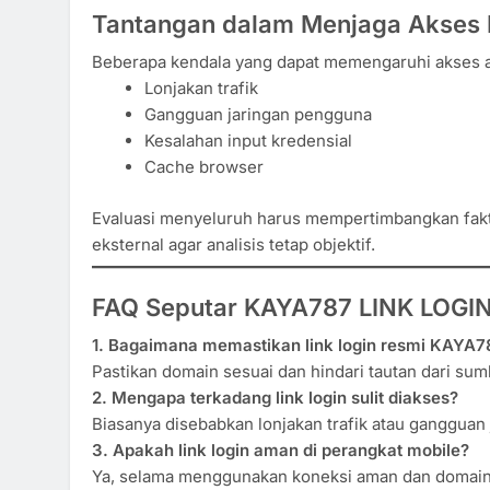
Tantangan dalam Menjaga Akses
Beberapa kendala yang dapat memengaruhi akses an
Lonjakan trafik
Gangguan jaringan pengguna
Kesalahan input kredensial
Cache browser
Evaluasi menyeluruh harus mempertimbangkan fakto
eksternal agar analisis tetap objektif.
FAQ Seputar KAYA787 LINK LOGI
1. Bagaimana memastikan link login resmi KAYA7
Pastikan domain sesuai dan hindari tautan dari sum
2. Mengapa terkadang link login sulit diakses?
Biasanya disebabkan lonjakan trafik atau gangguan
3. Apakah link login aman di perangkat mobile?
Ya, selama menggunakan koneksi aman dan domain