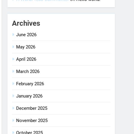
Archives
June 2026
May 2026
April 2026
March 2026
February 2026
January 2026
December 2025
November 2025
October 2025