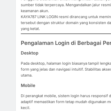
sumber tidak terpercaya. Mengandalkan jalur res
keamanan akun.
KAYA787 LINK LOGIN resmi dirancang untuk memini
tersebut dengan struktur domain yang konsisten da
yang ketat.
Pengalaman Login di Berbagai Pe
Desktop
Pada desktop, halaman login biasanya tampil lengk
form yang jelas dan navigasi intuitif. Stabilitas ak
utama.
Mobile
Di perangkat mobile, sistem login harus responsif 
adaptif memastikan form tetap mudah digunakan m
kecil.