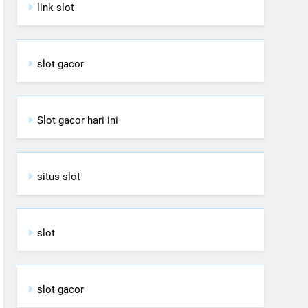
link slot
slot gacor
Slot gacor hari ini
situs slot
slot
slot gacor