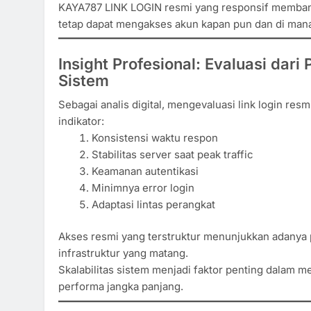
KAYA787 LINK LOGIN resmi yang responsif memban
tetap dapat mengakses akun kapan pun dan di man
Insight Profesional: Evaluasi dari 
Sistem
Sebagai analis digital, mengevaluasi link login re
indikator:
Konsistensi waktu respon
Stabilitas server saat peak traffic
Keamanan autentikasi
Minimnya error login
Adaptasi lintas perangkat
Akses resmi yang terstruktur menunjukkan adanya
infrastruktur yang matang.
Skalabilitas sistem menjadi faktor penting dalam 
performa jangka panjang.