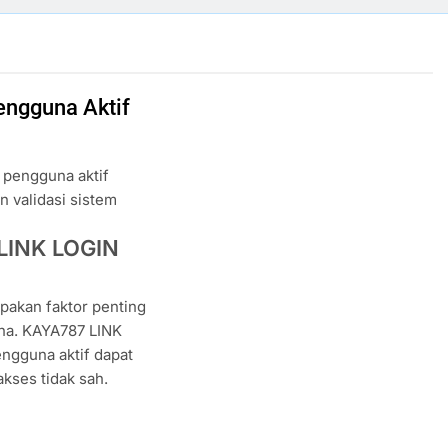
ngguna Aktif
 pengguna aktif
 validasi sistem
LINK LOGIN
upakan faktor penting
na. KAYA787 LINK
ngguna aktif dapat
kses tidak sah.