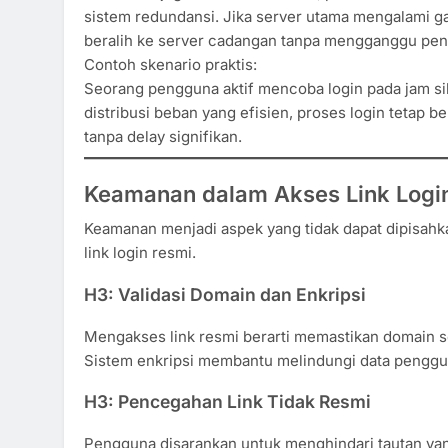
sistem redundansi. Jika server utama mengalami g
beralih ke server cadangan tanpa mengganggu pe
Contoh skenario praktis:
Seorang pengguna aktif mencoba login pada jam s
distribusi beban yang efisien, proses login tetap b
tanpa delay signifikan.
Keamanan dalam Akses Link Logi
Keamanan menjadi aspek yang tidak dapat dipisah
link login resmi.
H3: Validasi Domain dan Enkripsi
Mengakses link resmi berarti memastikan domain se
Sistem enkripsi membantu melindungi data penggun
H3: Pencegahan Link Tidak Resmi
Pengguna disarankan untuk menghindari tautan yan