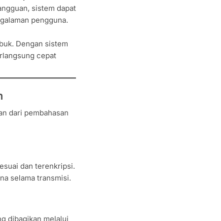
angguan, sistem dapat
ngalaman pengguna.
ibuk. Dengan sistem
erlangsung cepat
n
kan dari pembahasan
suai dan terenkripsi.
a selama transmisi.
g dibagikan melalui