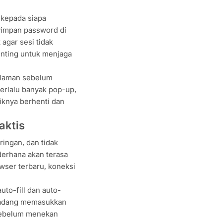
 kepada siapa
yimpan password di
agar sesi tidak
penting untuk menjaga
alaman sebelum
terlalu banyak pop-up,
iknya berhenti dan
aktis
ingan, dan tidak
erhana akan terasa
wser terbaru, koneksi
to-fill dan auto-
 kadang memasukkan
.Sebelum menekan