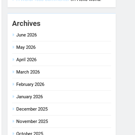
Archives
June 2026
May 2026
April 2026
March 2026
February 2026
January 2026
December 2025
November 2025
October 2025