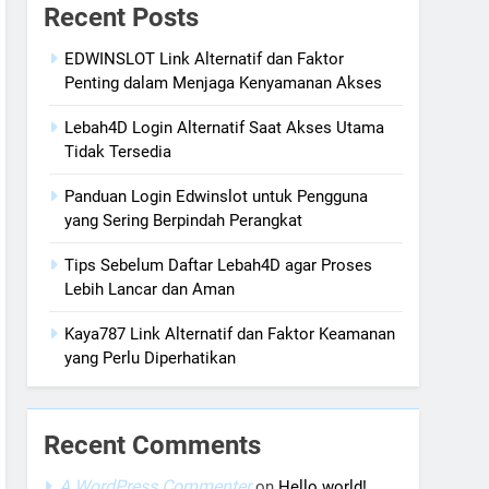
Recent Posts
EDWINSLOT Link Alternatif dan Faktor
Penting dalam Menjaga Kenyamanan Akses
Lebah4D Login Alternatif Saat Akses Utama
Tidak Tersedia
Panduan Login Edwinslot untuk Pengguna
yang Sering Berpindah Perangkat
Tips Sebelum Daftar Lebah4D agar Proses
Lebih Lancar dan Aman
Kaya787 Link Alternatif dan Faktor Keamanan
yang Perlu Diperhatikan
Recent Comments
A WordPress Commenter
on
Hello world!