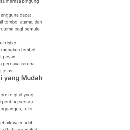
bisa merasa bingung
Pengguna dapat
li tombol utama, dan
erutama bagi pemula
i risiko
h menekan tombol,
at pesan
a percaya karena
 jelas.
si yang Mudah
form digital yang
 penting secara
engganggu, teks
 sebaiknya mudah
kan.Pada perangkat