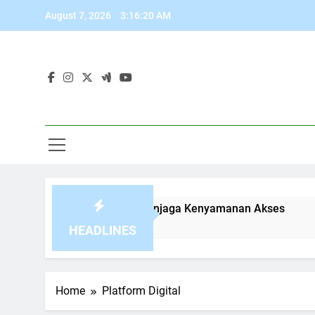
Skip
August 7, 2026
3:16:21 AM
to
content
Sus
Pusat Data
tor Penting dalam Menjaga Kenyamanan Akses
Lebah4D L
2 Months Ag
HEADLINES
Home
Platform Digital