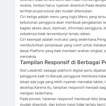
mobile, tombol harus nyaman disentuh.Pada deskto
terlihat proporsional dan mudah ditemukan.
Ciri ketiga adalah menu yang logis.Menu yang ter
kebutuhan pengguna akan membuat pengalaman lebi
bagian akses akun, bantuan, informasi pengguna, 
sebaiknya tidak tersembunyi terlalu dalam.
Ciri keempat adalah instruksi yang sederhana.Peng
membutuhkan penjelasan yang rumit untuk melaku
dasar.Platform yang baik memberi arahan singkat, je
memaksa.
Tampilan Responsif di Berbagai P
Slot Lebah4D sebagai platform digital perlu dipaha
pengguna saat ini.Banyak pengguna membuka halam
tetapi ada juga yang lebih nyaman memakai tablet, l
desktop.Karena itu, tampilan responsif menjadi bag
navigasi sederhana.
Pada ponsel, halaman responsif membuat teks teta
mudah disentuh, dan kolom input tidak terlalu keci