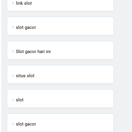
link slot
slot gacor
Slot gacor hari ini
situs slot
slot
slot gacor