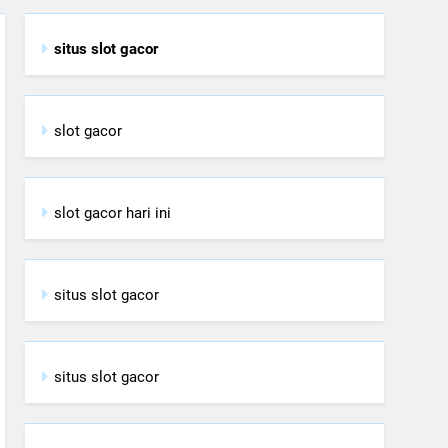
situs slot gacor
slot gacor
slot gacor hari ini
situs slot gacor
situs slot gacor