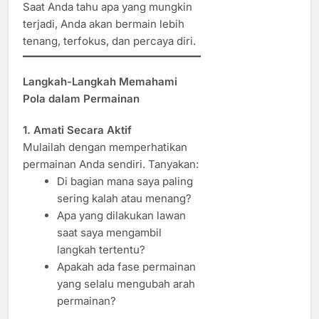
Saat Anda tahu apa yang mungkin
terjadi, Anda akan bermain lebih
tenang, terfokus, dan percaya diri.
Langkah-Langkah Memahami
Pola dalam Permainan
1. Amati Secara Aktif
Mulailah dengan memperhatikan
permainan Anda sendiri. Tanyakan:
Di bagian mana saya paling
sering kalah atau menang?
Apa yang dilakukan lawan
saat saya mengambil
langkah tertentu?
Apakah ada fase permainan
yang selalu mengubah arah
permainan?