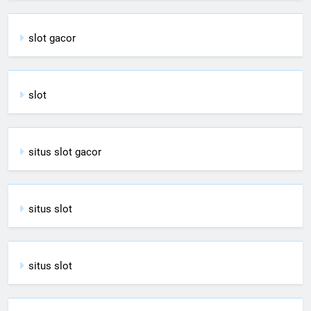
slot gacor
slot
situs slot gacor
situs slot
situs slot