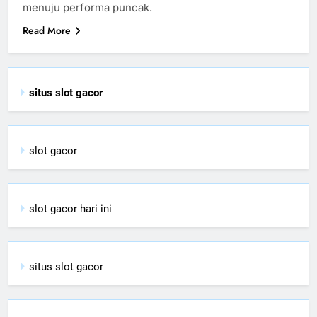
menuju performa puncak.
Read More
situs slot gacor
slot gacor
slot gacor hari ini
situs slot gacor