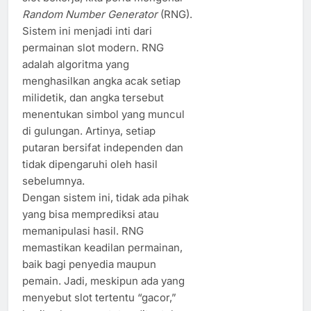
Random Number Generator
(RNG).
Sistem ini menjadi inti dari
permainan slot modern. RNG
adalah algoritma yang
menghasilkan angka acak setiap
milidetik, dan angka tersebut
menentukan simbol yang muncul
di gulungan. Artinya, setiap
putaran bersifat independen dan
tidak dipengaruhi oleh hasil
sebelumnya.
Dengan sistem ini, tidak ada pihak
yang bisa memprediksi atau
memanipulasi hasil. RNG
memastikan keadilan permainan,
baik bagi penyedia maupun
pemain. Jadi, meskipun ada yang
menyebut slot tertentu “gacor,”