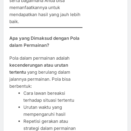
serta bagaimana Anda bisa
memanfaatkannya untuk
mendapatkan hasil yang jauh lebih
baik.
Apa yang Dimaksud dengan Pola
dalam Permainan?
Pola dalam permainan adalah
kecenderungan atau urutan
tertentu
yang berulang dalam
jalannya permainan. Pola bisa
berbentuk:
Cara lawan bereaksi
terhadap situasi tertentu
Urutan waktu yang
mempengaruhi hasil
Repetisi gerakan atau
strategi dalam permainan