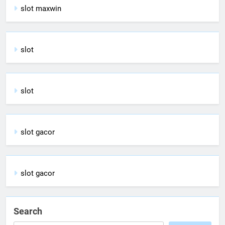
slot maxwin
slot
slot
slot gacor
slot gacor
Search