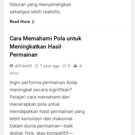
hiburan yang menyenangkan
sekaligus lebih realistis.
Read More
Cara Memahami Pola untuk
Meningkatkan Hasil
Permainan
dd1de60
1 year ago
0
6
mins
Ingin performa permainan Anda
meningkat secara signifikan?
Pelajari cara memahami dan
menerapkan pola untuk
mendapatkan hasil permainan yang
lebih konsisten dan maksimal.
Dalam dunia permainan—baik
digital, fisik, atau kompetitif—