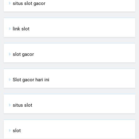
situs slot gacor
link slot
slot gacor
Slot gacor hari ini
situs slot
slot