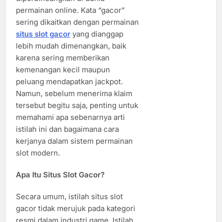
permainan online. Kata “gacor”
sering dikaitkan dengan permainan
situs slot gacor
yang dianggap
lebih mudah dimenangkan, baik
karena sering memberikan
kemenangan kecil maupun
peluang mendapatkan jackpot.
Namun, sebelum menerima klaim
tersebut begitu saja, penting untuk
memahami apa sebenarnya arti
istilah ini dan bagaimana cara
kerjanya dalam sistem permainan
slot modern.
Apa Itu Situs Slot Gacor?
Secara umum, istilah situs slot
gacor tidak merujuk pada kategori
resmi dalam industri game. Istilah