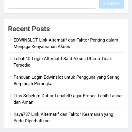
SEARCH
Recent Posts
EDWINSLOT Link Alternatif dan Faktor Penting dalam
Menjaga Kenyamanan Akses
Lebah4D Login Alternatif Saat Akses Utama Tidak
Tersedia
Panduan Login Edwinslot untuk Pengguna yang Sering
Berpindah Perangkat
Tips Sebelum Daftar Lebah4D agar Proses Lebih Lancar
dan Aman
Kaya787 Link Alternatif dan Faktor Keamanan yang
Perlu Diperhatikan