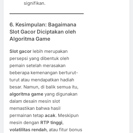
signifikan.
6.
Kesimpulan: Bagaimana
Slot Gacor Diciptakan oleh
Algoritma Game
Slot gacor
lebih merupakan
persepsi yang dibentuk oleh
pemain setelah merasakan
beberapa kemenangan berturut-
turut atau mendapatkan hadiah
besar. Namun, di balik semua itu,
algoritma game
yang digunakan
dalam desain mesin slot
memastikan bahwa hasil
permainan tetap
acak
. Meskipun
mesin dengan
RTP tinggi
,
volatilitas rendah
, atau fitur bonus