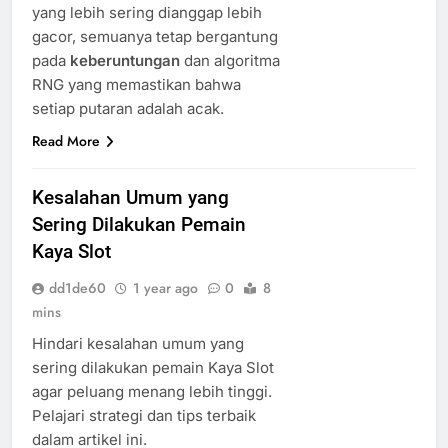
yang lebih sering dianggap lebih
gacor, semuanya tetap bergantung
pada
keberuntungan
dan algoritma
RNG yang memastikan bahwa
setiap putaran adalah acak.
Read More
Kesalahan Umum yang
Sering Dilakukan Pemain
Kaya Slot
dd1de60
1 year ago
0
8
mins
Hindari kesalahan umum yang
sering dilakukan pemain Kaya Slot
agar peluang menang lebih tinggi.
Pelajari strategi dan tips terbaik
dalam artikel ini.