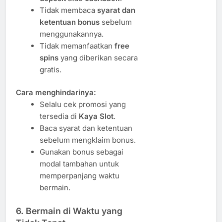
Tidak membaca
syarat dan
ketentuan bonus
sebelum
menggunakannya.
Tidak memanfaatkan
free
spins
yang diberikan secara
gratis.
Cara menghindarinya:
Selalu cek promosi yang
tersedia di
Kaya Slot
.
Baca syarat dan ketentuan
sebelum mengklaim bonus.
Gunakan bonus sebagai
modal tambahan untuk
memperpanjang waktu
bermain.
6.
Bermain di Waktu yang