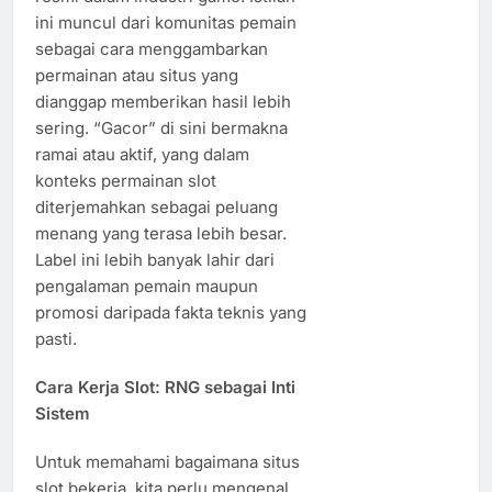
ini muncul dari komunitas pemain
sebagai cara menggambarkan
permainan atau situs yang
dianggap memberikan hasil lebih
sering. “Gacor” di sini bermakna
ramai atau aktif, yang dalam
konteks permainan slot
diterjemahkan sebagai peluang
menang yang terasa lebih besar.
Label ini lebih banyak lahir dari
pengalaman pemain maupun
promosi daripada fakta teknis yang
pasti.
Cara Kerja Slot: RNG sebagai Inti
Sistem
Untuk memahami bagaimana situs
slot bekerja, kita perlu mengenal