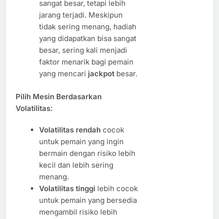
sangat besar, tetapi lebih
jarang terjadi. Meskipun
tidak sering menang, hadiah
yang didapatkan bisa sangat
besar, sering kali menjadi
faktor menarik bagi pemain
yang mencari
jackpot
besar.
Pilih Mesin Berdasarkan
Volatilitas:
Volatilitas rendah
cocok
untuk pemain yang ingin
bermain dengan risiko lebih
kecil dan lebih sering
menang.
Volatilitas tinggi
lebih cocok
untuk pemain yang bersedia
mengambil risiko lebih