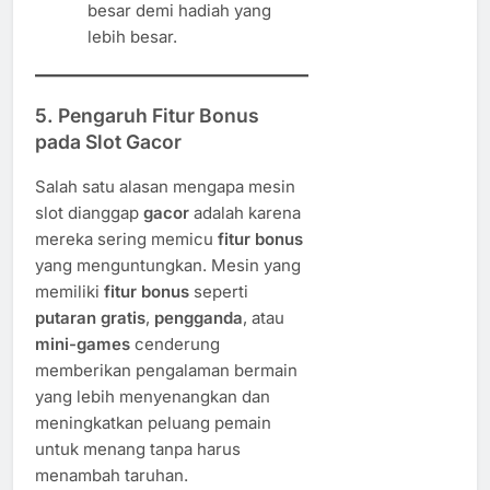
besar demi hadiah yang
lebih besar.
5.
Pengaruh Fitur Bonus
pada Slot Gacor
Salah satu alasan mengapa mesin
slot dianggap
gacor
adalah karena
mereka sering memicu
fitur bonus
yang menguntungkan. Mesin yang
memiliki
fitur bonus
seperti
putaran gratis
,
pengganda
, atau
mini-games
cenderung
memberikan pengalaman bermain
yang lebih menyenangkan dan
meningkatkan peluang pemain
untuk menang tanpa harus
menambah taruhan.