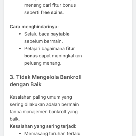
menang dari fitur bonus
seperti
free spins
.
Cara menghindarinya:
Selalu baca
paytable
sebelum bermain.
Pelajari bagaimana
fitur
bonus
dapat meningkatkan
peluang menang.
3.
Tidak Mengelola Bankroll
dengan Baik
Kesalahan paling umum yang
sering dilakukan adalah bermain
tanpa manajemen bankroll yang
baik.
Kesalahan yang sering terjadi:
Memasang taruhan terlalu