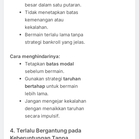
besar dalam satu putaran.
Tidak menetapkan batas
kemenangan atau
kekalahan.
Bermain terlalu lama tanpa
strategi bankroll yang jelas.
Cara menghindarinya:
Tetapkan
batas modal
sebelum bermain.
Gunakan strategi
taruhan
bertahap
untuk bermain
lebih lama.
Jangan mengejar kekalahan
dengan menaikkan taruhan
secara impulsif.
4.
Terlalu Bergantung pada
Keberuntungan Tanpa