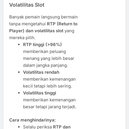
Volatilitas Slot
Banyak pemain langsung bermain
tanpa mengetahui
RTP (Return to
Player) dan volatilitas slot
yang
mereka pilih.
RTP tinggi (>96%)
memberikan peluang
menang yang lebih besar
dalam jangka panjang.
Volatilitas rendah
memberikan kemenangan
kecil tetapi lebih sering.
Volatilitas tinggi
memberikan kemenangan
besar tetapi jarang terjadi.
Cara menghindarinya:
Selalu periksa
RTP dan