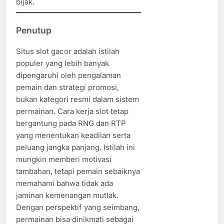
bijak.
Penutup
Situs slot gacor adalah istilah
populer yang lebih banyak
dipengaruhi oleh pengalaman
pemain dan strategi promosi,
bukan kategori resmi dalam sistem
permainan. Cara kerja slot tetap
bergantung pada RNG dan RTP
yang menentukan keadilan serta
peluang jangka panjang. Istilah ini
mungkin memberi motivasi
tambahan, tetapi pemain sebaiknya
memahami bahwa tidak ada
jaminan kemenangan mutlak.
Dengan perspektif yang seimbang,
permainan bisa dinikmati sebagai