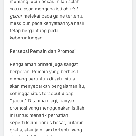
memang lebih besar. Inilah salah
satu alasan mengapa istilah
slot
gacor
melekat pada game tertentu,
meskipun pada kenyataannya hasil
tetap bergantung pada
keberuntungan.
Persepsi Pemain dan Promosi
Pengalaman pribadi juga sangat
berperan. Pemain yang berhasil
menang beruntun di satu situs
akan menyebarkan pengalaman itu,
sehingga situs tersebut dicap
“gacor.” Ditambah lagi, banyak
promosi yang menggunakan istilah
ini untuk menarik perhatian,
seperti klaim bonus besar, putaran
gratis, atau jam-jam tertentu yang