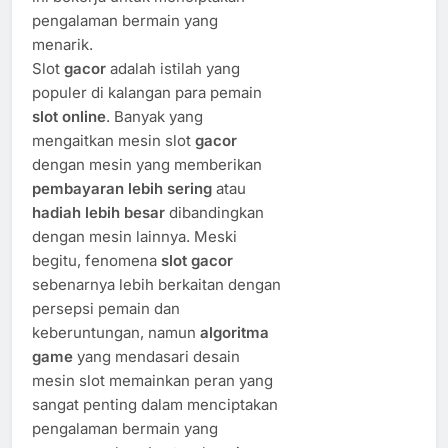
pengalaman bermain yang
menarik.
Slot
gacor
adalah istilah yang
populer di kalangan para pemain
slot online
. Banyak yang
mengaitkan mesin slot
gacor
dengan mesin yang memberikan
pembayaran lebih sering
atau
hadiah lebih besar
dibandingkan
dengan mesin lainnya. Meski
begitu, fenomena
slot gacor
sebenarnya lebih berkaitan dengan
persepsi pemain dan
keberuntungan, namun
algoritma
game
yang mendasari desain
mesin slot memainkan peran yang
sangat penting dalam menciptakan
pengalaman bermain yang