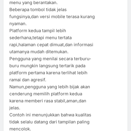
menu yang berantakan.
Beberapa tombol tidak jelas
fungsinya,dan versi mobile terasa kurang
nyaman.
Platform kedua tampil lebih
sederhana,tetapi menu tertata
rapi,halaman cepat dimuat,dan informasi
utamanya mudah ditemukan.
Pengguna yang menilai secara terburu-
buru mungkin langsung tertarik pada
platform pertama karena terlihat lebih
ramai dan agresif.
Namun,pengguna yang lebih bijak akan
cenderung memilih platform kedua
karena memberi rasa stabil,aman,dan
jelas.
Contoh ini menunjukkan bahwa kualitas
tidak selalu datang dari tampilan paling
mencolok.