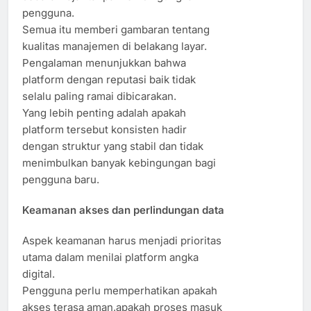
pengguna.
Semua itu memberi gambaran tentang
kualitas manajemen di belakang layar.
Pengalaman menunjukkan bahwa
platform dengan reputasi baik tidak
selalu paling ramai dibicarakan.
Yang lebih penting adalah apakah
platform tersebut konsisten hadir
dengan struktur yang stabil dan tidak
menimbulkan banyak kebingungan bagi
pengguna baru.
Keamanan akses dan perlindungan data
Aspek keamanan harus menjadi prioritas
utama dalam menilai platform angka
digital.
Pengguna perlu memperhatikan apakah
akses terasa aman,apakah proses masuk