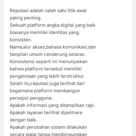
Reputasi adalah salah satu titik awal
paling penting.
Sebuah platform angka digital yang baik
biasanya memiliki identitas yang
konsisten.
Nama,alur akses,bahasa komunikasi,dan
tampilan umum cenderung selaras.
Konsistensi seperti ini menunjukkan
bahwa platform tersebut memiliki
pengelolaan yang lebih terstruktur.
Selain itu,reputasi juga terlihat dari
bagaimana platform membangun
persepsi pengguna.
Apakah informasi yang ditampilkan rapi.
Apakah layanan terlihat dipelihara
dengan baik.
Apakah perubahan sistem dilakukan
secara wajar tanpa membingungkan