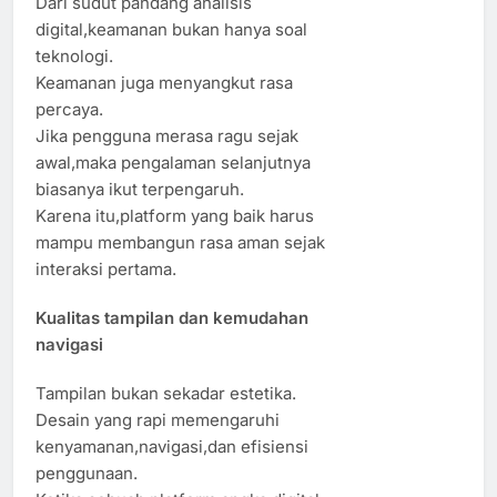
Dari sudut pandang analisis
digital,keamanan bukan hanya soal
teknologi.
Keamanan juga menyangkut rasa
percaya.
Jika pengguna merasa ragu sejak
awal,maka pengalaman selanjutnya
biasanya ikut terpengaruh.
Karena itu,platform yang baik harus
mampu membangun rasa aman sejak
interaksi pertama.
Kualitas tampilan dan kemudahan
navigasi
Tampilan bukan sekadar estetika.
Desain yang rapi memengaruhi
kenyamanan,navigasi,dan efisiensi
penggunaan.