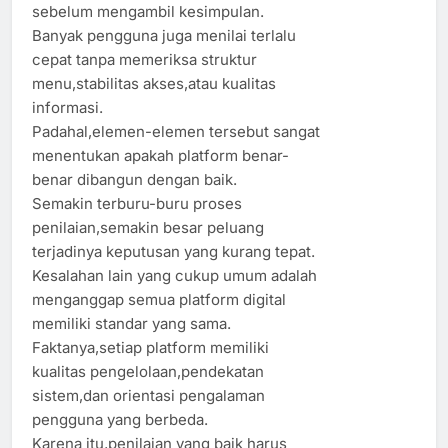
sebelum mengambil kesimpulan.
Banyak pengguna juga menilai terlalu
cepat tanpa memeriksa struktur
menu,stabilitas akses,atau kualitas
informasi.
Padahal,elemen-elemen tersebut sangat
menentukan apakah platform benar-
benar dibangun dengan baik.
Semakin terburu-buru proses
penilaian,semakin besar peluang
terjadinya keputusan yang kurang tepat.
Kesalahan lain yang cukup umum adalah
menganggap semua platform digital
memiliki standar yang sama.
Faktanya,setiap platform memiliki
kualitas pengelolaan,pendekatan
sistem,dan orientasi pengalaman
pengguna yang berbeda.
Karena itu,penilaian yang baik harus