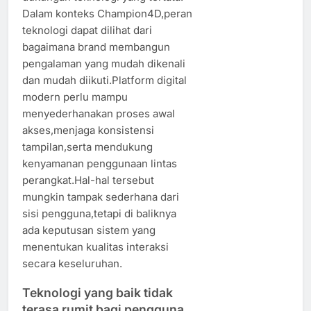
Dalam konteks Champion4D,peran
teknologi dapat dilihat dari
bagaimana brand membangun
pengalaman yang mudah dikenali
dan mudah diikuti.Platform digital
modern perlu mampu
menyederhanakan proses awal
akses,menjaga konsistensi
tampilan,serta mendukung
kenyamanan penggunaan lintas
perangkat.Hal-hal tersebut
mungkin tampak sederhana dari
sisi pengguna,tetapi di baliknya
ada keputusan sistem yang
menentukan kualitas interaksi
secara keseluruhan.
Teknologi yang baik tidak
terasa rumit bagi pengguna