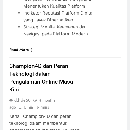
Menentukan Kualitas Platform
Indikator Reputasi Platform Digital
yang Layak Diperhatikan
Strategi Menilai Keamanan dan
Navigasi pada Platform Modern
Read More
Champion4D dan Peran
Teknologi dalam
Pengalaman Online Masa
Kini
dd1de60
4 months
ago
0
19 mins
Kenali Champion4D dan peran
teknologi dalam membentuk