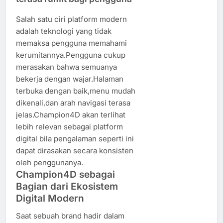
Salah satu ciri platform modern
adalah teknologi yang tidak
memaksa pengguna memahami
kerumitannya.Pengguna cukup
merasakan bahwa semuanya
bekerja dengan wajar.Halaman
terbuka dengan baik,menu mudah
dikenali,dan arah navigasi terasa
jelas.Champion4D akan terlihat
lebih relevan sebagai platform
digital bila pengalaman seperti ini
dapat dirasakan secara konsisten
oleh penggunanya.
Champion4D sebagai
Bagian dari Ekosistem
Digital Modern
Saat sebuah brand hadir dalam