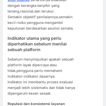
dengan kerangka berpikir yang
tenang,rasional,dan terukur.
Semakin objektif penilaiannya,semakin
kecil risiko pengguna mengambil
keputusan berdasarkan asumsi semata.
Indikator utama yang perlu
diperhatikan sebelum menilai
sebuah platform
Sebelum menyimpulkan apakah sebuah
platform layak dipercaya atau
tidak,pengguna perlu memahami
indikator-indikator dasarnya.
Indikator ini membantu proses evaluasi
menjadi lebih sistematis dan tidak hanya
dipengaruhi kesan sesaat.
Reputasi dan konsistensi layanan