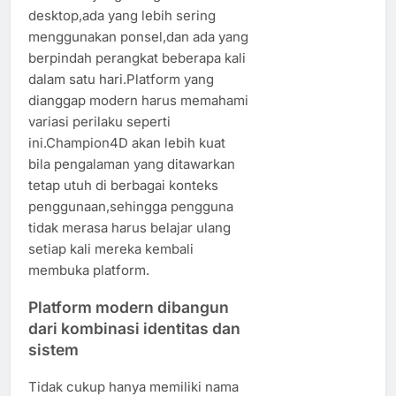
desktop,ada yang lebih sering
menggunakan ponsel,dan ada yang
berpindah perangkat beberapa kali
dalam satu hari.Platform yang
dianggap modern harus memahami
variasi perilaku seperti
ini.Champion4D akan lebih kuat
bila pengalaman yang ditawarkan
tetap utuh di berbagai konteks
penggunaan,sehingga pengguna
tidak merasa harus belajar ulang
setiap kali mereka kembali
membuka platform.
Platform modern dibangun
dari kombinasi identitas dan
sistem
Tidak cukup hanya memiliki nama