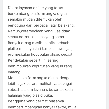
Di era layanan online yang terus
berkembang,platform angka digital
semakin mudah ditemukan oleh
pengguna dari berbagai latar belakang.
Namun,ketersediaan yang luas tidak
selalu berarti kualitas yang sama.
Banyak orang masih menilai sebuah
platform hanya dari tampilan awal,janji
promosi,atau kecepatan akses sesaat.
Pendekatan seperti ini sering
menimbulkan keputusan yang kurang
matang.
Menilai platform angka digital dengan
lebih bijak berarti melihatnya sebagai
sebuah sistem layanan, bukan sekadar
halaman yang bisa dibuka.
Pengguna yang cermat biasanya
mempertimbangkan banyak faktor, mulai