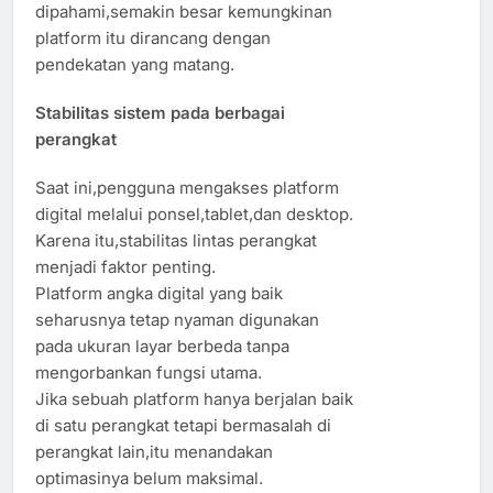
dipahami,semakin besar kemungkinan
platform itu dirancang dengan
pendekatan yang matang.
Stabilitas sistem pada berbagai
perangkat
Saat ini,pengguna mengakses platform
digital melalui ponsel,tablet,dan desktop.
Karena itu,stabilitas lintas perangkat
menjadi faktor penting.
Platform angka digital yang baik
seharusnya tetap nyaman digunakan
pada ukuran layar berbeda tanpa
mengorbankan fungsi utama.
Jika sebuah platform hanya berjalan baik
di satu perangkat tetapi bermasalah di
perangkat lain,itu menandakan
optimasinya belum maksimal.