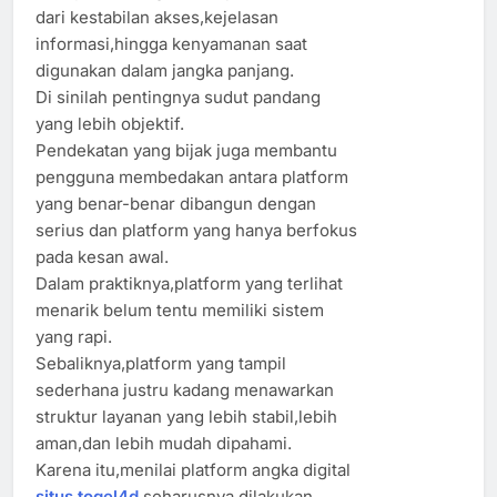
dari kestabilan akses,kejelasan
informasi,hingga kenyamanan saat
digunakan dalam jangka panjang.
Di sinilah pentingnya sudut pandang
yang lebih objektif.
Pendekatan yang bijak juga membantu
pengguna membedakan antara platform
yang benar-benar dibangun dengan
serius dan platform yang hanya berfokus
pada kesan awal.
Dalam praktiknya,platform yang terlihat
menarik belum tentu memiliki sistem
yang rapi.
Sebaliknya,platform yang tampil
sederhana justru kadang menawarkan
struktur layanan yang lebih stabil,lebih
aman,dan lebih mudah dipahami.
Karena itu,menilai platform angka digital
situs togel4d
seharusnya dilakukan