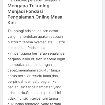
mendukung persepsi pengguna.
Mengapa Teknologi
Menjadi Fondasi
Pengalaman Online Masa
Kini
Teknologi adalah lapisan dasar
yang menentukan apakah sebuah
platform terasa nyaman atau justru
melelahkan.Pada masa
kini,pengguna berharap segalanya
berjalan lebih efisien.Mereka ingin
membuka halaman dengan
cepat,memahami struktur tanpa
harus berpikir terlalu lama,dan
berpindah dari satu bagian ke
bagian lain tanpa hambatan yang
tidak perlu.Semua ekspektasi ini
tidak mungkin terpenuhi tanpa
dukungan teknologi yang tertata.