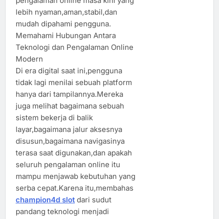
pengalaman online masa kini yang
lebih nyaman,aman,stabil,dan
mudah dipahami pengguna.
Memahami Hubungan Antara
Teknologi dan Pengalaman Online
Modern
Di era digital saat ini,pengguna
tidak lagi menilai sebuah platform
hanya dari tampilannya.Mereka
juga melihat bagaimana sebuah
sistem bekerja di balik
layar,bagaimana jalur aksesnya
disusun,bagaimana navigasinya
terasa saat digunakan,dan apakah
seluruh pengalaman online itu
mampu menjawab kebutuhan yang
serba cepat.Karena itu,membahas
champion4d slot
dari sudut
pandang teknologi menjadi