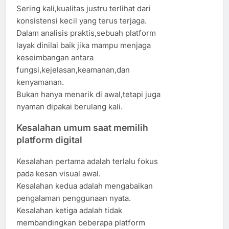
Sering kali,kualitas justru terlihat dari
konsistensi kecil yang terus terjaga.
Dalam analisis praktis,sebuah platform
layak dinilai baik jika mampu menjaga
keseimbangan antara
fungsi,kejelasan,keamanan,dan
kenyamanan.
Bukan hanya menarik di awal,tetapi juga
nyaman dipakai berulang kali.
Kesalahan umum saat memilih
platform digital
Kesalahan pertama adalah terlalu fokus
pada kesan visual awal.
Kesalahan kedua adalah mengabaikan
pengalaman penggunaan nyata.
Kesalahan ketiga adalah tidak
membandingkan beberapa platform