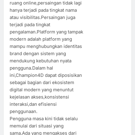
ruang online,persaingan tidak lagi
hanya terjadi pada tingkat nama
atau visibilitas.Persaingan juga
terjadi pada tingkat
pengalaman.Platform yang tampak
modern adalah platform yang
mampu menghubungkan identitas
brand dengan sistem yang
mendukung kebutuhan nyata
pengguna.Dalam hal
ini,Champion4D dapat diposisikan
sebagai bagian dari ekosistem
digital modern yang menuntut
kejelasan akses,konsistensi
interaksi,dan efisiensi
penggunaan.
Pengguna masa kini tidak selalu
memulai dari situasi yang
sama.Ada yang mengakses dari