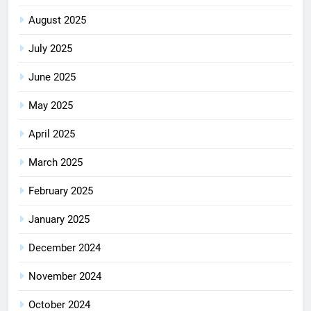
August 2025
July 2025
June 2025
May 2025
April 2025
March 2025
February 2025
January 2025
December 2024
November 2024
October 2024