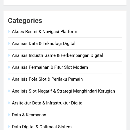
Categories
Akses Resmi & Navigasi Platform
Analisis Data & Teknologi Digital
Analisis Industri Game & Perkembangan Digital
Analisis Permainan & Fitur Slot Modern
Analisis Pola Slot & Perilaku Pemain
Analisis Slot Negatif & Strategi Menghindari Kerugian
Arsitektur Data & Infrastruktur Digital
Data & Keamanan
Data Digital & Optimasi Sistem