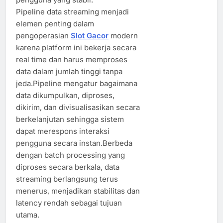
Pipeline data streaming menjadi
elemen penting dalam
pengoperasian
Slot Gacor
modern
karena platform ini bekerja secara
real time dan harus memproses
data dalam jumlah tinggi tanpa
jeda.Pipeline mengatur bagaimana
data dikumpulkan, diproses,
dikirim, dan divisualisasikan secara
berkelanjutan sehingga sistem
dapat merespons interaksi
pengguna secara instan.Berbeda
dengan batch processing yang
diproses secara berkala, data
streaming berlangsung terus
menerus, menjadikan stabilitas dan
latency rendah sebagai tujuan
utama.