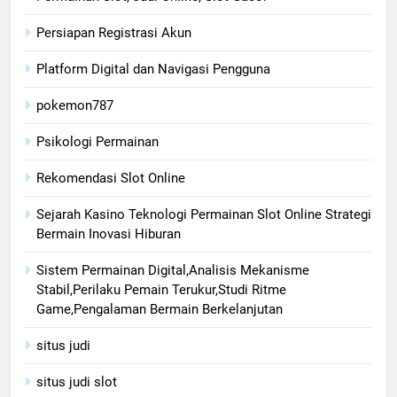
Persiapan Registrasi Akun
Platform Digital dan Navigasi Pengguna
pokemon787
Psikologi Permainan
Rekomendasi Slot Online
Sejarah Kasino Teknologi Permainan Slot Online Strategi
Bermain Inovasi Hiburan
Sistem Permainan Digital,Analisis Mekanisme
Stabil,Perilaku Pemain Terukur,Studi Ritme
Game,Pengalaman Bermain Berkelanjutan
situs judi
situs judi slot