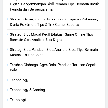
Digital Pengembangan Skill Pemain Tips Bermain untuk
Pemula dan Berpengalaman
Strategi Game, Evolusi Pokémon, Kompetisi Pokémon,
Dunia Pokémon, Tips & Trik Game, Esports
Strategi Slot Modal Kecil Edukasi Game Online Tips
Bermain Slot Analisis Slot Digital
Strategi Slot, Panduan Slot, Analisis Slot, Tips Bermain
Kasino, Edukasi Slot
Taruhan Olahraga, Agen Bola, Panduan Taruhan Sepak
Bola
Technology
Technology & Gaming
Teknologi