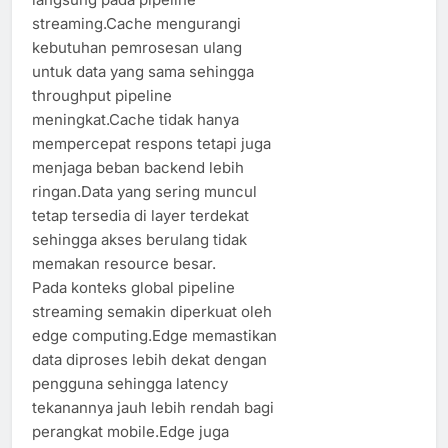
streaming.Cache mengurangi
kebutuhan pemrosesan ulang
untuk data yang sama sehingga
throughput pipeline
meningkat.Cache tidak hanya
mempercepat respons tetapi juga
menjaga beban backend lebih
ringan.Data yang sering muncul
tetap tersedia di layer terdekat
sehingga akses berulang tidak
memakan resource besar.
Pada konteks global pipeline
streaming semakin diperkuat oleh
edge computing.Edge memastikan
data diproses lebih dekat dengan
pengguna sehingga latency
tekanannya jauh lebih rendah bagi
perangkat mobile.Edge juga