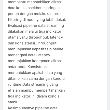
membantu menstabilkan aliran
data ketika backbone jaringan
penuh dengan melakukan pre-
filtering di node yang lebih dekat.
Evaluasi pipeline data streaming
dilakukan melalui tiga indikator
utama yaitu throughput, latency,
dan konsistensi.Throughput
menunjukkan kapasitas pipeline
menangani data.Latency
menunjukkan kecepatan aliran
antar node.Konsistensi
menunjukkan apakah data yang
ditampilkan sama dengan kondisi
runtime.Data streaming yang
efisien mampu mempertahankan
tiga indikator ini dalam kondisi
stabil.
Kesimpulannya pipeline data