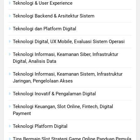
Teknologi & User Experience
Teknologi Backend & Arsitektur Sistem
Teknologi dan Platform Digital
Teknologi Digital, UX Mobile, Evaluasi Sistem Operasi
Teknologi Informasi, Keamanan Siber, Infrastruktur
Digital, Analisis Data
Teknologi Informasi, Keamanan Sistem, Infrastruktur
Jaringan, Pengelolaan Akses
Teknologi Inovatif & Pengalaman Digital
Teknologi Keuangan, Slot Online, Fintech, Digital
Payment
Teknologi Platform Digital
Tips Bermain Slot Strategi Game Online Panduan Pemula