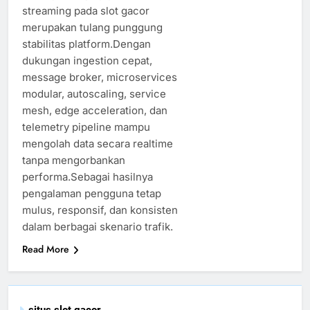
streaming pada slot gacor
merupakan tulang punggung
stabilitas platform.Dengan
dukungan ingestion cepat,
message broker, microservices
modular, autoscaling, service
mesh, edge acceleration, dan
telemetry pipeline mampu
mengolah data secara realtime
tanpa mengorbankan
performa.Sebagai hasilnya
pengalaman pengguna tetap
mulus, responsif, dan konsisten
dalam berbagai skenario trafik.
Read More
situs slot gacor