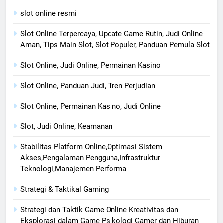
slot online resmi
Slot Online Terpercaya, Update Game Rutin, Judi Online
Aman, Tips Main Slot, Slot Populer, Panduan Pemula Slot
Slot Online, Judi Online, Permainan Kasino
Slot Online, Panduan Judi, Tren Perjudian
Slot Online, Permainan Kasino, Judi Online
Slot, Judi Online, Keamanan
Stabilitas Platform Online,Optimasi Sistem
Akses,Pengalaman Pengguna,Infrastruktur
Teknologi,Manajemen Performa
Strategi & Taktikal Gaming
Strategi dan Taktik Game Online Kreativitas dan
Eksplorasi dalam Game Psikologi Gamer dan Hiburan