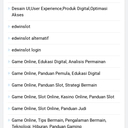
Desain UI,User Experience,Produk Digital,Optimasi
Akses
edwinslot
edwinslot alternatif
edwinslot login
Game Online, Edukasi Digital, Analisis Permainan
Game Online, Panduan Pemula, Edukasi Digital
Game Online, Panduan Slot, Strategi Bermain
Game Online, Slot Online, Kasino Online, Panduan Slot
Game Online, Slot Online, Panduan Judi
Game Online, Tips Bermain, Pengalaman Bermain,
Teknologi, Hiburan, Panduan Gaming