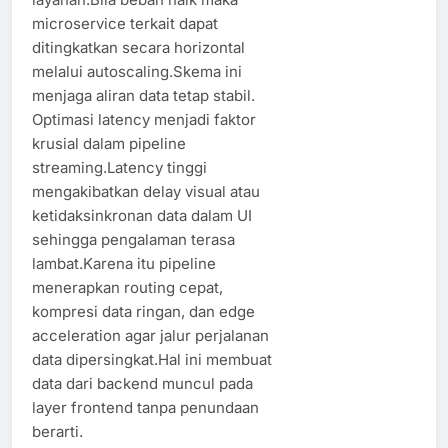
microservice terkait dapat
ditingkatkan secara horizontal
melalui autoscaling.Skema ini
menjaga aliran data tetap stabil.
Optimasi latency menjadi faktor
krusial dalam pipeline
streaming.Latency tinggi
mengakibatkan delay visual atau
ketidaksinkronan data dalam UI
sehingga pengalaman terasa
lambat.Karena itu pipeline
menerapkan routing cepat,
kompresi data ringan, dan edge
acceleration agar jalur perjalanan
data dipersingkat.Hal ini membuat
data dari backend muncul pada
layer frontend tanpa penundaan
berarti.