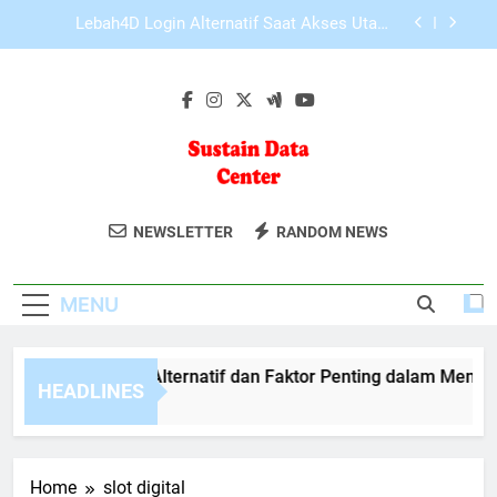
Skip
Panduan Login Edwinslot untuk Pengguna yang
to
Sering Berpindah Perangkat
content
Tips Sebelum Daftar Lebah4D agar Proses Lebih
Lancar dan Aman
EDWINSLOT Link Alternatif dan Faktor Penting
dalam Menjaga Kenyamanan Akses
Lebah4D Login Alternatif Saat Akses Utama
Tidak Tersedia
Sustain Data
Pusat Data Ramah Lingkungan Dengan
Panduan Login Edwinslot untuk Pengguna yang
NEWSLETTER
RANDOM NEWS
Sering Berpindah Perangkat
Center
Teknologi Berkelanjutan Di Sustain Data
Tips Sebelum Daftar Lebah4D agar Proses Lebih
Center. Solusi Cerdas Untuk Bisnis
Lancar dan Aman
MENU
Modern.
WINSLOT Link Alternatif dan Faktor Penting dalam Menjaga 
HEADLINES
onth Ago
Home
slot digital