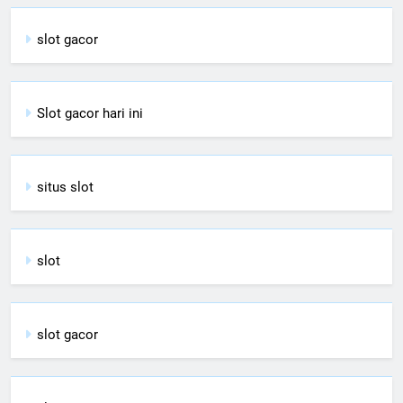
slot gacor
Slot gacor hari ini
situs slot
slot
slot gacor