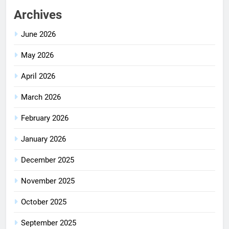
Archives
June 2026
May 2026
April 2026
March 2026
February 2026
January 2026
December 2025
November 2025
October 2025
September 2025