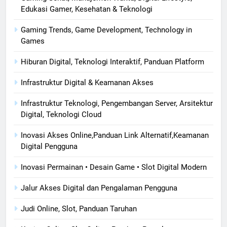
Edukasi Gamer, Kesehatan & Teknologi
Gaming Trends, Game Development, Technology in
Games
Hiburan Digital, Teknologi Interaktif, Panduan Platform
Infrastruktur Digital & Keamanan Akses
Infrastruktur Teknologi, Pengembangan Server, Arsitektur
Digital, Teknologi Cloud
Inovasi Akses Online,Panduan Link Alternatif,Keamanan
Digital Pengguna
Inovasi Permainan • Desain Game • Slot Digital Modern
Jalur Akses Digital dan Pengalaman Pengguna
Judi Online, Slot, Panduan Taruhan