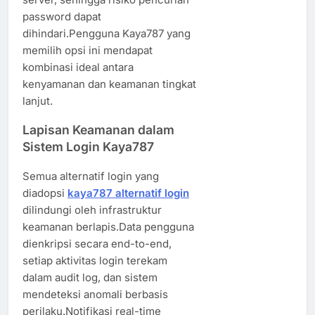
password dapat
dihindari.Pengguna Kaya787 yang
memilih opsi ini mendapat
kombinasi ideal antara
kenyamanan dan keamanan tingkat
lanjut.
Lapisan Keamanan dalam
Sistem Login Kaya787
Semua alternatif login yang
diadopsi
kaya787 alternatif login
dilindungi oleh infrastruktur
keamanan berlapis.Data pengguna
dienkripsi secara end-to-end,
setiap aktivitas login terekam
dalam audit log, dan sistem
mendeteksi anomali berbasis
perilaku.Notifikasi real-time