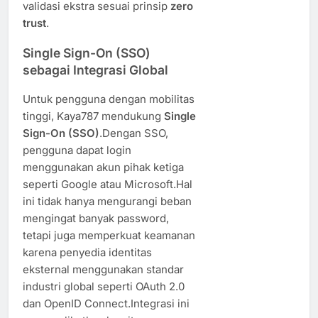
validasi ekstra sesuai prinsip
zero
trust
.
Single Sign-On (SSO)
sebagai Integrasi Global
Untuk pengguna dengan mobilitas
tinggi, Kaya787 mendukung
Single
Sign-On (SSO)
.Dengan SSO,
pengguna dapat login
menggunakan akun pihak ketiga
seperti Google atau Microsoft.Hal
ini tidak hanya mengurangi beban
mengingat banyak password,
tetapi juga memperkuat keamanan
karena penyedia identitas
eksternal menggunakan standar
industri global seperti OAuth 2.0
dan OpenID Connect.Integrasi ini