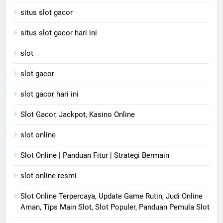
situs slot gacor
situs slot gacor hari ini
slot
slot gacor
slot gacor hari ini
Slot Gacor, Jackpot, Kasino Online
slot online
Slot Online | Panduan Fitur | Strategi Bermain
slot online resmi
Slot Online Terpercaya, Update Game Rutin, Judi Online
Aman, Tips Main Slot, Slot Populer, Panduan Pemula Slot