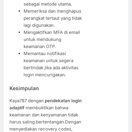
sebagai metode utama.
Memeriksa dan menghapus
perangkat tertaut yang tidak
lagi digunakan.
Mengaktifkan MFA di email
untuk mendukung
keamanan OTP.
Memantau notifikasi
keamanan untuk segera
bertindak jika ada aktivitas
login mencurigakan.
Kesimpulan
Kaya787 dengan
pendekatan login
adaptif
membuktikan bahwa
keamanan dan kenyamanan tidak
harus saling bertentangan.Dengan
menyediakan recovery codes,