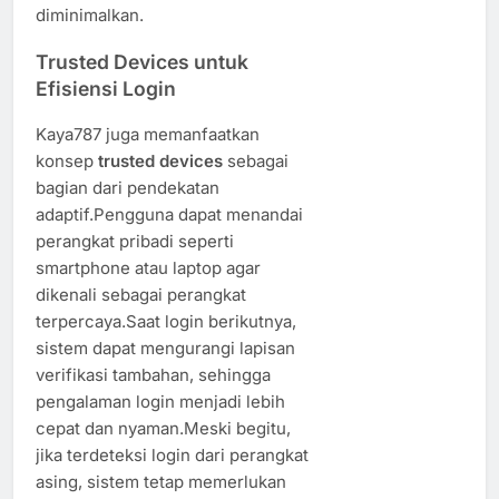
diminimalkan.
Trusted Devices untuk
Efisiensi Login
Kaya787 juga memanfaatkan
konsep
trusted devices
sebagai
bagian dari pendekatan
adaptif.Pengguna dapat menandai
perangkat pribadi seperti
smartphone atau laptop agar
dikenali sebagai perangkat
terpercaya.Saat login berikutnya,
sistem dapat mengurangi lapisan
verifikasi tambahan, sehingga
pengalaman login menjadi lebih
cepat dan nyaman.Meski begitu,
jika terdeteksi login dari perangkat
asing, sistem tetap memerlukan