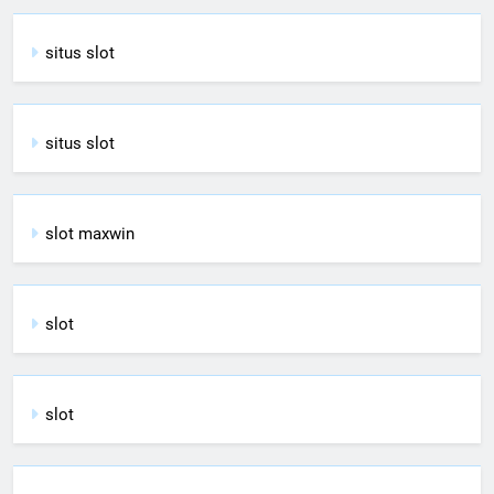
situs slot
situs slot
slot maxwin
slot
slot