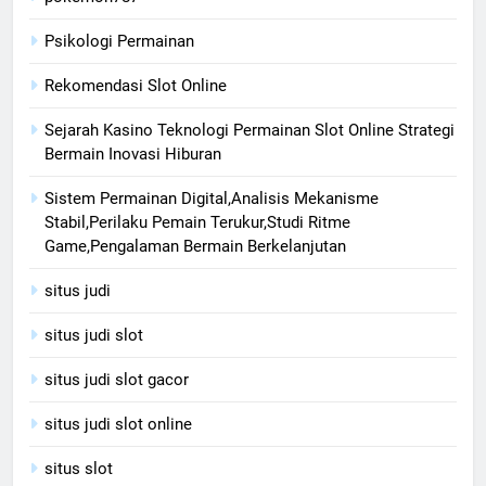
Psikologi Permainan
Rekomendasi Slot Online
Sejarah Kasino Teknologi Permainan Slot Online Strategi
Bermain Inovasi Hiburan
Sistem Permainan Digital,Analisis Mekanisme
Stabil,Perilaku Pemain Terukur,Studi Ritme
Game,Pengalaman Bermain Berkelanjutan
situs judi
situs judi slot
situs judi slot gacor
situs judi slot online
situs slot