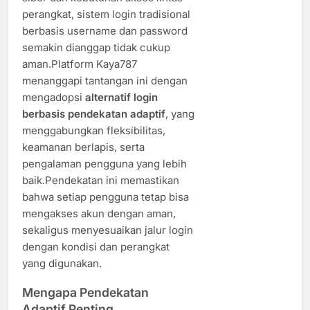
perangkat, sistem login tradisional
berbasis username dan password
semakin dianggap tidak cukup
aman.Platform Kaya787
menanggapi tantangan ini dengan
mengadopsi
alternatif login
berbasis pendekatan adaptif
, yang
menggabungkan fleksibilitas,
keamanan berlapis, serta
pengalaman pengguna yang lebih
baik.Pendekatan ini memastikan
bahwa setiap pengguna tetap bisa
mengakses akun dengan aman,
sekaligus menyesuaikan jalur login
dengan kondisi dan perangkat
yang digunakan.
Mengapa Pendekatan
Adaptif Penting