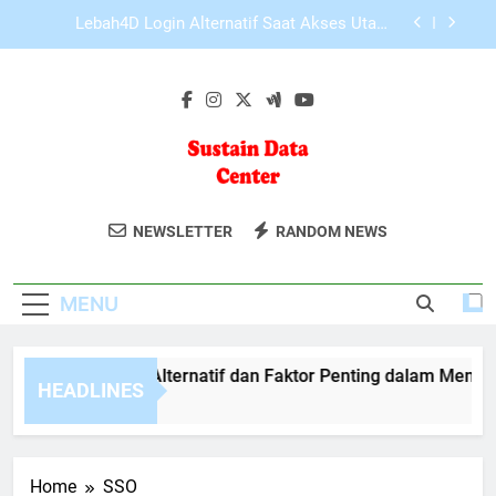
Skip
Panduan Login Edwinslot untuk Pengguna yang
to
Sering Berpindah Perangkat
content
Tips Sebelum Daftar Lebah4D agar Proses Lebih
Lancar dan Aman
EDWINSLOT Link Alternatif dan Faktor Penting
dalam Menjaga Kenyamanan Akses
Lebah4D Login Alternatif Saat Akses Utama
Tidak Tersedia
Sustain Data
Pusat Data Ramah Lingkungan Dengan
Panduan Login Edwinslot untuk Pengguna yang
NEWSLETTER
RANDOM NEWS
Sering Berpindah Perangkat
Center
Teknologi Berkelanjutan Di Sustain Data
Tips Sebelum Daftar Lebah4D agar Proses Lebih
Center. Solusi Cerdas Untuk Bisnis
Lancar dan Aman
MENU
Modern.
WINSLOT Link Alternatif dan Faktor Penting dalam Menjaga
HEADLINES
Month Ago
Home
SSO