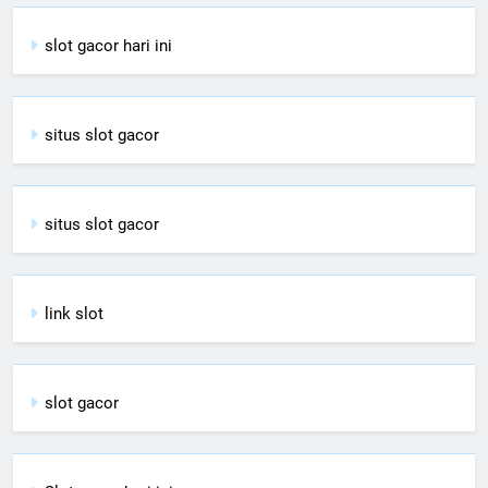
slot gacor hari ini
situs slot gacor
situs slot gacor
link slot
slot gacor