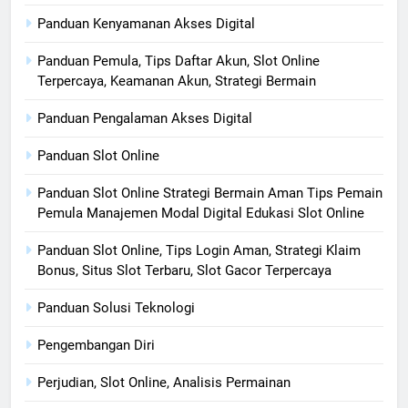
Panduan Kenyamanan Akses Digital
Panduan Pemula, Tips Daftar Akun, Slot Online
Terpercaya, Keamanan Akun, Strategi Bermain
Panduan Pengalaman Akses Digital
Panduan Slot Online
Panduan Slot Online Strategi Bermain Aman Tips Pemain
Pemula Manajemen Modal Digital Edukasi Slot Online
Panduan Slot Online, Tips Login Aman, Strategi Klaim
Bonus, Situs Slot Terbaru, Slot Gacor Terpercaya
Panduan Solusi Teknologi
Pengembangan Diri
Perjudian, Slot Online, Analisis Permainan