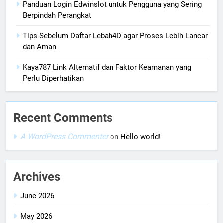
Panduan Login Edwinslot untuk Pengguna yang Sering
Berpindah Perangkat
Tips Sebelum Daftar Lebah4D agar Proses Lebih Lancar
dan Aman
Kaya787 Link Alternatif dan Faktor Keamanan yang
Perlu Diperhatikan
Recent Comments
A WordPress Commenter
on
Hello world!
Archives
June 2026
May 2026