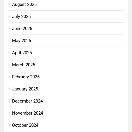
August 2025
July 2025
June 2025
May 2025
April 2025
March 2025
February 2025
January 2025
December 2024
November 2024
October 2024