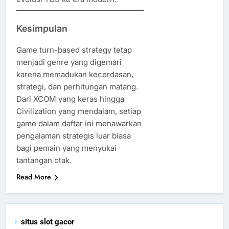
Kesimpulan
Game turn-based strategy tetap
menjadi genre yang digemari
karena memadukan kecerdasan,
strategi, dan perhitungan matang.
Dari XCOM yang keras hingga
Civilization yang mendalam, setiap
game dalam daftar ini menawarkan
pengalaman strategis luar biasa
bagi pemain yang menyukai
tantangan otak.
Read More
situs slot gacor