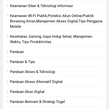
Keamanan Siber & Teknologi Informasi
Keamanan Wi-Fi Publik,Proteksi Akun Online,Praktik
Browsing Aman,Manajemen Akses Digital,Tips Pengguna
Mobile
Kesehatan, Gaming, Gaya Hidup Sehat, Manajemen
Waktu, Tips Produktivitas
Panduan
Panduan & Tips
Panduan Akses & Teknologi
Panduan Akses Alternatif Digital
Panduan Akun Digital
Panduan Bermain & Strategi Togel