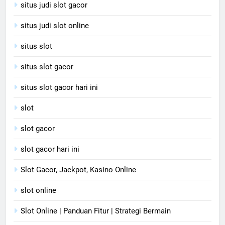
situs judi slot gacor
situs judi slot online
situs slot
situs slot gacor
situs slot gacor hari ini
slot
slot gacor
slot gacor hari ini
Slot Gacor, Jackpot, Kasino Online
slot online
Slot Online | Panduan Fitur | Strategi Bermain