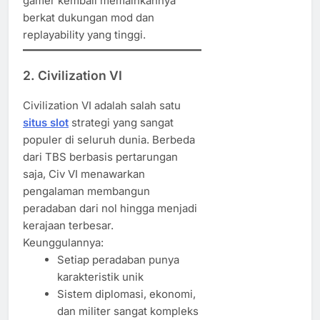
gamer kembali memainkannya
berkat dukungan mod dan
replayability yang tinggi.
2. Civilization VI
Civilization VI adalah salah satu
situs slot
strategi yang sangat
populer di seluruh dunia. Berbeda
dari TBS berbasis pertarungan
saja, Civ VI menawarkan
pengalaman membangun
peradaban dari nol hingga menjadi
kerajaan terbesar.
Keunggulannya:
Setiap peradaban punya
karakteristik unik
Sistem diplomasi, ekonomi,
dan militer sangat kompleks