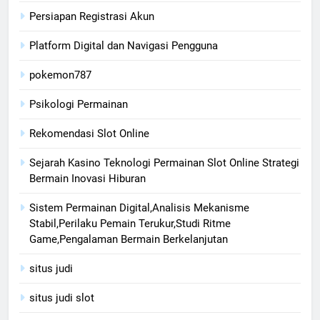
Persiapan Registrasi Akun
Platform Digital dan Navigasi Pengguna
pokemon787
Psikologi Permainan
Rekomendasi Slot Online
Sejarah Kasino Teknologi Permainan Slot Online Strategi
Bermain Inovasi Hiburan
Sistem Permainan Digital,Analisis Mekanisme
Stabil,Perilaku Pemain Terukur,Studi Ritme
Game,Pengalaman Bermain Berkelanjutan
situs judi
situs judi slot