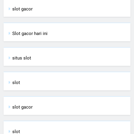
slot gacor
Slot gacor hari ini
situs slot
slot
slot gacor
slot