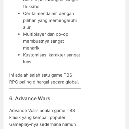
fleksibel
Cerita mendalam dengan
pilihan yang memengaruhi
alur
Multiplayer dan co-op
membuatnya sangat
menarik
Kustomisasi karakter sangat
luas
Ini adalah salah satu game TBS-
RPG paling dihargai secara global.
6. Advance Wars
Advance Wars adalah game TBS
klasik yang kembali populer.
Gameplay-nya sederhana namun