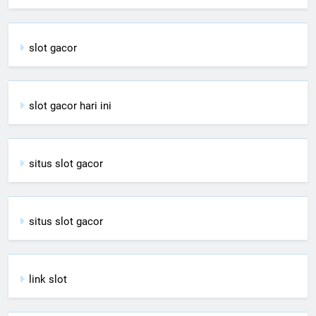
slot gacor
slot gacor hari ini
situs slot gacor
situs slot gacor
link slot