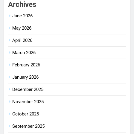
Archives
June 2026
May 2026
April 2026
March 2026
February 2026
January 2026
December 2025
November 2025
October 2025
September 2025