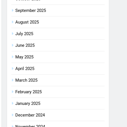
September 2025
August 2025
July 2025
June 2025
May 2025
April 2025
March 2025
February 2025
January 2025
December 2024
November 2024