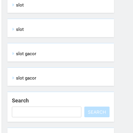
slot
slot
slot gacor
slot gacor
Search
SEARCH