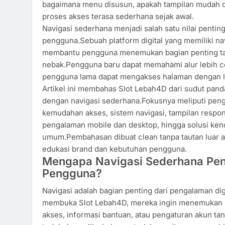
bagaimana menu disusun, apakah tampilan mudah d
proses akses terasa sederhana sejak awal.
Navigasi sederhana menjadi salah satu nilai penti
pengguna.Sebuah platform digital yang memiliki nav
membantu pengguna menemukan bagian penting t
nebak.Pengguna baru dapat memahami alur lebih c
pengguna lama dapat mengakses halaman dengan le
Artikel ini membahas Slot Lebah4D dari sudut panda
dengan navigasi sederhana.Fokusnya meliputi peng
kemudahan akses, sistem navigasi, tampilan respon
pengalaman mobile dan desktop, hingga solusi ken
umum.Pembahasan dibuat clean tanpa tautan luar a
edukasi brand dan kebutuhan pengguna.
Mengapa Navigasi Sederhana Pen
Pengguna?
Navigasi adalah bagian penting dari pengalaman dig
membuka Slot Lebah4D, mereka ingin menemukan 
akses, informasi bantuan, atau pengaturan akun ta