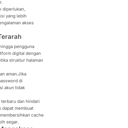
r.
k diperlukan,
si yang lebih
pengalaman akses
Terarah
ehingga pengguna
form digital dengan
etika struktur halaman
gan aman.Jika
password di
si akun tidak
 terbaru dan hindari
ak dapat membuat
t, membersihkan cache
ih segar.