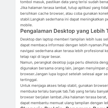
tombol masuk, pastikan data yang terisi sudah bena
Jika halaman terasa lambat, tutup aplikasi yang tida
bersihkan cache browser, atau coba gunakan konek
stabil.Langkah sederhana ini dapat meningkatkan 
mobile.
Pengalaman Desktop yang Lebih 
Desktop dan laptop memberi tampilan lebih luas s
dapat membaca informasi dengan lebih nyaman.Plat
navigasi sederhana akan terasa lebih profesional k
tetap rapi di layar besar.
Namun, perangkat desktop juga perlu dikelola den
digunakan bersama orang lain, jangan menyimpan 
browser.Jangan lupa logout setelah selesai agar se
tertinggal.
Untuk menjaga akses tetap stabil, gunakan browser
membuka terlalu banyak tab.Tab yang terlalu bany
browser berjalan lambat.Jika halaman terasa bera
dapat membantu memuat ulang tampilan dengan leb