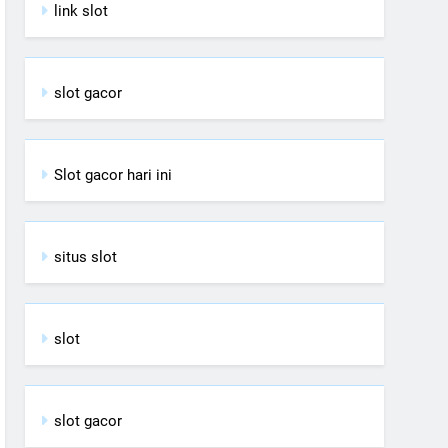
link slot
slot gacor
Slot gacor hari ini
situs slot
slot
slot gacor