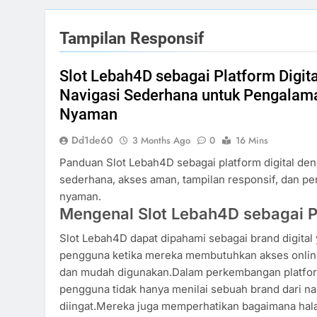
Tampilan Responsif
Slot Lebah4D sebagai Platform Digit
Navigasi Sederhana untuk Pengalam
Nyaman
Dd1de60
3 Months Ago
0
16 Mins
Panduan Slot Lebah4D sebagai platform digital den
sederhana, akses aman, tampilan responsif, dan 
nyaman.
Mengenal Slot Lebah4D sebagai Pl
Slot Lebah4D dapat dipahami sebagai brand digital 
pengguna ketika mereka membutuhkan akses online 
dan mudah digunakan.Dalam perkembangan platform
pengguna tidak hanya menilai sebuah brand dari 
diingat.Mereka juga memperhatikan bagaimana hal