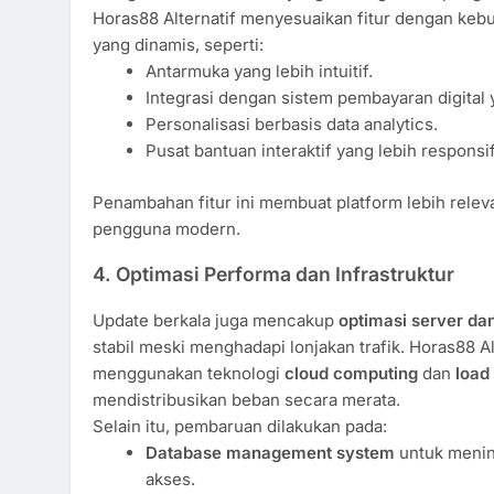
Horas88 Alternatif menyesuaikan fitur dengan kebu
yang dinamis, seperti:
Antarmuka yang lebih intuitif.
Integrasi dengan sistem pembayaran digital y
Personalisasi berbasis data analytics.
Pusat bantuan interaktif yang lebih responsif
Penambahan fitur ini membuat platform lebih rele
pengguna modern.
4. Optimasi Performa dan Infrastruktur
Update berkala juga mencakup
optimasi server dan
stabil meski menghadapi lonjakan trafik. Horas88 Al
menggunakan teknologi
cloud computing
dan
load
mendistribusikan beban secara merata.
Selain itu, pembaruan dilakukan pada:
Database management system
untuk menin
akses.