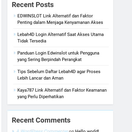
Recent Posts
EDWINSLOT Link Alternatif dan Faktor
Penting dalam Menjaga Kenyamanan Akses
Lebah4D Login Alternatif Saat Akses Utama
Tidak Tersedia
Panduan Login Edwinslot untuk Pengguna
yang Sering Berpindah Perangkat
Tips Sebelum Daftar Lebah4D agar Proses
Lebih Lancar dan Aman
Kaya787 Link Alternatif dan Faktor Keamanan
yang Perlu Diperhatikan
Recent Comments
A WordPress Commenter
on
Hello world!