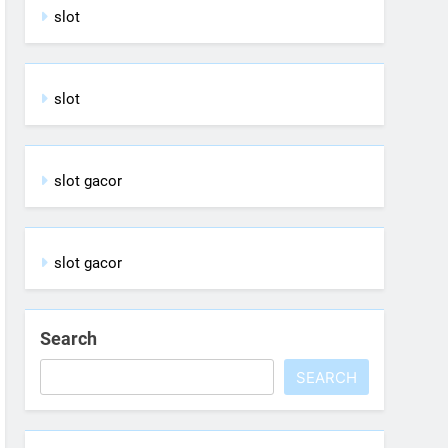
slot
slot
slot gacor
slot gacor
Search
SEARCH