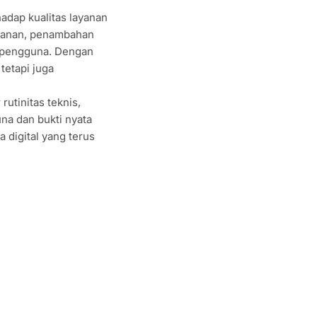
dap kualitas layanan
manan, penambahan
da pengguna. Dengan
 tetapi juga
rutinitas teknis,
na dan bukti nyata
 digital yang terus