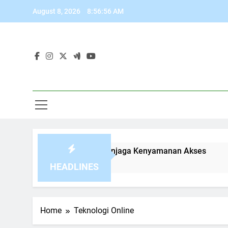
Skip
August 8, 2026
8:56:57 AM
to
content
Sus
Pusat Data
r Penting dalam Menjaga Kenyamanan Akses
Lebah4D Lo
2 Months Ago
HEADLINES
Home
Teknologi Online