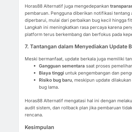
Horas88 Alternatif juga mengedepankan
transpara
pembaruan. Pengguna diberikan notifikasi tentang 
diperbarui, mulai dari perbaikan bug kecil hingga fi
Langkah ini meningkatkan rasa percaya karena pe
platform terus berkembang dan berfokus pada kep
7. Tantangan dalam Menyediakan Update B
Meski bermanfaat, update berkala juga memiliki tan
Gangguan sementara
saat proses pemelihar
Biaya tinggi
untuk pengembangan dan penguji
Risiko bug baru
, meskipun update dilakuka
bug lama.
Horas88 Alternatif mengatasi hal ini dengan mela
audit sistem, dan rollback plan jika pembaruan tidak
rencana.
Kesimpulan