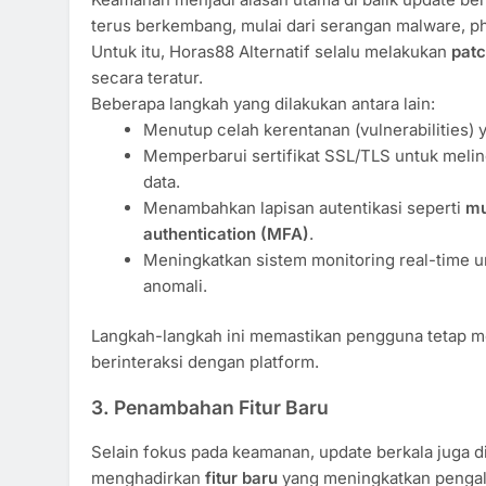
terus berkembang, mulai dari serangan malware, p
Untuk itu, Horas88 Alternatif selalu melakukan
pat
secara teratur.
Beberapa langkah yang dilakukan antara lain:
Menutup celah kerentanan (vulnerabilities) 
Memperbarui sertifikat SSL/TLS untuk meli
data.
Menambahkan lapisan autentikasi seperti
mu
authentication (MFA)
.
Meningkatkan sistem monitoring real-time 
anomali.
Langkah-langkah ini memastikan pengguna tetap 
berinteraksi dengan platform.
3. Penambahan Fitur Baru
Selain fokus pada keamanan, update berkala juga 
menghadirkan
fitur baru
yang meningkatkan penga