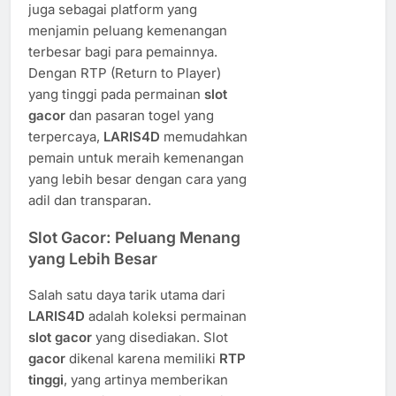
juga sebagai platform yang
menjamin peluang kemenangan
terbesar bagi para pemainnya.
Dengan RTP (Return to Player)
yang tinggi pada permainan
slot
gacor
dan pasaran togel yang
terpercaya,
LARIS4D
memudahkan
pemain untuk meraih kemenangan
yang lebih besar dengan cara yang
adil dan transparan.
Slot Gacor: Peluang Menang
yang Lebih Besar
Salah satu daya tarik utama dari
LARIS4D
adalah koleksi permainan
slot gacor
yang disediakan. Slot
gacor
dikenal karena memiliki
RTP
tinggi
, yang artinya memberikan