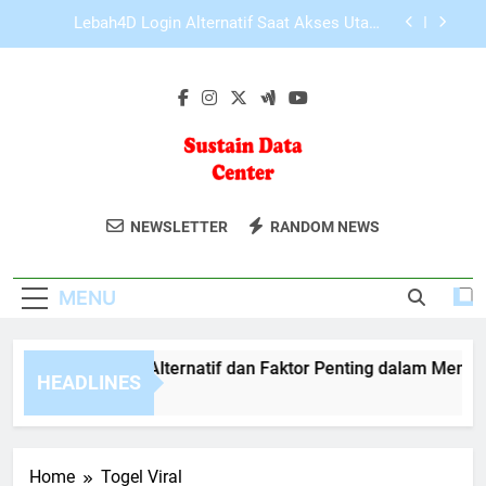
Skip
Panduan Login Edwinslot untuk Pengguna yang
to
Sering Berpindah Perangkat
content
Tips Sebelum Daftar Lebah4D agar Proses Lebih
Lancar dan Aman
EDWINSLOT Link Alternatif dan Faktor Penting
dalam Menjaga Kenyamanan Akses
Lebah4D Login Alternatif Saat Akses Utama
Tidak Tersedia
Sustain Data
Pusat Data Ramah Lingkungan Dengan
Panduan Login Edwinslot untuk Pengguna yang
NEWSLETTER
RANDOM NEWS
Sering Berpindah Perangkat
Center
Teknologi Berkelanjutan Di Sustain Data
Tips Sebelum Daftar Lebah4D agar Proses Lebih
Center. Solusi Cerdas Untuk Bisnis
Lancar dan Aman
MENU
Modern.
WINSLOT Link Alternatif dan Faktor Penting dalam Menjaga
HEADLINES
onths Ago
Home
Togel Viral