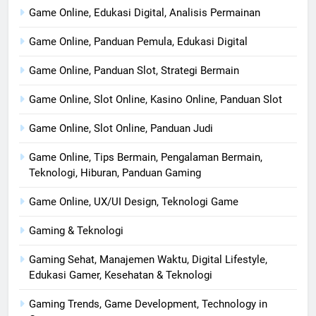
Game Online, Edukasi Digital, Analisis Permainan
Game Online, Panduan Pemula, Edukasi Digital
Game Online, Panduan Slot, Strategi Bermain
Game Online, Slot Online, Kasino Online, Panduan Slot
Game Online, Slot Online, Panduan Judi
Game Online, Tips Bermain, Pengalaman Bermain,
Teknologi, Hiburan, Panduan Gaming
Game Online, UX/UI Design, Teknologi Game
Gaming & Teknologi
Gaming Sehat, Manajemen Waktu, Digital Lifestyle,
Edukasi Gamer, Kesehatan & Teknologi
Gaming Trends, Game Development, Technology in