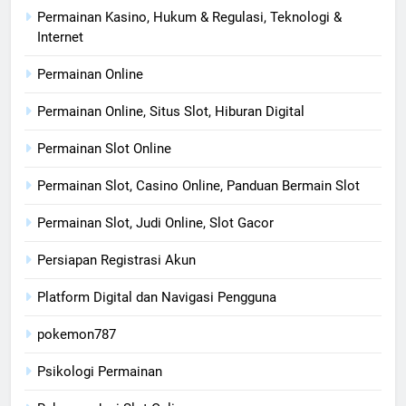
Permainan Kasino, Hukum & Regulasi, Teknologi &
Internet
Permainan Online
Permainan Online, Situs Slot, Hiburan Digital
Permainan Slot Online
Permainan Slot, Casino Online, Panduan Bermain Slot
Permainan Slot, Judi Online, Slot Gacor
Persiapan Registrasi Akun
Platform Digital dan Navigasi Pengguna
pokemon787
Psikologi Permainan