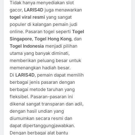
Tidak hanya menyediakan slot
gacor,
LARIS4D
juga menawarkan
togel viral resmi
yang sangat
populer di kalangan pemain judi
online. Pasaran togel seperti
Togel
Singapore
,
Togel Hong Kong
, dan
Togel Indonesia
menjadi pilihan
utama yang banyak diminati,
memberikan peluang besar untuk
memenangkan hadiah besar.
Di
LARIS4D
, pemain dapat memilih
berbagai jenis pasaran dengan
berbagai metode taruhan yang
fleksibel. Pasaran-pasaran ini
dikenal sangat transparan dan adil,
dengan hasil undian yang
diumumkan secara resmi dan
dapat dipertanggungjawabkan.
Dengan berbagai alat bantu