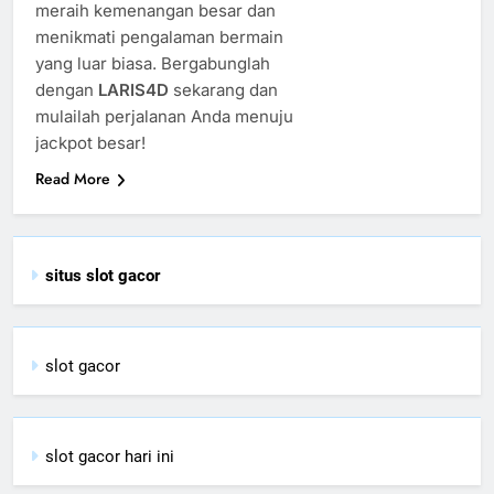
meraih kemenangan besar dan
menikmati pengalaman bermain
yang luar biasa. Bergabunglah
dengan
LARIS4D
sekarang dan
mulailah perjalanan Anda menuju
jackpot besar!
Read More
situs slot gacor
slot gacor
slot gacor hari ini