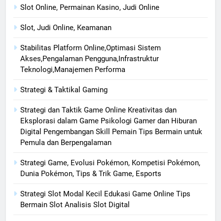
Slot Online, Permainan Kasino, Judi Online
Slot, Judi Online, Keamanan
Stabilitas Platform Online,Optimasi Sistem
Akses,Pengalaman Pengguna,Infrastruktur
Teknologi,Manajemen Performa
Strategi & Taktikal Gaming
Strategi dan Taktik Game Online Kreativitas dan
Eksplorasi dalam Game Psikologi Gamer dan Hiburan
Digital Pengembangan Skill Pemain Tips Bermain untuk
Pemula dan Berpengalaman
Strategi Game, Evolusi Pokémon, Kompetisi Pokémon,
Dunia Pokémon, Tips & Trik Game, Esports
Strategi Slot Modal Kecil Edukasi Game Online Tips
Bermain Slot Analisis Slot Digital