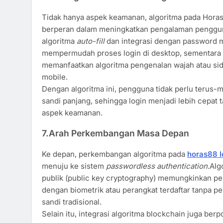
Tidak hanya aspek keamanan, algoritma pada Horas
berperan dalam meningkatkan pengalaman penggun
algoritma
auto-fill
dan integrasi dengan password 
mempermudah proses login di desktop, sementara a
memanfaatkan algoritma pengenalan wajah atau sidik
mobile.
Dengan algoritma ini, pengguna tidak perlu terus-
sandi panjang, sehingga login menjadi lebih cepat
aspek keamanan.
7.Arah Perkembangan Masa Depan
Ke depan, perkembangan algoritma pada
horas88 l
menuju ke sistem
passwordless authentication
.Alg
publik (public key cryptography) memungkinkan p
dengan biometrik atau perangkat terdaftar tanpa pe
sandi tradisional.
Selain itu, integrasi algoritma blockchain juga ber