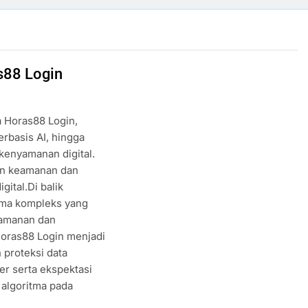
s88 Login
 Horas88 Login,
rbasis AI, hingga
kenyamanan digital.
an keamanan dan
ital.Di balik
itma kompleks yang
eamanan dan
oras88 Login menjadi
 proteksi data
er serta ekspektasi
algoritma pada