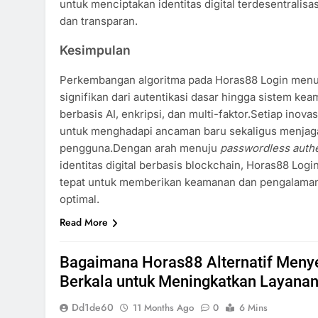
untuk menciptakan identitas digital terdesentralisa
dan transparan.
Kesimpulan
Perkembangan algoritma pada Horas88 Login menu
signifikan dari autentikasi dasar hingga sistem k
berbasis AI, enkripsi, dan multi-faktor.Setiap inova
untuk menghadapi ancaman baru sekaligus menja
pengguna.Dengan arah menuju
passwordless authe
identitas digital berbasis blockchain, Horas88 Login
tepat untuk memberikan keamanan dan pengalaman
optimal.
Read More
Bagaimana Horas88 Alternatif Meny
Berkala untuk Meningkatkan Layana
Dd1de60
11 Months Ago
0
6 Mins