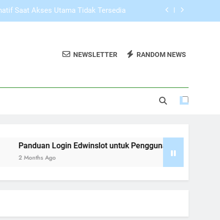
natif Saat Akses Utama Tidak Tersedia
guna yang Sering Berpindah Perangkat
4D agar Proses Lebih Lancar dan Aman
NEWSLETTER
RANDOM NEWS
ting dalam Menjaga Kenyamanan Akses
 Data Center. Solusi Cerdas Untuk Bisnis Modern.
natif Saat Akses Utama Tidak Tersedia
guna yang Sering Berpindah Perangkat
4D agar Proses Lebih Lancar dan Aman
n Login Edwinslot untuk Pengguna yang Sering Berpindah Pe
 Ago