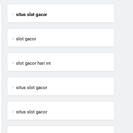
situs slot gacor
slot gacor
slot gacor hari ini
situs slot gacor
situs slot gacor