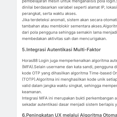
pembelajaran mesin untuk menganalisis pola login.
dinilai berdasarkan variabel seperti alamat IP, lokasi
perangkat, serta waktu akses.
Jika terdeteksi anomali, sistem akan secara otomat
tambahan atau memblokir sementara akses.Algoritm
dari pola pengguna sehingga semakin lama menjadi
membedakan aktivitas sah dan mencurigakan.
5.Integrasi Autentikasi Multi-Faktor
Horas88 Login juga memperkenalkan algoritma auten
(MFA).Selain username dan kata sandi, pengguna 
kode OTP yang dihasilkan algoritma Time-based 
(TOTP).Algoritma ini menghasilkan kode unik setia
valid dalam jangka waktu singkat, sehingga memper
keamanan.
Integrasi MFA ini merupakan bukti perkembangan al
sekadar autentikasi dasar menjadi sistem berlapis 
6.Peningkatan UX melalui Algoritma Otoma