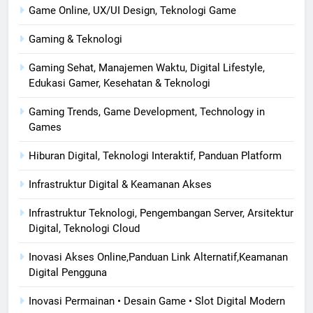
Game Online, UX/UI Design, Teknologi Game
Gaming & Teknologi
Gaming Sehat, Manajemen Waktu, Digital Lifestyle,
Edukasi Gamer, Kesehatan & Teknologi
Gaming Trends, Game Development, Technology in
Games
Hiburan Digital, Teknologi Interaktif, Panduan Platform
Infrastruktur Digital & Keamanan Akses
Infrastruktur Teknologi, Pengembangan Server, Arsitektur
Digital, Teknologi Cloud
Inovasi Akses Online,Panduan Link Alternatif,Keamanan
Digital Pengguna
Inovasi Permainan • Desain Game • Slot Digital Modern