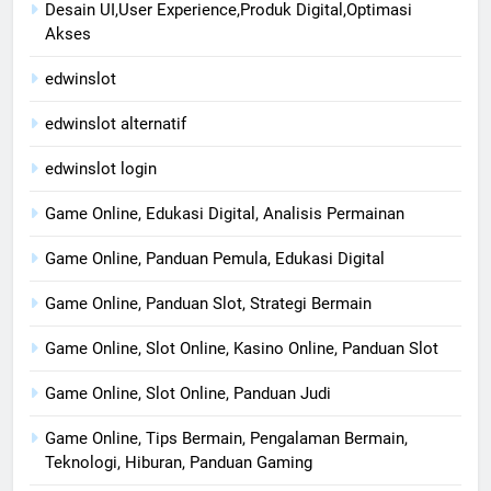
Desain UI,User Experience,Produk Digital,Optimasi
Akses
edwinslot
edwinslot alternatif
edwinslot login
Game Online, Edukasi Digital, Analisis Permainan
Game Online, Panduan Pemula, Edukasi Digital
Game Online, Panduan Slot, Strategi Bermain
Game Online, Slot Online, Kasino Online, Panduan Slot
Game Online, Slot Online, Panduan Judi
Game Online, Tips Bermain, Pengalaman Bermain,
Teknologi, Hiburan, Panduan Gaming