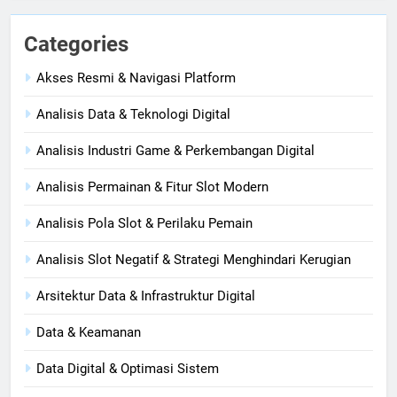
Categories
Akses Resmi & Navigasi Platform
Analisis Data & Teknologi Digital
Analisis Industri Game & Perkembangan Digital
Analisis Permainan & Fitur Slot Modern
Analisis Pola Slot & Perilaku Pemain
Analisis Slot Negatif & Strategi Menghindari Kerugian
Arsitektur Data & Infrastruktur Digital
Data & Keamanan
Data Digital & Optimasi Sistem