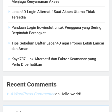
Menjaga Kenyamanan Akses
Lebah4D Login Alternatif Saat Akses Utama Tidak
Tersedia
Panduan Login Edwinslot untuk Pengguna yang Sering
Berpindah Perangkat
Tips Sebelum Daftar Lebah4D agar Proses Lebih Lancar
dan Aman
Kaya787 Link Alternatif dan Faktor Keamanan yang
Perlu Diperhatikan
Recent Comments
A WordPress Commenter
on
Hello world!