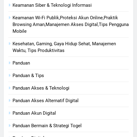
Keamanan Siber & Teknologi Informasi
Keamanan Wi-Fi Publik,Proteksi Akun Online,Praktik
Browsing Aman,Manajemen Akses Digital,Tips Pengguna
Mobile
Kesehatan, Gaming, Gaya Hidup Sehat, Manajemen
Waktu, Tips Produktivitas
Panduan
Panduan & Tips
Panduan Akses & Teknologi
Panduan Akses Alternatif Digital
Panduan Akun Digital
Panduan Bermain & Strategi Togel