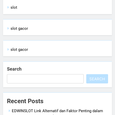
slot
slot gacor
slot gacor
Search
SEARCH
Recent Posts
EDWINSLOT Link Alternatif dan Faktor Penting dalam