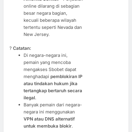
online dilarang di sebagian
besar negara bagian,
kecuali beberapa wilayah
tertentu seperti Nevada dan
New Jersey.
?
Catatan:
Di negara-negara ini,
pemain yang mencoba
mengakses Sbobet dapat
menghadapi
pemblokiran IP
atau tindakan hukum jika
tertangkap bertaruh secara
ilegal
.
Banyak pemain dari negara-
negara ini menggunakan
VPN atau DNS alternatif
untuk membuka blokir
.