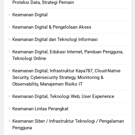
Proteksi Data, Strategi Pemain
Keamanan Digital
Keamanan Digital & Pengelolaan Akses
Keamanan Digital dan Teknologi Informasi
Keamanan Digital, Edukasi Internet, Panduan Pengguna,
Teknologi Online
Keamanan Digital, Infrastruktur Kaya787, Cloud-Native
Security, Cybersecurity Strategy, Monitoring &
Observability, Manajemen Risiko IT
Keamanan Digital, Teknologi Web, User Experience
Keamanan Lintas Perangkat
Keamanan Siber / Infrastruktur Teknologi / Pengalaman
Pengguna