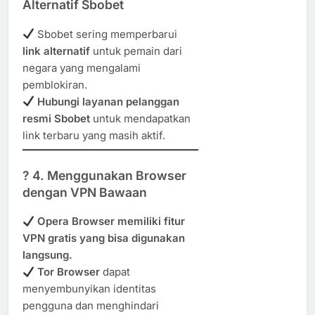
Alternatif Sbobet
Sbobet sering memperbarui
link alternatif
untuk pemain dari
negara yang mengalami
pemblokiran.
Hubungi layanan pelanggan
resmi Sbobet
untuk mendapatkan
link terbaru yang masih aktif.
? 4. Menggunakan Browser
dengan VPN Bawaan
Opera Browser memiliki fitur
VPN gratis yang bisa digunakan
langsung.
Tor Browser
dapat
menyembunyikan identitas
pengguna dan menghindari