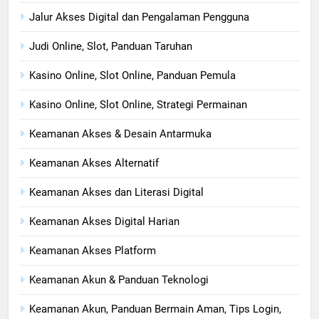
Jalur Akses Digital dan Pengalaman Pengguna
Judi Online, Slot, Panduan Taruhan
Kasino Online, Slot Online, Panduan Pemula
Kasino Online, Slot Online, Strategi Permainan
Keamanan Akses & Desain Antarmuka
Keamanan Akses Alternatif
Keamanan Akses dan Literasi Digital
Keamanan Akses Digital Harian
Keamanan Akses Platform
Keamanan Akun & Panduan Teknologi
Keamanan Akun, Panduan Bermain Aman, Tips Login,