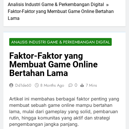
Analisis Industri Game & Perkembangan Digital
Faktor-Faktor yang Membuat Game Online Bertahan
Lama
ANALISIS INDUSTRI GAME & PERKEMBANGAN DIGITAL
Faktor-Faktor yang
Membuat Game Online
Bertahan Lama
0
Dd1de60
8 Months Ago
7 Mins
Artikel ini membahas berbagai faktor penting yang
membuat sebuah game online mampu bertahan
lama, mulai dari gameplay yang solid, pembaruan
rutin, hingga komunitas yang aktif dan strategi
pengembangan jangka panjang.