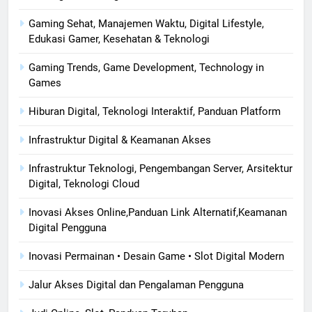
Gaming Sehat, Manajemen Waktu, Digital Lifestyle,
Edukasi Gamer, Kesehatan & Teknologi
Gaming Trends, Game Development, Technology in
Games
Hiburan Digital, Teknologi Interaktif, Panduan Platform
Infrastruktur Digital & Keamanan Akses
Infrastruktur Teknologi, Pengembangan Server, Arsitektur
Digital, Teknologi Cloud
Inovasi Akses Online,Panduan Link Alternatif,Keamanan
Digital Pengguna
Inovasi Permainan • Desain Game • Slot Digital Modern
Jalur Akses Digital dan Pengalaman Pengguna