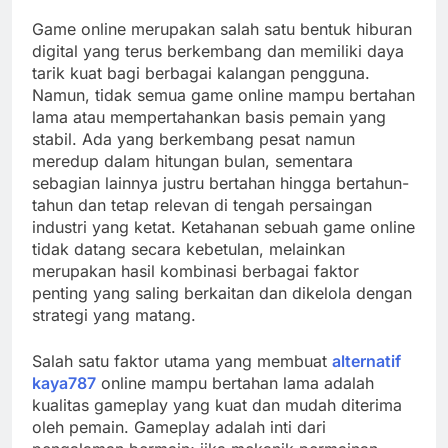
Game online merupakan salah satu bentuk hiburan
digital yang terus berkembang dan memiliki daya
tarik kuat bagi berbagai kalangan pengguna.
Namun, tidak semua game online mampu bertahan
lama atau mempertahankan basis pemain yang
stabil. Ada yang berkembang pesat namun
meredup dalam hitungan bulan, sementara
sebagian lainnya justru bertahan hingga bertahun-
tahun dan tetap relevan di tengah persaingan
industri yang ketat. Ketahanan sebuah game online
tidak datang secara kebetulan, melainkan
merupakan hasil kombinasi berbagai faktor
penting yang saling berkaitan dan dikelola dengan
strategi yang matang.
Salah satu faktor utama yang membuat
alternatif
kaya787
online mampu bertahan lama adalah
kualitas gameplay yang kuat dan mudah diterima
oleh pemain. Gameplay adalah inti dari