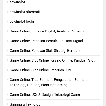
edwinslot
edwinslot alternatif
edwinslot login
Game Online, Edukasi Digital, Analisis Permainan
Game Online, Panduan Pemula, Edukasi Digital
Game Online, Panduan Slot, Strategi Bermain
Game Online, Slot Online, Kasino Online, Panduan Slot
Game Online, Slot Online, Panduan Judi
Game Online, Tips Bermain, Pengalaman Bermain,
Teknologi, Hiburan, Panduan Gaming
Game Online, UX/UI Design, Teknologi Game
Gaming & Teknologi