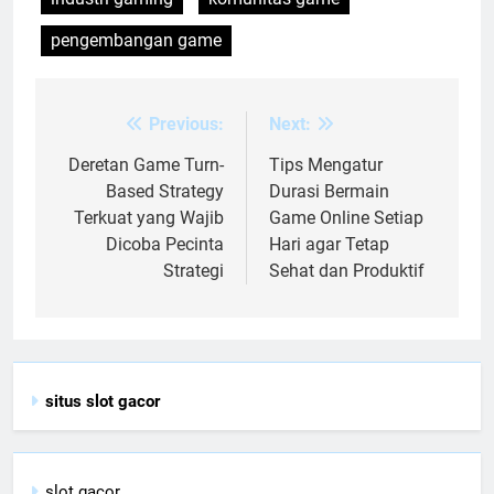
pengembangan game
Previous:
Next:
Post
navigation
Deretan Game Turn-
Tips Mengatur
Based Strategy
Durasi Bermain
Terkuat yang Wajib
Game Online Setiap
Dicoba Pecinta
Hari agar Tetap
Strategi
Sehat dan Produktif
situs slot gacor
slot gacor