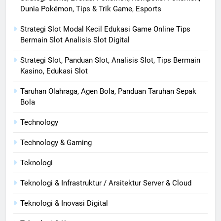
Dunia Pokémon, Tips & Trik Game, Esports
Strategi Slot Modal Kecil Edukasi Game Online Tips
Bermain Slot Analisis Slot Digital
Strategi Slot, Panduan Slot, Analisis Slot, Tips Bermain
Kasino, Edukasi Slot
Taruhan Olahraga, Agen Bola, Panduan Taruhan Sepak
Bola
Technology
Technology & Gaming
Teknologi
Teknologi & Infrastruktur / Arsitektur Server & Cloud
Teknologi & Inovasi Digital