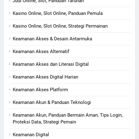
Judi Online, Slot, Panduan Taruhan
Kasino Online, Slot Online, Panduan Pemula
Kasino Online, Slot Online, Strategi Permainan
Keamanan Akses & Desain Antarmuka
Keamanan Akses Alternatif
Keamanan Akses dan Literasi Digital
Keamanan Akses Digital Harian
Keamanan Akses Platform
Keamanan Akun & Panduan Teknologi
Keamanan Akun, Panduan Bermain Aman, Tips Login,
Proteksi Data, Strategi Pemain
Keamanan Digital