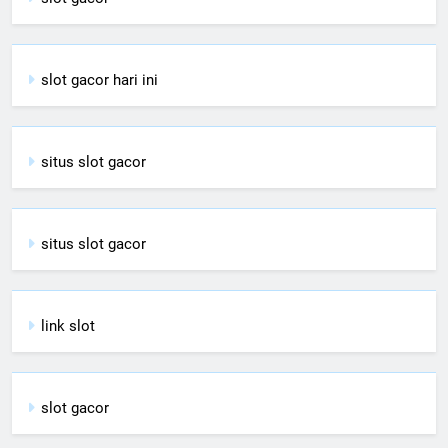
slot gacor hari ini
situs slot gacor
situs slot gacor
link slot
slot gacor