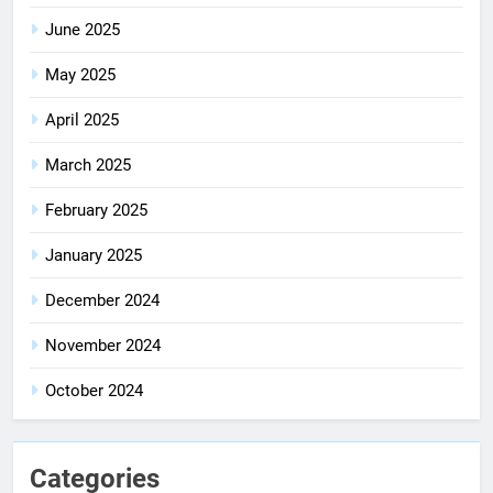
June 2025
May 2025
April 2025
March 2025
February 2025
January 2025
December 2024
November 2024
October 2024
Categories