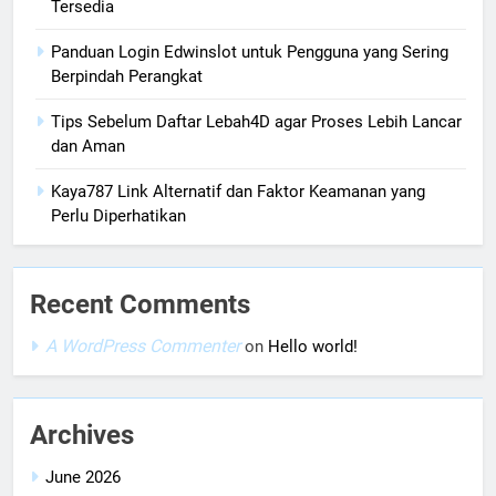
Tersedia
Panduan Login Edwinslot untuk Pengguna yang Sering
Berpindah Perangkat
Tips Sebelum Daftar Lebah4D agar Proses Lebih Lancar
dan Aman
Kaya787 Link Alternatif dan Faktor Keamanan yang
Perlu Diperhatikan
Recent Comments
A WordPress Commenter
on
Hello world!
Archives
June 2026