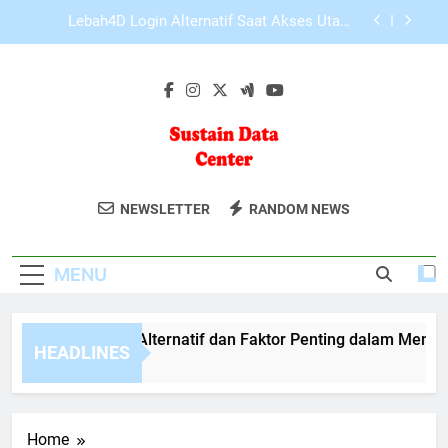
Skip
Panduan Login Edwinslot untuk Pengguna yang
to
Sering Berpindah Perangkat
content
Tips Sebelum Daftar Lebah4D agar Proses Lebih
Lancar dan Aman
EDWINSLOT Link Alternatif dan Faktor Penting
dalam Menjaga Kenyamanan Akses
Lebah4D Login Alternatif Saat Akses Utama
Tidak Tersedia
Sustain Data
Pusat Data Ramah Lingkungan Dengan
Panduan Login Edwinslot untuk Pengguna yang
NEWSLETTER
RANDOM NEWS
Sering Berpindah Perangkat
Center
Teknologi Berkelanjutan Di Sustain Data
Tips Sebelum Daftar Lebah4D agar Proses Lebih
Center. Solusi Cerdas Untuk Bisnis
Lancar dan Aman
MENU
Modern.
WINSLOT Link Alternatif dan Faktor Penting dalam Menjaga
HEADLINES
Month Ago
Home