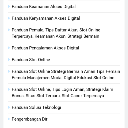
Panduan Keamanan Akses Digital
Panduan Kenyamanan Akses Digital
Panduan Pemula, Tips Daftar Akun, Slot Online
Terpercaya, Keamanan Akun, Strategi Bermain
Panduan Pengalaman Akses Digital
Panduan Slot Online
Panduan Slot Online Strategi Bermain Aman Tips Pemain
Pemula Manajemen Modal Digital Edukasi Slot Online
Panduan Slot Online, Tips Login Aman, Strategi Klaim
Bonus, Situs Slot Terbaru, Slot Gacor Terpercaya
Panduan Solusi Teknologi
Pengembangan Diri