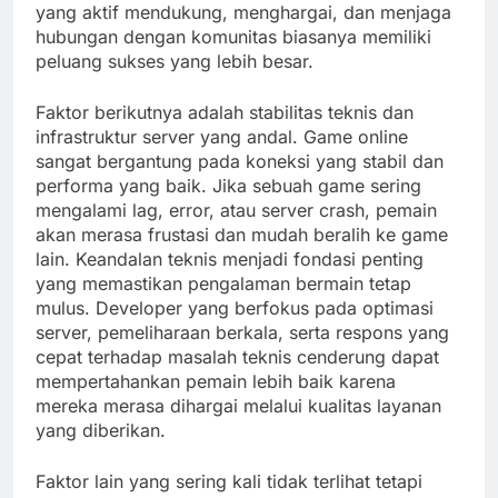
yang aktif mendukung, menghargai, dan menjaga
hubungan dengan komunitas biasanya memiliki
peluang sukses yang lebih besar.
Faktor berikutnya adalah stabilitas teknis dan
infrastruktur server yang andal. Game online
sangat bergantung pada koneksi yang stabil dan
performa yang baik. Jika sebuah game sering
mengalami lag, error, atau server crash, pemain
akan merasa frustasi dan mudah beralih ke game
lain. Keandalan teknis menjadi fondasi penting
yang memastikan pengalaman bermain tetap
mulus. Developer yang berfokus pada optimasi
server, pemeliharaan berkala, serta respons yang
cepat terhadap masalah teknis cenderung dapat
mempertahankan pemain lebih baik karena
mereka merasa dihargai melalui kualitas layanan
yang diberikan.
Faktor lain yang sering kali tidak terlihat tetapi