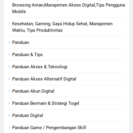
Browsing Aman,Manajemen Akses Digital,Tips Pengguna
Mobile
Kesehatan, Gaming, Gaya Hidup Sehat, Manajemen
Waktu, Tips Produktivitas
Panduan
Panduan & Tips
Panduan Akses & Teknologi
Panduan Akses Alternatif Digital
Panduan Akun Digital
Panduan Bermain & Strategi Togel
Panduan Digital
Panduan Game / Pengembangan Skill