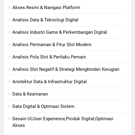
Akses Resmi & Navigasi Platform
Analisis Data & Teknologi Digital
Analisis Industri Game & Perkembangan Digital
Analisis Permainan & Fitur Slot Modern
Analisis Pola Slot & Perilaku Pemain
Analisis Slot Negatif & Strategi Menghindari Kerugian
Arsitektur Data & Infrastruktur Digital
Data & Keamanan
Data Digital & Optimasi Sistem
Desain UI,User Experience,Produk Digital,Optimasi
Akses