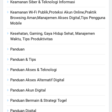
Keamanan Siber & Teknologi Informasi
Keamanan Wi-Fi Publik,Proteksi Akun Online,Praktik
Browsing Aman,Manajemen Akses Digital,Tips Pengguna
Mobile
Kesehatan, Gaming, Gaya Hidup Sehat, Manajemen
Waktu, Tips Produktivitas
Panduan
Panduan & Tips
Panduan Akses & Teknologi
Panduan Akses Alternatif Digital
Panduan Akun Digital
Panduan Bermain & Strategi Togel
Panduan Digital