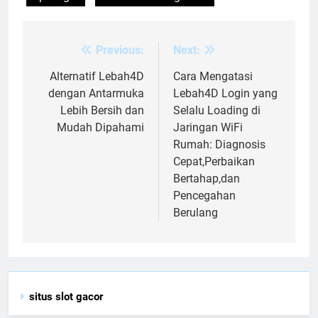
Previous:
Next:
Post
navigation
Alternatif Lebah4D
Cara Mengatasi
dengan Antarmuka
Lebah4D Login yang
Lebih Bersih dan
Selalu Loading di
Mudah Dipahami
Jaringan WiFi
Rumah: Diagnosis
Cepat,Perbaikan
Bertahap,dan
Pencegahan
Berulang
situs slot gacor