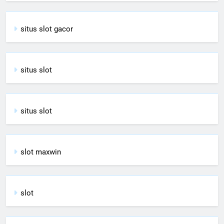
situs slot gacor
situs slot
situs slot
slot maxwin
slot