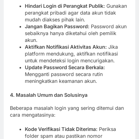
Hindari Login di Perangkat Publik:
Gunakan
perangkat pribadi agar data akun tidak
mudah diakses pihak lain.
Jangan Bagikan Password:
Password akun
sebaiknya hanya diketahui oleh pemilik
akun.
Aktifkan Notifikasi Aktivitas Akun:
Jika
platform mendukung, aktifkan notifikasi
untuk mendeteksi login mencurigakan.
Update Password Secara Berkala:
Mengganti password secara rutin
meningkatkan keamanan akun.
4. Masalah Umum dan Solusinya
Beberapa masalah login yang sering ditemui dan
cara mengatasinya:
Kode Verifikasi Tidak Diterima:
Periksa
folder spam atau pastikan nomor