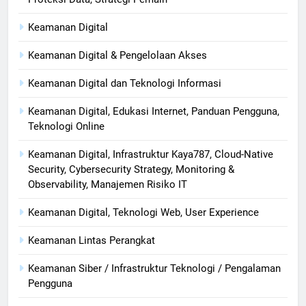
Keamanan Digital
Keamanan Digital & Pengelolaan Akses
Keamanan Digital dan Teknologi Informasi
Keamanan Digital, Edukasi Internet, Panduan Pengguna,
Teknologi Online
Keamanan Digital, Infrastruktur Kaya787, Cloud-Native
Security, Cybersecurity Strategy, Monitoring &
Observability, Manajemen Risiko IT
Keamanan Digital, Teknologi Web, User Experience
Keamanan Lintas Perangkat
Keamanan Siber / Infrastruktur Teknologi / Pengalaman
Pengguna