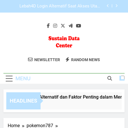
Skip
Panduan Login Edwinslot untuk Pengguna yang
to
Sering Berpindah Perangkat
content
Tips Sebelum Daftar Lebah4D agar Proses Lebih
Lancar dan Aman
EDWINSLOT Link Alternatif dan Faktor Penting
dalam Menjaga Kenyamanan Akses
Lebah4D Login Alternatif Saat Akses Utama
Tidak Tersedia
Sustain Data
Pusat Data Ramah Lingkungan Dengan
Panduan Login Edwinslot untuk Pengguna yang
NEWSLETTER
RANDOM NEWS
Sering Berpindah Perangkat
Center
Teknologi Berkelanjutan Di Sustain Data
Tips Sebelum Daftar Lebah4D agar Proses Lebih
Center. Solusi Cerdas Untuk Bisnis
Lancar dan Aman
MENU
Modern.
WINSLOT Link Alternatif dan Faktor Penting dalam Menjaga
HEADLINES
Month Ago
Home
pokemon787