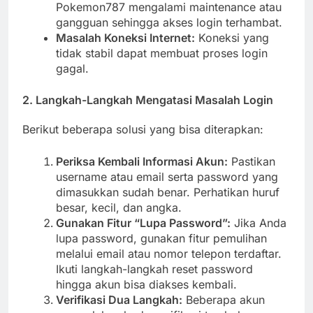
Pokemon787 mengalami maintenance atau
gangguan sehingga akses login terhambat.
Masalah Koneksi Internet:
Koneksi yang
tidak stabil dapat membuat proses login
gagal.
2. Langkah-Langkah Mengatasi Masalah Login
Berikut beberapa solusi yang bisa diterapkan:
Periksa Kembali Informasi Akun:
Pastikan
username atau email serta password yang
dimasukkan sudah benar. Perhatikan huruf
besar, kecil, dan angka.
Gunakan Fitur “Lupa Password”:
Jika Anda
lupa password, gunakan fitur pemulihan
melalui email atau nomor telepon terdaftar.
Ikuti langkah-langkah reset password
hingga akun bisa diakses kembali.
Verifikasi Dua Langkah:
Beberapa akun