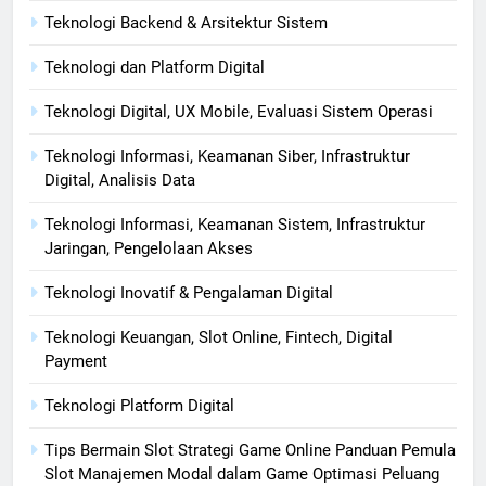
Teknologi Backend & Arsitektur Sistem
Teknologi dan Platform Digital
Teknologi Digital, UX Mobile, Evaluasi Sistem Operasi
Teknologi Informasi, Keamanan Siber, Infrastruktur
Digital, Analisis Data
Teknologi Informasi, Keamanan Sistem, Infrastruktur
Jaringan, Pengelolaan Akses
Teknologi Inovatif & Pengalaman Digital
Teknologi Keuangan, Slot Online, Fintech, Digital
Payment
Teknologi Platform Digital
Tips Bermain Slot Strategi Game Online Panduan Pemula
Slot Manajemen Modal dalam Game Optimasi Peluang