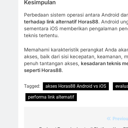
Kesimpulan
Perbedaan sistem operasi antara Android d
terhadap link alternatif Horas88
. Android ung
sementara iOS memberikan pengalaman peng
teknis tertentu.
Memahami karakteristik perangkat Anda a
akses, baik dari sisi kecepatan, keamanan, 
penuh tantangan akses,
kesadaran teknis m
seperti Horas88
.
Tagged:
akses Horas88 Android vs iOS
evalu
performa link alternatif
Previou
Post