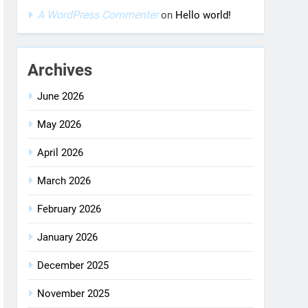
A WordPress Commenter
on
Hello world!
Archives
June 2026
May 2026
April 2026
March 2026
February 2026
January 2026
December 2025
November 2025