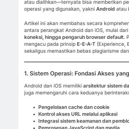
atau dialihkan—ternyata bisa memberikan pe
operasi yang digunakan, yakni
Android
atau
Artikel ini akan membahas secara komprehen
antara perangkat Android dan iOS, mulai dar
koneksi, hingga pengaruh browser default
. 
mengacu pada prinsip
E-E-A-T
(Experience, E
sekaligus memastikan bebas plagiarisme dan l
1. Sistem Operasi: Fondasi Akses yan
Android dan iOS memiliki
arsitektur sistem d
juga memengaruhi cara keduanya berinteraks
Pengelolaan cache dan cookie
Kontrol akses URL melalui aplikasi
Integrasi sistem keamanan dan pemblo
Pemrosesan JavaScript dan media