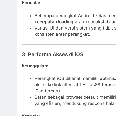
Kendala:
Beberapa perangkat Android kelas m
kecepatan loading
atau ketidakstabila
Variasi UI dan versi sistem yang tida
konsisten antar perangkat.
3. Performa Akses di iOS
Keunggulan:
Perangkat iOS dikenal memiliki
optimis
akses ke link alternatif Horas88 teras
iPad terbaru.
Safari sebagai browser default memilik
yang efisien, mendukung respons hala