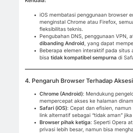
Kendala:
iOS membatasi penggunaan browser en
menginstal Chrome atau Firefox, semu
fleksibilitas teknis.
Pengubahan DNS, penggunaan VPN, ata
dibanding Android
, yang dapat memper
Beberapa elemen interaktif pada situs
bisa
tidak kompatibel sempurna
di Safa
4. Pengaruh Browser Terhadap Aksesib
Chrome (Android)
: Mendukung pengelo
mempercepat akses ke halaman dinam
Safari (iOS)
: Cepat dan efisien, namu
link alternatif sebagai “tidak aman” jik
Browser pihak ketiga
: Seperti Opera 
privasi lebih besar, namun bisa meng