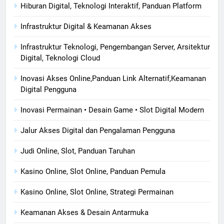
Hiburan Digital, Teknologi Interaktif, Panduan Platform
Infrastruktur Digital & Keamanan Akses
Infrastruktur Teknologi, Pengembangan Server, Arsitektur
Digital, Teknologi Cloud
Inovasi Akses Online,Panduan Link Alternatif,Keamanan
Digital Pengguna
Inovasi Permainan • Desain Game • Slot Digital Modern
Jalur Akses Digital dan Pengalaman Pengguna
Judi Online, Slot, Panduan Taruhan
Kasino Online, Slot Online, Panduan Pemula
Kasino Online, Slot Online, Strategi Permainan
Keamanan Akses & Desain Antarmuka