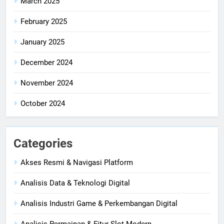
March 2025
February 2025
January 2025
December 2024
November 2024
October 2024
Categories
Akses Resmi & Navigasi Platform
Analisis Data & Teknologi Digital
Analisis Industri Game & Perkembangan Digital
Analisis Permainan & Fitur Slot Modern