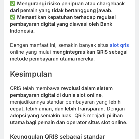
Mengurangi risiko penipuan atau chargeback
dari pemain yang tidak bertanggung jawab.
Memastikan kepatuhan terhadap regulasi
pembayaran digital yang diawasi oleh Bank
Indonesia.
Dengan manfaat ini, semakin banyak situs
slot qris
online yang mulai
mengintegrasikan QRIS sebagai
metode pembayaran utama mereka
.
Kesimpulan
QRIS telah membawa
revolusi dalam sistem
pembayaran digital di dunia slot online
,
menjadikannya standar pembayaran yang
lebih
cepat, lebih aman, dan lebih transparan
. Dengan
adopsi yang semakin luas
, QRIS menjadi
pilihan
utama bagi pemain dan operator situs slot online
.
Keunggulan QRIS sebagai standar