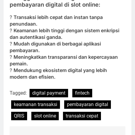
pembayaran digital di slot online:
?
Transaksi lebih cepat dan instan tanpa
penundaan.
?
Keamanan lebih tinggi dengan sistem enkripsi
dan autentikasi ganda.
?
Mudah digunakan di berbagai aplikasi
pembayaran.
?
Meningkatkan transparansi dan kepercayaan
pemain.
?
Mendukung ekosistem digital yang lebih
modern dan efisien.
Tagged:
digital payment
fintech
keamanan transaksi
pembayaran digital
QRIS
slot online
transaksi cepat