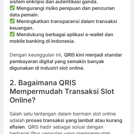
sistem enkripsi dan autentikasi ganda.
Mengurangi risiko penipuan dan pencurian
data pemain.
Meningkatkan transparansi dalam transaksi
keuangan.
Mendukung berbagai aplikasi e-wallet dan
mobile banking di Indonesia.
Dengan keunggulan ini,
QRIS kini menjadi standar
pembayaran digital yang semakin banyak
digunakan di industri slot online
.
2. Bagaimana QRIS
Mempermudah Transaksi Slot
Online?
Salah satu tantangan dalam bermain slot online
adalah
proses transaksi yang lambat atau kurang
efisien
. QRIS hadir sebagai solusi dengan
berbagai fitur unggulan yang mempermudah