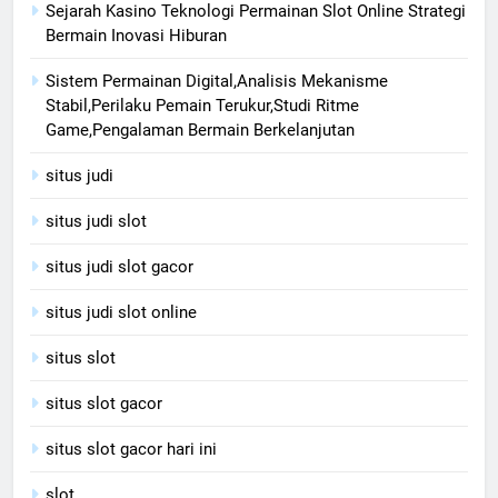
Sejarah Kasino Teknologi Permainan Slot Online Strategi
Bermain Inovasi Hiburan
Sistem Permainan Digital,Analisis Mekanisme
Stabil,Perilaku Pemain Terukur,Studi Ritme
Game,Pengalaman Bermain Berkelanjutan
situs judi
situs judi slot
situs judi slot gacor
situs judi slot online
situs slot
situs slot gacor
situs slot gacor hari ini
slot