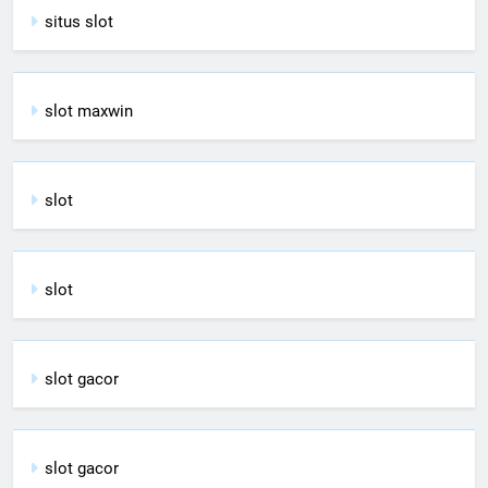
situs slot
slot maxwin
slot
slot
slot gacor
slot gacor