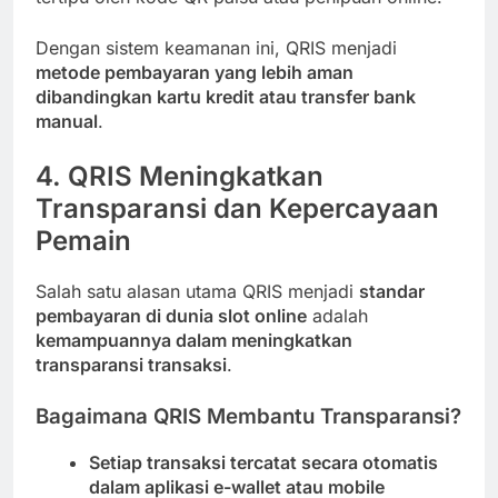
Dengan sistem keamanan ini, QRIS menjadi
metode pembayaran yang lebih aman
dibandingkan kartu kredit atau transfer bank
manual
.
4. QRIS Meningkatkan
Transparansi dan Kepercayaan
Pemain
Salah satu alasan utama QRIS menjadi
standar
pembayaran di dunia slot online
adalah
kemampuannya dalam meningkatkan
transparansi transaksi
.
Bagaimana QRIS Membantu Transparansi?
Setiap transaksi tercatat secara otomatis
dalam aplikasi e-wallet atau mobile