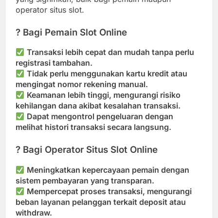
operator situs slot.
? Bagi Pemain Slot Online
Transaksi lebih cepat dan mudah tanpa perlu
registrasi tambahan.
Tidak perlu menggunakan kartu kredit atau
mengingat nomor rekening manual.
Keamanan lebih tinggi, mengurangi risiko
kehilangan dana akibat kesalahan transaksi.
Dapat mengontrol pengeluaran dengan
melihat histori transaksi secara langsung.
? Bagi Operator Situs Slot Online
Meningkatkan kepercayaan pemain dengan
sistem pembayaran yang transparan.
Mempercepat proses transaksi, mengurangi
beban layanan pelanggan terkait deposit atau
withdraw.