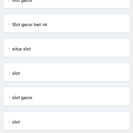
slot gacor
Slot gacor hari ini
situs slot
slot
slot gacor
slot