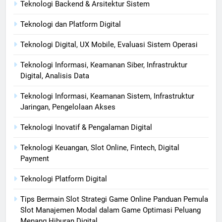
Teknologi Backend & Arsitektur Sistem
Teknologi dan Platform Digital
Teknologi Digital, UX Mobile, Evaluasi Sistem Operasi
Teknologi Informasi, Keamanan Siber, Infrastruktur
Digital, Analisis Data
Teknologi Informasi, Keamanan Sistem, Infrastruktur
Jaringan, Pengelolaan Akses
Teknologi Inovatif & Pengalaman Digital
Teknologi Keuangan, Slot Online, Fintech, Digital
Payment
Teknologi Platform Digital
Tips Bermain Slot Strategi Game Online Panduan Pemula
Slot Manajemen Modal dalam Game Optimasi Peluang
Menang Hiburan Digital