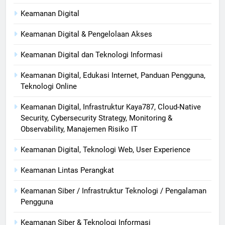
Keamanan Digital
Keamanan Digital & Pengelolaan Akses
Keamanan Digital dan Teknologi Informasi
Keamanan Digital, Edukasi Internet, Panduan Pengguna,
Teknologi Online
Keamanan Digital, Infrastruktur Kaya787, Cloud-Native
Security, Cybersecurity Strategy, Monitoring &
Observability, Manajemen Risiko IT
Keamanan Digital, Teknologi Web, User Experience
Keamanan Lintas Perangkat
Keamanan Siber / Infrastruktur Teknologi / Pengalaman
Pengguna
Keamanan Siber & Teknologi Informasi