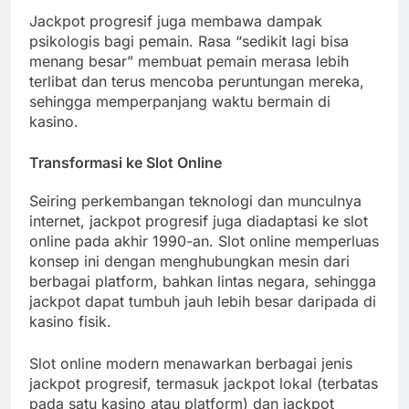
Jackpot progresif juga membawa dampak
psikologis bagi pemain. Rasa “sedikit lagi bisa
menang besar” membuat pemain merasa lebih
terlibat dan terus mencoba peruntungan mereka,
sehingga memperpanjang waktu bermain di
kasino.
Transformasi ke Slot Online
Seiring perkembangan teknologi dan munculnya
internet, jackpot progresif juga diadaptasi ke slot
online pada akhir 1990-an. Slot online memperluas
konsep ini dengan menghubungkan mesin dari
berbagai platform, bahkan lintas negara, sehingga
jackpot dapat tumbuh jauh lebih besar daripada di
kasino fisik.
Slot online modern menawarkan berbagai jenis
jackpot progresif, termasuk jackpot lokal (terbatas
pada satu kasino atau platform) dan jackpot