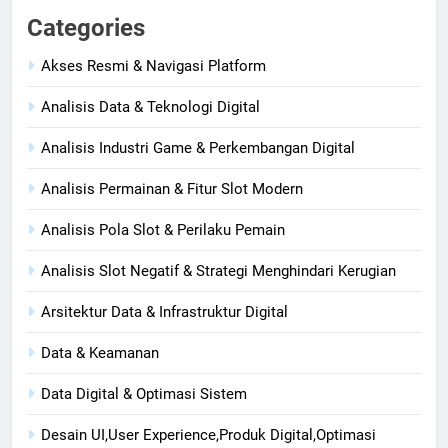
Categories
Akses Resmi & Navigasi Platform
Analisis Data & Teknologi Digital
Analisis Industri Game & Perkembangan Digital
Analisis Permainan & Fitur Slot Modern
Analisis Pola Slot & Perilaku Pemain
Analisis Slot Negatif & Strategi Menghindari Kerugian
Arsitektur Data & Infrastruktur Digital
Data & Keamanan
Data Digital & Optimasi Sistem
Desain UI,User Experience,Produk Digital,Optimasi