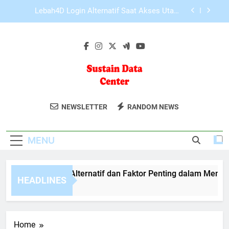
Skip
Panduan Login Edwinslot untuk Pengguna yang
to
Sering Berpindah Perangkat
content
Tips Sebelum Daftar Lebah4D agar Proses Lebih
Lancar dan Aman
EDWINSLOT Link Alternatif dan Faktor Penting
dalam Menjaga Kenyamanan Akses
Lebah4D Login Alternatif Saat Akses Utama
Tidak Tersedia
Sustain Data
Pusat Data Ramah Lingkungan Dengan
Panduan Login Edwinslot untuk Pengguna yang
NEWSLETTER
RANDOM NEWS
Sering Berpindah Perangkat
Center
Teknologi Berkelanjutan Di Sustain Data
Tips Sebelum Daftar Lebah4D agar Proses Lebih
Center. Solusi Cerdas Untuk Bisnis
Lancar dan Aman
MENU
Modern.
WINSLOT Link Alternatif dan Faktor Penting dalam Menjaga
HEADLINES
Month Ago
Home