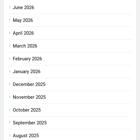
June 2026
May 2026
April 2026
March 2026
February 2026
January 2026
December 2025
November 2025
October 2025
September 2025
August 2025