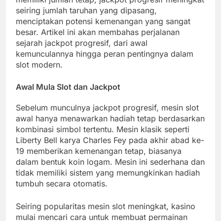
seiring jumlah taruhan yang dipasang,
menciptakan potensi kemenangan yang sangat
besar. Artikel ini akan membahas perjalanan
sejarah jackpot progresif, dari awal
kemunculannya hingga peran pentingnya dalam
slot modern.
Awal Mula Slot dan Jackpot
Sebelum munculnya jackpot progresif, mesin slot
awal hanya menawarkan hadiah tetap berdasarkan
kombinasi simbol tertentu. Mesin klasik seperti
Liberty Bell karya Charles Fey pada akhir abad ke-
19 memberikan kemenangan tetap, biasanya
dalam bentuk koin logam. Mesin ini sederhana dan
tidak memiliki sistem yang memungkinkan hadiah
tumbuh secara otomatis.
Seiring popularitas mesin slot meningkat, kasino
mulai mencari cara untuk membuat permainan