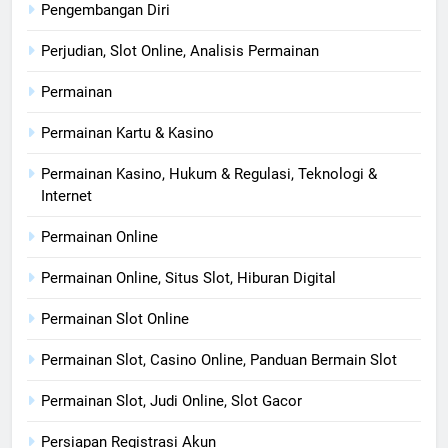
Pengembangan Diri
Perjudian, Slot Online, Analisis Permainan
Permainan
Permainan Kartu & Kasino
Permainan Kasino, Hukum & Regulasi, Teknologi &
Internet
Permainan Online
Permainan Online, Situs Slot, Hiburan Digital
Permainan Slot Online
Permainan Slot, Casino Online, Panduan Bermain Slot
Permainan Slot, Judi Online, Slot Gacor
Persiapan Registrasi Akun