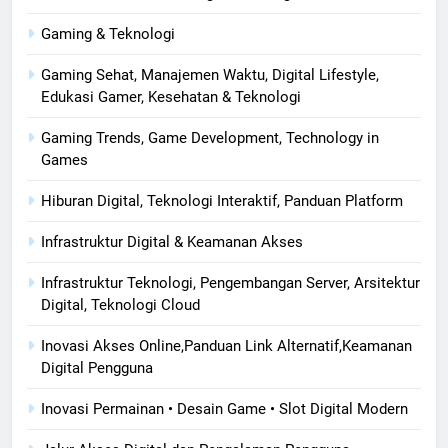
Gaming & Teknologi
Gaming Sehat, Manajemen Waktu, Digital Lifestyle,
Edukasi Gamer, Kesehatan & Teknologi
Gaming Trends, Game Development, Technology in
Games
Hiburan Digital, Teknologi Interaktif, Panduan Platform
Infrastruktur Digital & Keamanan Akses
Infrastruktur Teknologi, Pengembangan Server, Arsitektur
Digital, Teknologi Cloud
Inovasi Akses Online,Panduan Link Alternatif,Keamanan
Digital Pengguna
Inovasi Permainan • Desain Game • Slot Digital Modern