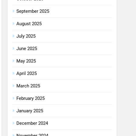
September 2025
August 2025
July 2025
June 2025
May 2025
April 2025
March 2025
February 2025
January 2025
December 2024
November 2024