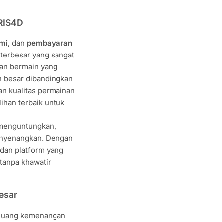
RIS4D
smi
, dan
pembayaran
erbesar yang sangat
an bermain yang
 besar dibandingkan
an kualitas permainan
lihan terbaik untuk
menguntungkan,
enyenangkan. Dengan
dan platform yang
tanpa khawatir
esar
luang kemenangan