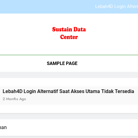
Lebah4D Login Alter
Panduan Login Edwinslot untuk Peng
Tips Sebelum Daftar Lebah
tain Data Center
EDWINSLOT Link Alternatif dan Faktor Pen
 Ramah Lingkungan Dengan Teknologi Berkelanjutan Di Sustain
Lebah4D Login Alter
SAMPLE PAGE
Panduan Login Edwinslot untuk Peng
Tips Sebelum Daftar Lebah
in Alternatif Saat Akses Utama Tidak Tersedia
Panduan
2 Months 
inan