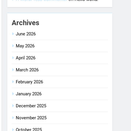
Archives
June 2026
May 2026
April 2026
March 2026
February 2026
January 2026
December 2025
November 2025
October 2025