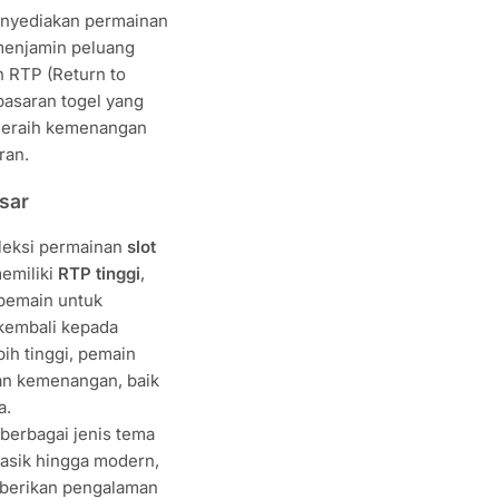
menyediakan permainan
 menjamin peluang
 RTP (Return to
asaran togel yang
eraih kemenangan
ran.
sar
leksi permainan
slot
emiliki
RTP tinggi
,
 pemain untuk
kembali kepada
ih tinggi, pemain
an kemenangan, baik
a.
erbagai jenis tema
klasik hingga modern,
emberikan pengalaman