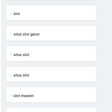
slot
situs slot gacor
situs slot
situs slot
slot maxwin