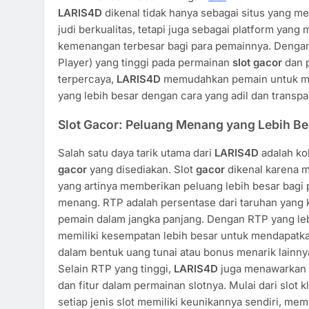
LARIS4D
dikenal tidak hanya sebagai situs yang 
judi berkualitas, tetapi juga sebagai platform yang
kemenangan terbesar bagi para pemainnya. Dengan
Player) yang tinggi pada permainan
slot gacor
dan p
terpercaya,
LARIS4D
memudahkan pemain untuk m
yang lebih besar dengan cara yang adil dan transpa
Slot Gacor: Peluang Menang yang Lebih Be
Salah satu daya tarik utama dari
LARIS4D
adalah ko
gacor
yang disediakan. Slot
gacor
dikenal karena m
yang artinya memberikan peluang lebih besar bagi
menang. RTP adalah persentase dari taruhan yang 
pemain dalam jangka panjang. Dengan RTP yang leb
memiliki kesempatan lebih besar untuk mendapatk
dalam bentuk uang tunai atau bonus menarik lainny
Selain RTP yang tinggi,
LARIS4D
juga menawarkan b
dan fitur dalam permainan slotnya. Mulai dari slot 
setiap jenis slot memiliki keunikannya sendiri, m