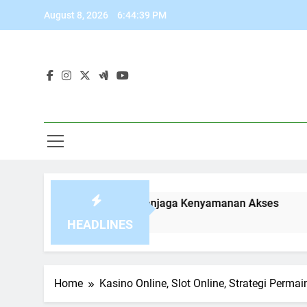
Skip
August 8, 2026
6:44:40 PM
to
content
Sus
Pusat Data
r Penting dalam Menjaga Kenyamanan Akses
Lebah4D Log
2 Months Ago
HEADLINES
Home
Kasino Online, Slot Online, Strategi Perma