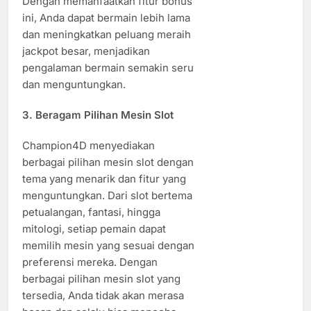
Dengan memanfaatkan fitur bonus
ini, Anda dapat bermain lebih lama
dan meningkatkan peluang meraih
jackpot besar, menjadikan
pengalaman bermain semakin seru
dan menguntungkan.
3.
Beragam Pilihan Mesin Slot
Champion4D menyediakan
berbagai pilihan mesin slot dengan
tema yang menarik dan fitur yang
menguntungkan. Dari slot bertema
petualangan, fantasi, hingga
mitologi, setiap pemain dapat
memilih mesin yang sesuai dengan
preferensi mereka. Dengan
berbagai pilihan mesin slot yang
tersedia, Anda tidak akan merasa