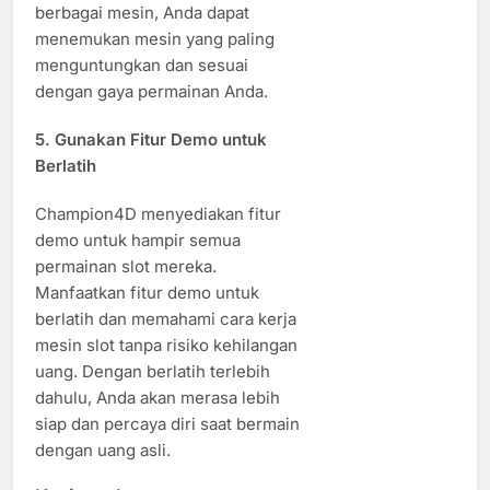
berbagai mesin, Anda dapat
menemukan mesin yang paling
menguntungkan dan sesuai
dengan gaya permainan Anda.
5.
Gunakan Fitur Demo untuk
Berlatih
Champion4D menyediakan fitur
demo untuk hampir semua
permainan slot mereka.
Manfaatkan fitur demo untuk
berlatih dan memahami cara kerja
mesin slot tanpa risiko kehilangan
uang. Dengan berlatih terlebih
dahulu, Anda akan merasa lebih
siap dan percaya diri saat bermain
dengan uang asli.