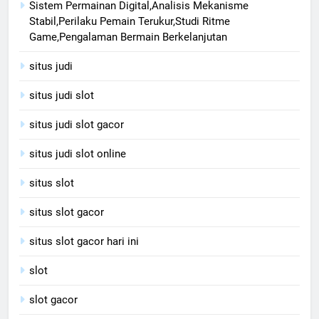
Sistem Permainan Digital,Analisis Mekanisme
Stabil,Perilaku Pemain Terukur,Studi Ritme
Game,Pengalaman Bermain Berkelanjutan
situs judi
situs judi slot
situs judi slot gacor
situs judi slot online
situs slot
situs slot gacor
situs slot gacor hari ini
slot
slot gacor