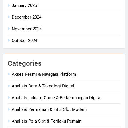
January 2025
December 2024
November 2024
October 2024
Categories
Akses Resmi & Navigasi Platform
Analisis Data & Teknologi Digital
Analisis Industri Game & Perkembangan Digital
Analisis Permainan & Fitur Slot Modern
Analisis Pola Slot & Perilaku Pemain