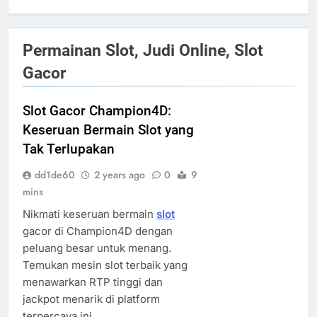
Permainan Slot, Judi Online, Slot
Gacor
Slot Gacor Champion4D:
Keseruan Bermain Slot yang
Tak Terlupakan
dd1de60
2 years ago
0
9
mins
Nikmati keseruan bermain
slot
gacor di Champion4D dengan
peluang besar untuk menang.
Temukan mesin slot terbaik yang
menawarkan RTP tinggi dan
jackpot menarik di platform
terpercaya ini.