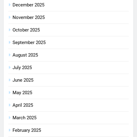
December 2025
November 2025
October 2025
September 2025
August 2025
July 2025
June 2025
May 2025
April 2025
March 2025
February 2025