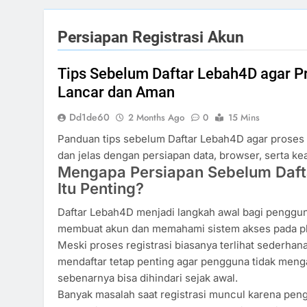
Persiapan Registrasi Akun
Tips Sebelum Daftar Lebah4D agar P
Lancar dan Aman
Dd1de60
2 Months Ago
0
15 Mins
Panduan tips sebelum Daftar Lebah4D agar proses l
dan jelas dengan persiapan data, browser, serta k
Mengapa Persiapan Sebelum Daf
Itu Penting?
Daftar Lebah4D menjadi langkah awal bagi penggun
membuat akun dan memahami sistem akses pada plat
Meski proses registrasi biasanya terlihat sederhan
mendaftar tetap penting agar pengguna tidak meng
sebenarnya bisa dihindari sejak awal.
Banyak masalah saat registrasi muncul karena peng