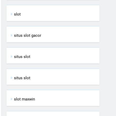
slot
situs slot gacor
situs slot
situs slot
slot maxwin