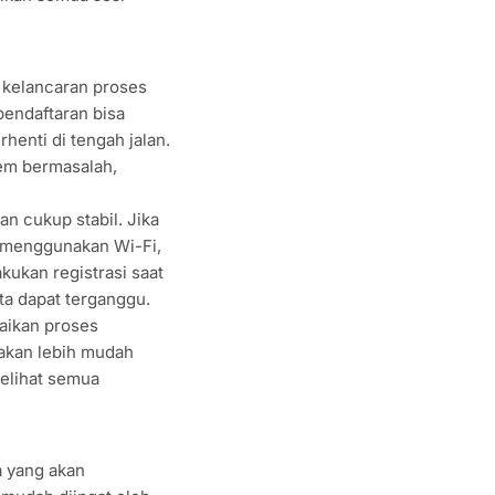
 kelancaran proses
 pendaftaran bisa
rhenti di tengah jalan.
em bermasalah,
n cukup stabil. Jika
ka menggunakan Wi-Fi,
akukan registrasi saat
ta dapat terganggu.
aikan proses
n akan lebih mudah
elihat semua
a yang akan