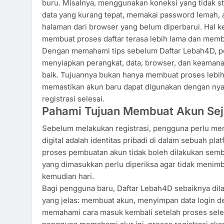
buru. Misalnya, menggunakan koneksi yang tidak s
data yang kurang tepat, memakai password lemah,
halaman dari browser yang belum diperbarui. Hal kec
membuat proses daftar terasa lebih lama dan mem
Dengan memahami tips sebelum Daftar Lebah4D, p
menyiapkan perangkat, data, browser, dan keamana
baik. Tujuannya bukan hanya membuat proses lebih 
memastikan akun baru dapat digunakan dengan ny
registrasi selesai.
Pahami Tujuan Membuat Akun Sej
Sebelum melakukan registrasi, pengguna perlu m
digital adalah identitas pribadi di dalam sebuah plat
proses pembuatan akun tidak boleh dilakukan semb
yang dimasukkan perlu diperiksa agar tidak menimb
kemudian hari.
Bagi pengguna baru, Daftar Lebah4D sebaiknya dil
yang jelas: membuat akun, menyimpan data login d
memahami cara masuk kembali setelah proses seles