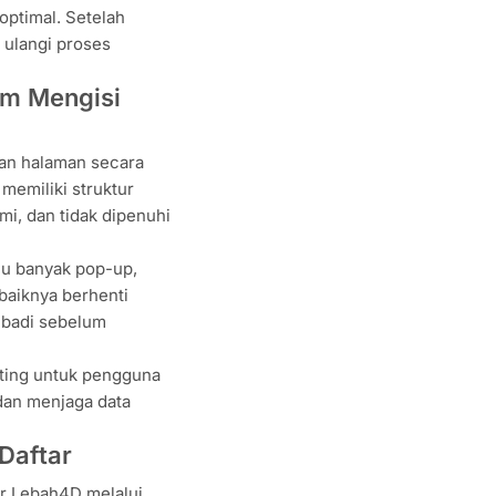
optimal. Setelah
 ulangi proses
um Mengisi
an halaman secara
memiliki struktur
mi, dan tidak dipenuhi
alu banyak pop-up,
baiknya berhenti
ibadi sebelum
ting untuk pengguna
dan menjaga data
Daftar
ar Lebah4D melalui