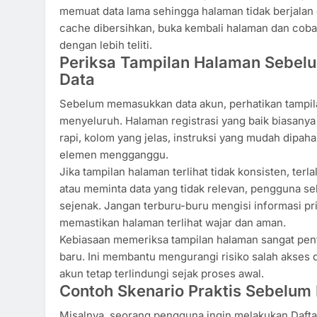
memuat data lama sehingga halaman tidak berjalan 
cache dibersihkan, buka kembali halaman dan coba
dengan lebih teliti.
Periksa Tampilan Halaman Sebel
Data
Sebelum memasukkan data akun, perhatikan tampil
menyeluruh. Halaman registrasi yang baik biasanya 
rapi, kolom yang jelas, instruksi yang mudah dipaha
elemen mengganggu.
Jika tampilan halaman terlihat tidak konsisten, terl
atau meminta data yang tidak relevan, pengguna se
sejenak. Jangan terburu-buru mengisi informasi pr
memastikan halaman terlihat wajar dan aman.
Kebiasaan memeriksa tampilan halaman sangat pen
baru. Ini membantu mengurangi risiko salah akses 
akun tetap terlindungi sejak proses awal.
Contoh Skenario Praktis Sebelum 
Misalnya, seorang pengguna ingin melakukan Daft