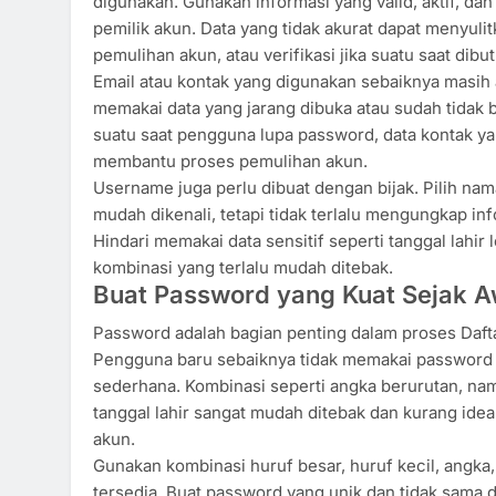
digunakan. Gunakan informasi yang valid, aktif, da
pemilik akun. Data yang tidak akurat dapat menyulit
pemulihan akun, atau verifikasi jika suatu saat dibu
Email atau kontak yang digunakan sebaiknya masih 
memakai data yang jarang dibuka atau sudah tidak b
suatu saat pengguna lupa password, data kontak ya
membantu proses pemulihan akun.
Username juga perlu dibuat dengan bijak. Pilih n
mudah dikenali, tetapi tidak terlalu mengungkap inf
Hindari memakai data sensitif seperti tanggal lahir 
kombinasi yang terlalu mudah ditebak.
Buat Password yang Kuat Sejak A
Password adalah bagian penting dalam proses Daft
Pengguna baru sebaiknya tidak memakai password 
sederhana. Kombinasi seperti angka berurutan, nam
tanggal lahir sangat mudah ditebak dan kurang ide
akun.
Gunakan kombinasi huruf besar, huruf kecil, angka,
tersedia. Buat password yang unik dan tidak sama d