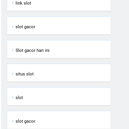
link slot
slot gacor
Slot gacor hari ini
situs slot
slot
slot gacor