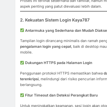
Proses ini terlihat sederhana dan familiar, namun
aspek penting yang patut dievaluasi lebih dalam.
2.
Kekuatan Sistem Login Kaya787
Antarmuka yang Sederhana dan Mudah Diakse
Tampilan login dirancang minimalis dan ramah pen
pengalaman login yang cepat
, baik di desktop ma
mobile.
Dukungan HTTPS pada Halaman Login
Penggunaan protokol HTTPS memastikan bahwa
d
terenkripsi
, melindungi dari risiko pencurian infor
berlangsung.
Fitur Timeout dan Deteksi Perangkat Baru
Untuk meningkatkan keamanan, sesi login akan otom