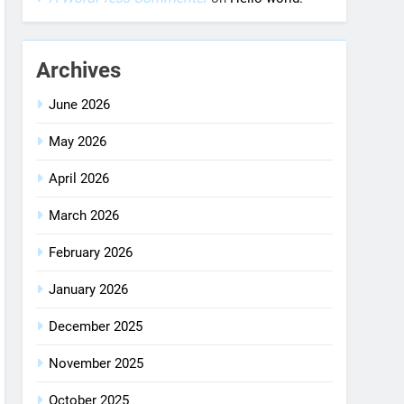
Archives
June 2026
May 2026
April 2026
March 2026
February 2026
January 2026
December 2025
November 2025
October 2025