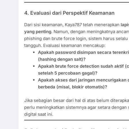
4.
Evaluasi dari Perspektif Keamanan
Dari sisi keamanan, Kaya787 telah menerapkan
lap
yang penting
. Namun, dengan meningkatnya ancama
phishing dan brute force login, sistem harus selalu 
tangguh. Evaluasi keamanan mencakup:
Apakah password disimpan secara terenkrip
(hashing dengan salt)?
Apakah brute force detection sudah aktif (
setelah 5 percobaan gagal)?
Apakah akses dari jaringan mencurigakan 
berbeda (misal, blokir otomatis)?
Jika sebagian besar dari hal di atas belum diterap
perlu meningkatkan sistemnya agar setara dengan
digital saat ini.