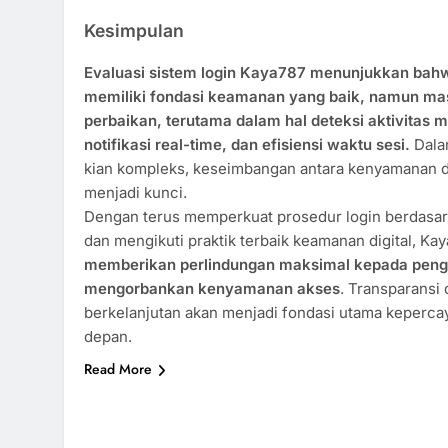
Kesimpulan
Evaluasi sistem login Kaya787 menunjukkan bahwa
memiliki fondasi keamanan yang baik, namun mas
perbaikan, terutama dalam hal deteksi aktivitas 
notifikasi real-time, dan efisiensi waktu sesi.
Dalam
kian kompleks, keseimbangan antara kenyamanan
menjadi kunci.
Dengan terus memperkuat prosedur login berdasar
dan mengikuti praktik terbaik keamanan digital, Ka
memberikan perlindungan maksimal kepada peng
mengorbankan kenyamanan akses
. Transparansi 
berkelanjutan akan menjadi fondasi utama kepercay
depan.
Read More