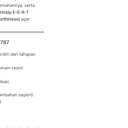
lemahannya, serta
rinsip E-E-A-T
orthiness)
agar
a787
diri dari tahapan
omain resmi
ikasi
ambahan seperti:
)