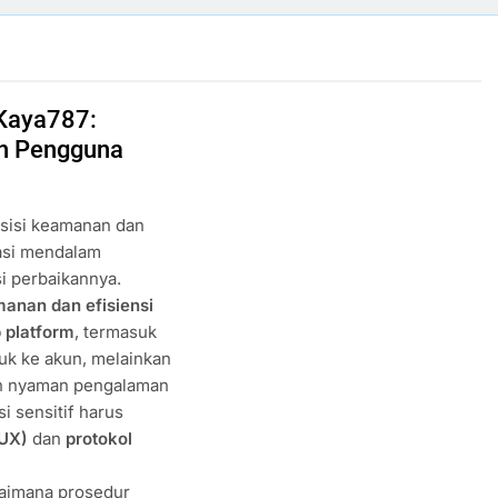
 Kaya787:
an Pengguna
 sisi keamanan dan
asi mendalam
i perbaikannya.
anan dan efisiensi
p platform
, termasuk
uk ke akun, melainkan
n nyaman pengalaman
i sensitif harus
(UX)
dan
protokol
gaimana prosedur