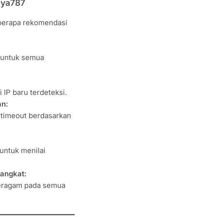
aya787
eberapa rekomendasi
b untuk semua
i IP baru terdeteksi.
an:
 timeout berdasarkan
untuk menilai
rangkat:
 seragam pada semua