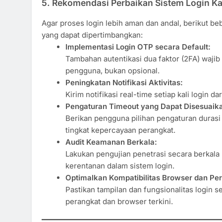
5.
Rekomendasi Perbaikan Sistem Login K
Agar proses login lebih aman dan andal, berikut b
yang dapat dipertimbangkan:
Implementasi Login OTP secara Default:
Tambahan autentikasi dua faktor (2FA) waji
pengguna, bukan opsional.
Peningkatan Notifikasi Aktivitas:
Kirim notifikasi real-time setiap kali login dar
Pengaturan Timeout yang Dapat Disesuaik
Berikan pengguna pilihan pengaturan durasi
tingkat kepercayaan perangkat.
Audit Keamanan Berkala:
Lakukan pengujian penetrasi secara berkala 
kerentanan dalam sistem login.
Optimalkan Kompatibilitas Browser dan Pe
Pastikan tampilan dan fungsionalitas login
perangkat dan browser terkini.