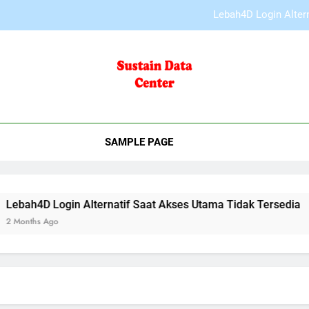
Lebah4D Login Alter
Panduan Login Edwinslot untuk Peng
Tips Sebelum Daftar Lebah
tain Data Center
EDWINSLOT Link Alternatif dan Faktor Pen
 Ramah Lingkungan Dengan Teknologi Berkelanjutan Di Sustain
Lebah4D Login Alter
SAMPLE PAGE
Panduan Login Edwinslot untuk Peng
Tips Sebelum Daftar Lebah
gin Alternatif Saat Akses Utama Tidak Tersedia
Pandua
2 Months