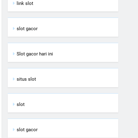
link slot
slot gacor
Slot gacor hari ini
situs slot
slot
slot gacor