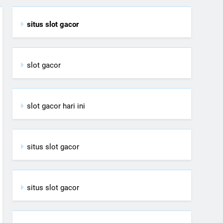
situs slot gacor
slot gacor
slot gacor hari ini
situs slot gacor
situs slot gacor