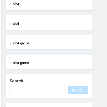
slot
slot
slot gacor
slot gacor
Search
SEARCH