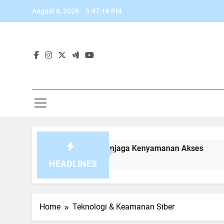
Skip
August 8, 2026
5:47:17 PM
to
content
Sus
Pusat Data
r Penting dalam Menjaga Kenyamanan Akses
Lebah4D Lo
2 Months Ago
HEADLINES
Home
Teknologi & Keamanan Siber