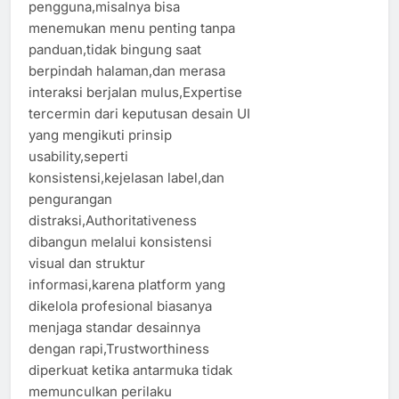
pengguna,misalnya bisa
menemukan menu penting tanpa
panduan,tidak bingung saat
berpindah halaman,dan merasa
interaksi berjalan mulus,Expertise
tercermin dari keputusan desain UI
yang mengikuti prinsip
usability,seperti
konsistensi,kejelasan label,dan
pengurangan
distraksi,Authoritativeness
dibangun melalui konsistensi
visual dan struktur
informasi,karena platform yang
dikelola profesional biasanya
menjaga standar desainnya
dengan rapi,Trustworthiness
diperkuat ketika antarmuka tidak
memunculkan perilaku