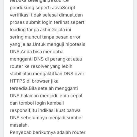
terbuka setengah,resource
pendukung seperti JavaScript
verifikasi tidak selesai dimuat,dan
proses submit login terlihat seperti
loading tanpa akhir.Gejala ini
sering muncul tanpa pesan error
yang jelas.Untuk menguji hipotesis
DNS,Anda bisa mencoba
mengganti DNS di perangkat atau
router ke resolver yang lebih
stabil,atau mengaktifkan DNS over
HTTPS di browser jika
tersedia.Bila setelah mengganti
DNS halaman menjadi lebih cepat
dan tombol login kembali
responsif,itu indikasi kuat bahwa
DNS sebelumnya menjadi sumber
masalah.
Penyebab berikutnya adalah router