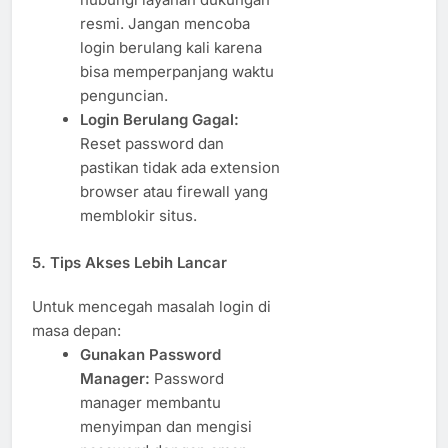
resmi. Jangan mencoba
login berulang kali karena
bisa memperpanjang waktu
penguncian.
Login Berulang Gagal:
Reset password dan
pastikan tidak ada extension
browser atau firewall yang
memblokir situs.
5. Tips Akses Lebih Lancar
Untuk mencegah masalah login di
masa depan:
Gunakan Password
Manager:
Password
manager membantu
menyimpan dan mengisi