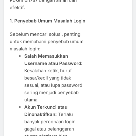
Pokemon787 dengan aman dan
efektif.
1. Penyebab Umum Masalah Login
Sebelum mencari solusi, penting
untuk memahami penyebab umum
masalah login:
Salah Memasukkan
Username atau Password:
Kesalahan ketik, huruf
besar/kecil yang tidak
sesuai, atau lupa password
sering menjadi penyebab
utama.
Akun Terkunci atau
Dinonaktifkan:
Terlalu
banyak percobaan login
gagal atau pelanggaran