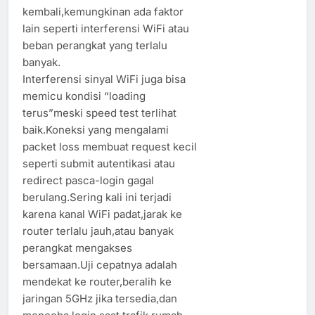
kembali,kemungkinan ada faktor
lain seperti interferensi WiFi atau
beban perangkat yang terlalu
banyak.
Interferensi sinyal WiFi juga bisa
memicu kondisi “loading
terus”meski speed test terlihat
baik.Koneksi yang mengalami
packet loss membuat request kecil
seperti submit autentikasi atau
redirect pasca-login gagal
berulang.Sering kali ini terjadi
karena kanal WiFi padat,jarak ke
router terlalu jauh,atau banyak
perangkat mengakses
bersamaan.Uji cepatnya adalah
mendekat ke router,beralih ke
jaringan 5GHz jika tersedia,dan