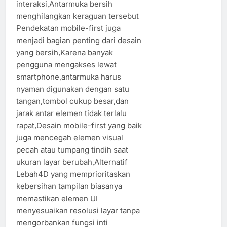
interaksi,Antarmuka bersih
menghilangkan keraguan tersebut
Pendekatan mobile-first juga
menjadi bagian penting dari desain
yang bersih,Karena banyak
pengguna mengakses lewat
smartphone,antarmuka harus
nyaman digunakan dengan satu
tangan,tombol cukup besar,dan
jarak antar elemen tidak terlalu
rapat,Desain mobile-first yang baik
juga mencegah elemen visual
pecah atau tumpang tindih saat
ukuran layar berubah,Alternatif
Lebah4D yang memprioritaskan
kebersihan tampilan biasanya
memastikan elemen UI
menyesuaikan resolusi layar tanpa
mengorbankan fungsi inti