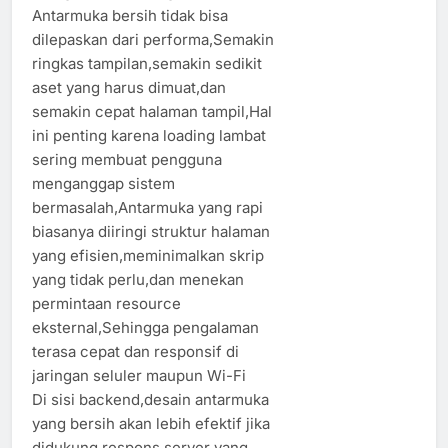
Antarmuka bersih tidak bisa
dilepaskan dari performa,Semakin
ringkas tampilan,semakin sedikit
aset yang harus dimuat,dan
semakin cepat halaman tampil,Hal
ini penting karena loading lambat
sering membuat pengguna
menganggap sistem
bermasalah,Antarmuka yang rapi
biasanya diiringi struktur halaman
yang efisien,meminimalkan skrip
yang tidak perlu,dan menekan
permintaan resource
eksternal,Sehingga pengalaman
terasa cepat dan responsif di
jaringan seluler maupun Wi-Fi
Di sisi backend,desain antarmuka
yang bersih akan lebih efektif jika
didukung respons server yang