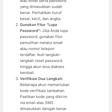
atau email serta password
yang dimasukkan sudah
benar. Perhatikan huruf
besar, kecil, dan angka.
Gunakan Fitur “Lupa
Password”:
Jika Anda lupa
password, gunakan fitur
pemulihan melalui email
atau nomor telepon
terdaftar. Ikuti langkah-
langkah reset password
hingga akun bisa diakses
kembali.
Verifikasi Dua Langkah:
Beberapa akun memerlukan
kode verifikasi tambahan.
Pastikan kode yang dikirim
via email atau SMS
dimasukkan dengan benar.