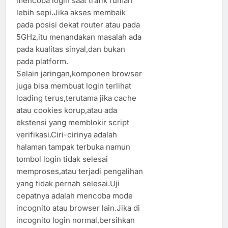
mencoba login saat trafik rumah
lebih sepi.Jika akses membaik
pada posisi dekat router atau pada
5GHz,itu menandakan masalah ada
pada kualitas sinyal,dan bukan
pada platform.
Selain jaringan,komponen browser
juga bisa membuat login terlihat
loading terus,terutama jika cache
atau cookies korup,atau ada
ekstensi yang memblokir script
verifikasi.Ciri-cirinya adalah
halaman tampak terbuka namun
tombol login tidak selesai
memproses,atau terjadi pengalihan
yang tidak pernah selesai.Uji
cepatnya adalah mencoba mode
incognito atau browser lain.Jika di
incognito login normal,bersihkan