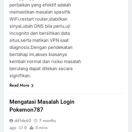
perbaikan yang efektif adalah
memastikan masalah spesifik
WiFi,restart router,stabilkan
sinyal,ubah DNS bila perlu,uji
incognito dan bersihkan data
situs,serta matikan VPN saat
diagnosis.Dengan pendekatan
bertahap ini,akses biasanya
kembali normal dan risiko masalah
berulang dapat ditekan secara
signifikan.
Read More
Mengatasi Masalah Login
Pokemon787
dd1de60
7 months
ago
0
5 mins