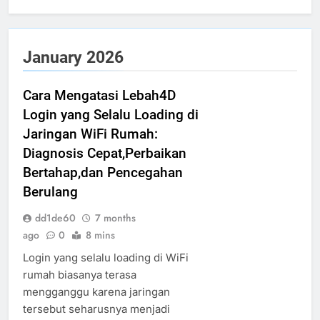
January 2026
Cara Mengatasi Lebah4D
Login yang Selalu Loading di
Jaringan WiFi Rumah:
Diagnosis Cepat,Perbaikan
Bertahap,dan Pencegahan
Berulang
dd1de60
7 months
ago
0
8 mins
Login yang selalu loading di WiFi
rumah biasanya terasa
mengganggu karena jaringan
tersebut seharusnya menjadi