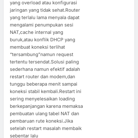
yang overload atau konfigurasi
jaringan yang tidak sehat.Router
yang terlalu lama menyala dapat
mengalami penumpukan sesi
NAT,cache internal yang
buruk,atau konflik DHCP yang
membuat koneksi terlihat
“tersambung”namun request
tertentu tersendat.Solusi paling
sederhana namun efektif adalah
restart router dan modem,dan
tunggu beberapa menit sampai
koneksi stabil kembali.Restart ini
sering menyelesaikan loading
berkepanjangan karena memaksa
pembuatan ulang tabel NAT dan
pembaruan rute koneksi.Jika
setelah restart masalah membaik
sebentar lalu