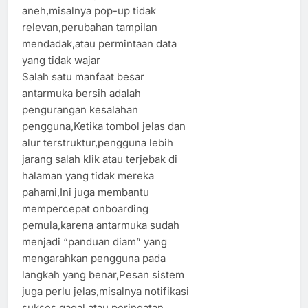
aneh,misalnya pop-up tidak
relevan,perubahan tampilan
mendadak,atau permintaan data
yang tidak wajar
Salah satu manfaat besar
antarmuka bersih adalah
pengurangan kesalahan
pengguna,Ketika tombol jelas dan
alur terstruktur,pengguna lebih
jarang salah klik atau terjebak di
halaman yang tidak mereka
pahami,Ini juga membantu
mempercepat onboarding
pemula,karena antarmuka sudah
menjadi “panduan diam” yang
mengarahkan pengguna pada
langkah yang benar,Pesan sistem
juga perlu jelas,misalnya notifikasi
sukses,gagal,atau peringatan