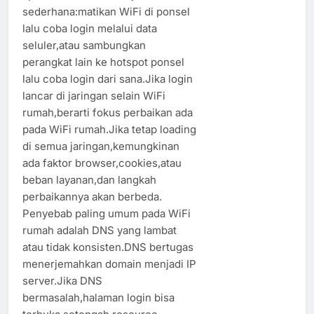
sederhana:matikan WiFi di ponsel
lalu coba login melalui data
seluler,atau sambungkan
perangkat lain ke hotspot ponsel
lalu coba login dari sana.Jika login
lancar di jaringan selain WiFi
rumah,berarti fokus perbaikan ada
pada WiFi rumah.Jika tetap loading
di semua jaringan,kemungkinan
ada faktor browser,cookies,atau
beban layanan,dan langkah
perbaikannya akan berbeda.
Penyebab paling umum pada WiFi
rumah adalah DNS yang lambat
atau tidak konsisten.DNS bertugas
menerjemahkan domain menjadi IP
server.Jika DNS
bermasalah,halaman login bisa