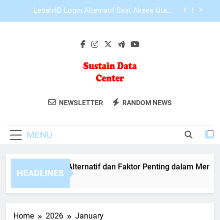
Skip
Panduan Login Edwinslot untuk Pengguna yang
to
Sering Berpindah Perangkat
content
Tips Sebelum Daftar Lebah4D agar Proses Lebih
Lancar dan Aman
EDWINSLOT Link Alternatif dan Faktor Penting
dalam Menjaga Kenyamanan Akses
Lebah4D Login Alternatif Saat Akses Utama
Tidak Tersedia
Sustain Data
Pusat Data Ramah Lingkungan Dengan
Panduan Login Edwinslot untuk Pengguna yang
NEWSLETTER
RANDOM NEWS
Sering Berpindah Perangkat
Center
Teknologi Berkelanjutan Di Sustain Data
Tips Sebelum Daftar Lebah4D agar Proses Lebih
Center. Solusi Cerdas Untuk Bisnis
Lancar dan Aman
MENU
Modern.
WINSLOT Link Alternatif dan Faktor Penting dalam Menjaga
HEADLINES
Month Ago
Home
2026
January