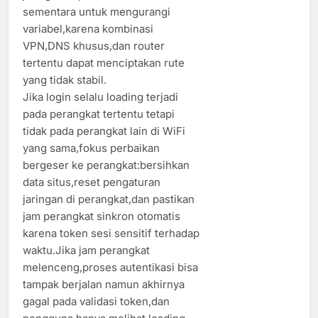
sementara untuk mengurangi
variabel,karena kombinasi
VPN,DNS khusus,dan router
tertentu dapat menciptakan rute
yang tidak stabil.
Jika login selalu loading terjadi
pada perangkat tertentu tetapi
tidak pada perangkat lain di WiFi
yang sama,fokus perbaikan
bergeser ke perangkat:bersihkan
data situs,reset pengaturan
jaringan di perangkat,dan pastikan
jam perangkat sinkron otomatis
karena token sesi sensitif terhadap
waktu.Jika jam perangkat
melenceng,proses autentikasi bisa
tampak berjalan namun akhirnya
gagal pada validasi token,dan