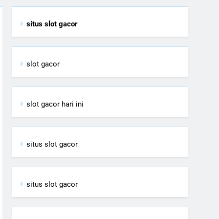
situs slot gacor
slot gacor
slot gacor hari ini
situs slot gacor
situs slot gacor