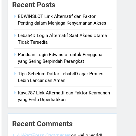
Recent Posts
EDWINSLOT Link Alternatif dan Faktor
Penting dalam Menjaga Kenyamanan Akses
Lebah4D Login Alternatif Saat Akses Utama
Tidak Tersedia
Panduan Login Edwinslot untuk Pengguna
yang Sering Berpindah Perangkat
Tips Sebelum Daftar Lebah4D agar Proses
Lebih Lancar dan Aman
Kaya787 Link Alternatif dan Faktor Keamanan
yang Perlu Diperhatikan
Recent Comments
A WordPress Commenter
on
Hello world!