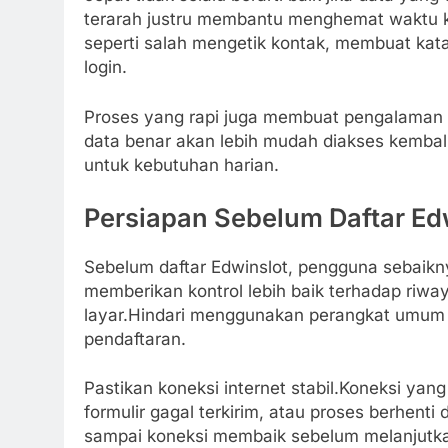
terarah justru membantu menghemat waktu 
seperti salah mengetik kontak, membuat kata
login.
Proses yang rapi juga membuat pengalaman
data benar akan lebih mudah diakses kembali
untuk kebutuhan harian.
Persiapan Sebelum Daftar Ed
Sebelum daftar Edwinslot, pengguna sebaikn
memberikan kontrol lebih baik terhadap riw
layar.Hindari menggunakan perangkat umum a
pendaftaran.
Pastikan koneksi internet stabil.Koneksi y
formulir gagal terkirim, atau proses berhenti d
sampai koneksi membaik sebelum melanjutk