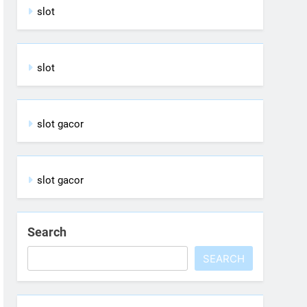
slot
slot
slot gacor
slot gacor
Search
SEARCH