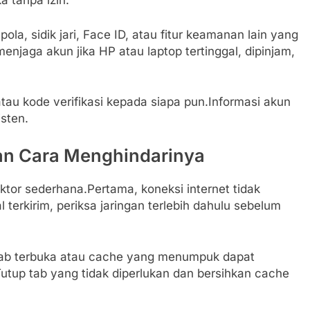
a tanpa izin.
ola, sidik jari, Face ID, atau fitur keamanan lain yang
njaga akun jika HP atau laptop tertinggal, dipinjam,
au kode verifikasi kepada siapa pun.Informasi akun
isten.
an Cara Menghindarinya
ktor sederhana.Pertama, koneksi internet tidak
l terkirim, periksa jaringan terlebih dahulu sebelum
k tab terbuka atau cache yang menumpuk dapat
Tutup tab yang tidak diperlukan dan bersihkan cache