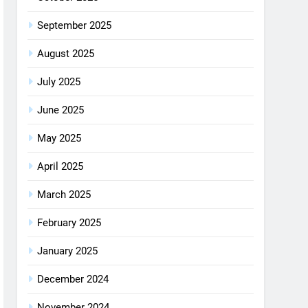
September 2025
August 2025
July 2025
June 2025
May 2025
April 2025
March 2025
February 2025
January 2025
December 2024
November 2024