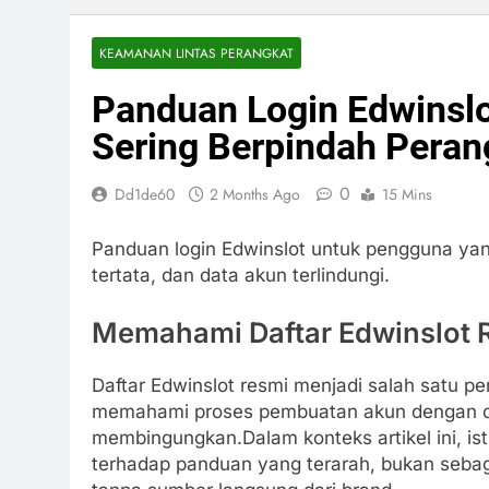
KEAMANAN LINTAS PERANGKAT
Panduan Login Edwinsl
Sering Berpindah Peran
0
Dd1de60
2 Months Ago
15 Mins
Panduan login Edwinslot untuk pengguna yan
tertata, dan data akun terlindungi.
Memahami Daftar Edwinslot R
Daftar Edwinslot resmi menjadi salah satu p
memahami proses pembuatan akun dengan car
membingungkan.Dalam konteks artikel ini, is
terhadap panduan yang terarah, bukan sebagai