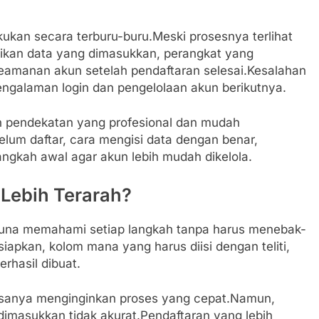
akukan secara terburu-buru.Meski prosesnya terlihat
ikan data yang dimasukkan, perangkat yang
 keamanan akun setelah pendaftaran selesai.Kesalahan
ngalaman login dan pengelolaan akun berikutnya.
an pendekatan yang profesional dan mudah
um daftar, cara mengisi data dengan benar,
ngkah awal agar akun lebih mudah dikelola.
 Lebih Terarah?
guna memahami setiap langkah tanpa harus menebak-
iapkan, kolom mana yang harus diisi dengan teliti,
rhasil dibuat.
asanya menginginkan proses yang cepat.Namun,
g dimasukkan tidak akurat.Pendaftaran yang lebih