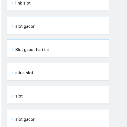
link slot
slot gacor
Slot gacor hari ini
situs slot
slot
slot gacor