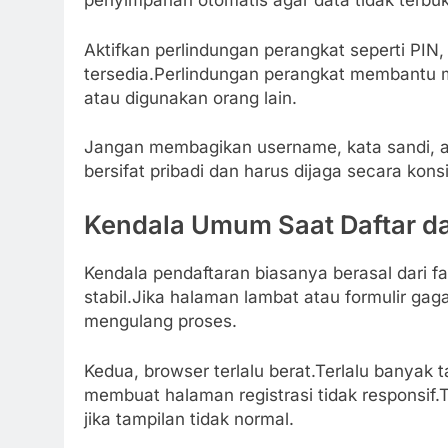
penyimpanan otomatis agar data tidak terbuk
Aktifkan perlindungan perangkat seperti PIN, p
tersedia.Perlindungan perangkat membantu me
atau digunakan orang lain.
Jangan membagikan username, kata sandi, at
bersifat pribadi dan harus dijaga secara kons
Kendala Umum Saat Daftar d
Kendala pendaftaran biasanya berasal dari fa
stabil.Jika halaman lambat atau formulir gaga
mengulang proses.
Kedua, browser terlalu berat.Terlalu banya
membuat halaman registrasi tidak responsif.
jika tampilan tidak normal.